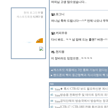
여의님 고생 많으셨습니다...
현재 로그인
0 명
포그니
캐스트킷회원
6,983 명
여니님 축하 드립니다~~^^* 언제 나오나 
커피우유
다시 봐도.. ㅋㅋ 넘 맘에 드는 홀맨!! 버젼~^
천지몽
이 장비라도 있었으면...ㅋㅋㅋㅋ
캐스트킷 제품에는 3인 통화 기능이 없다는
◀
핸드폰의 짹이 둥근형짹과 직사각형의 짹 모
▶
NO
★ 혹시 CTB-02 보드 필요하신분 계
46
방송용 전화반주 및 데이트 장치의 
45
공익단체의 방송국에서 방송하는 정규 
44
[CTB-17 / CTB-180] 전화 회선
43