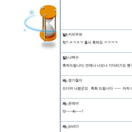
커피우유
헛!! ㅊㅋㅊㅋ 출시 축하요 ㅋㅋㅋㅋ
나백수
축하드립니다..언제나 나오나 기다리기도 했
경기철이
드디어 나왔군요 축화 드립니다 ~~~ 아자 
온에어
앗~~~싸~~~!
jkb815