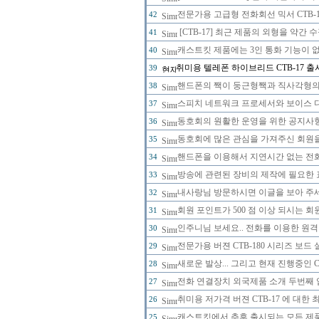
전문가용 고급형 전화회선 믹서 CTB-
42
[CTB-17] 최근 제품의 외형을 약간
41
캐스트킷 제품에는 3인 통화 기능이 
40
취미용 텔레폰 하이브리드 CTB-17 
39
핸드폰의 짹이 둥근형짹과 직사각형의 
38
스피치 네트워크 프로세서와 보이스 
37
동호회의 원활한 운영을 위한 공지사
36
동호회에 많은 관심을 가져주신 회원
35
핸드폰을 이용해서 지연시간 없는 전
34
방송에 관련된 장비의 제작에 필요한 
33
내사랑님 방문하시면 이글을 보아 주세
32
회원 포인트가 500 점 이상 되시는 회원
31
인주니님 보세요.. 전화를 이용한 원격
30
전문가용 버젼 CTB-180 시리즈 보드
29
새로운 발상... 그리고 현재 진행중인 
28
전화 연결장치 외국제품 소개 두번째 
27
취미용 저가격 버젼 CTB-17 에 대한
26
캐스트킷에서 추후 출시되는 모든 제
25