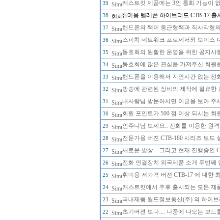
캐스트킷 제품에는 3인 통화 기능이 
39
취미용 텔레폰 하이브리드 CTB-17 
38
핸드폰의 짹이 둥근형짹과 직사각형의 
37
스피치 네트워크 프로세서와 보이스 
36
동호회의 원활한 운영을 위한 공지사
35
동호회에 많은 관심을 가져주신 회원
34
핸드폰을 이용해서 지연시간 없는 전
33
방송에 관련된 장비의 제작에 필요한 
32
내사랑님 방문하시면 이글을 보아 주세
31
회원 포인트가 500 점 이상 되시는 회원
30
인주니님 보세요.. 전화를 이용한 원격
29
전문가용 버젼 CTB-180 시리즈 보드
28
새로운 발상... 그리고 현재 진행중인 
27
전화 연결장치 외국제품 소개 두번째 
26
취미용 저가격 버젼 CTB-17 에 대한
25
캐스트킷에서 추후 출시되는 모든 제
24
국내제품 월드정보통신(주) 의 하이브리
23
초기버젼 보다.... 나중에 나오는 보드
22