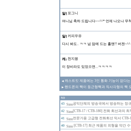
포그니
여니님 축하 드립니다~~^^* 언제 나오나 
커피우유
다시 봐도.. ㅋㅋ 넘 맘에 드는 홀맨!! 버젼~^
천지몽
이 장비라도 있었으면...ㅋㅋㅋㅋ
캐스트킷 제품에는 3인 통화 기능이 없다는
◀
핸드폰의 짹이 둥근형짹과 직사각형의 짹 모
▶
NO
공익단체의 방송국에서 방송하는 정규 
43
[CTB-17 / CTB-180] 전화 회선
42
전문가용 고급형 전화회선 믹서 CTB-
41
[CTB-17] 최근 제품의 외형을 약간
40