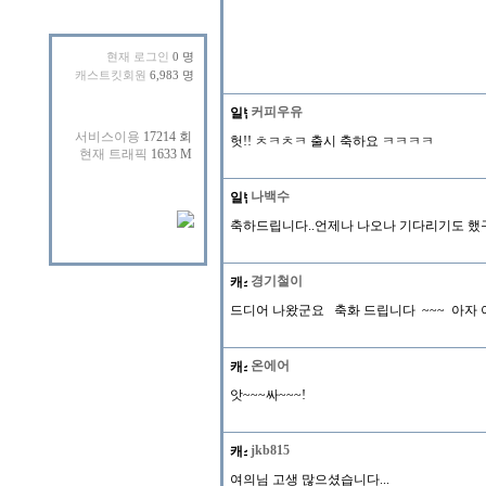
현재 로그인
0 명
캐스트킷회원
6,983 명
커피우유
헛!! ㅊㅋㅊㅋ 출시 축하요 ㅋㅋㅋㅋ
나백수
축하드립니다..언제나 나오나 기다리기도 했
경기철이
드디어 나왔군요 축화 드립니다 ~~~ 아자 
온에어
앗~~~싸~~~!
jkb815
여의님 고생 많으셨습니다...