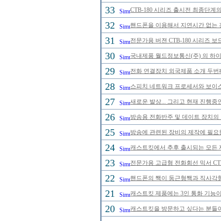
33
CTB-180 시리즈 출시전 최종단계
32
핸드폰을 이용해서 지연시간 없는 
31
전문가용 버젼 CTB-180 시리즈 
30
국내제품 월드정보통신(주) 의 하이브
29
전화 연결장치 외국제품 소개 두번
28
스피치 네트워크 프로세서와 보이스
27
새로운 발상... 그리고 현재 진행중
26
방송용 전화반주 및 데이트 장치의
25
방송에 관련된 장비의 제작에 필요
24
캐스트킷에서 추후 출시되는 모든
23
전문가용 고급형 전화회선 믹서 CTB
22
핸드폰의 짹이 둥근형짹과 직사각형
21
캐스트킷 제품에는 3인 통화 기능이
20
캐스트킷을 방문하고 싶다는 분들이