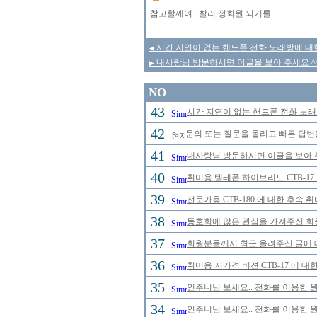
참고할께여...빨리 정회원 되기를...
시간 지연이 없는 핸드폰 전화 노래방에 대
◀
내사랑님 방문하시면 이글을 보아 주세요 ^
▶
NO
43
시간 지연이 없는 핸드폰 전화 노
42
문의 또는 질문을 올리고 빠른 답변
41
내사랑님 방문하시면 이글을 보아 
40
취미용 텔레폰 하이브리드 CTB-17
39
전문가용 CTB-180 에 대한 후속 
38
동호회에 많은 관심을 가져주신 회
37
회원분들께서 최근 올려주신 글에 
36
취미용 저가격 버젼 CTB-17 에 대
35
인주니님 보세요.. 전화를 이용한 
34
인주니님 보세요.. 전화를 이용한 원