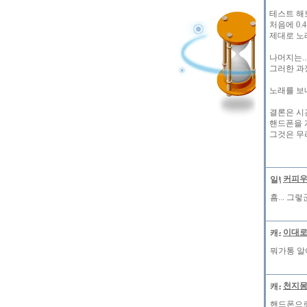
테스트 해
처음에 0
제대로 노
나머지는.
그러한 과정
노래를 보
결론은 시
핸드폰을 개
그것은 무리
커피
흠... 그렇군
이대
뭐가통 알아
천지
핸드폰으로