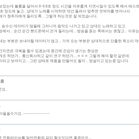
보았는데 볼륨을 달아서 0~0.8초 정도 시간을 자유롭게 지연시킬수 있도록 해서 테스
.4초 정도에 놓고.. 상대가 노래를 시작하면 약간 돌려서 맞추면 엇박자를 벗어나서
래가 청취자에게 들리도록... 그렇게 하는것은 잘 되었습니다.
.. 송수신 데이터가 많을때 그러니까 음악도 나가고 있고 상대도 노래하고 있고
에서... 순간 순간 핸드폰에서 끈겨 들리는데... 방송을 듣는 쪽에서는 괜찮고... 이유
내는 부분은 보내야할 데이터가 많고... 가져 오는 부분은 상대적으로 단촐한 목소리 데이
간지연은 극복을 할수 있겠는데 중간에 끈김이 생기는 현상은
조 하던가... 통신회사하고 같이 연구 하던가....ㅎㅎㅎ 그렇게 해야 할것 같은데
라고 보여지고... 그런 상태로 제품을 만들어도 될지... 망설이고 있는중 입니다.
우유
요...
로
들을수가요..~~~~~~~~~~~~
몽
 전화라이브를 일반전화와 같이 할수잇다면 좋겠어요...