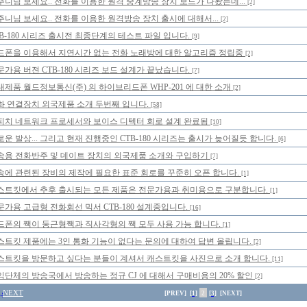
주니님 보세요.. 전화를 이용한 원격 중계방송 장치 보드가 나왔는데...
[2]
주니님 보세요.. 전화를 이용한 원격방송 장치 출시에 대해서...
[2]
TB-180 시리즈 출시전 최종단계의 테스트 파일 입니다.
[9]
드폰을 이용해서 지연시간 없는 전화 노래방에 대한 알고리즘 정립중
[2]
문가용 버젼 CTB-180 시리즈 보드 설계가 끝났습니다.
[7]
내제품 월드정보통신(주) 의 하이브리드폰 WHP-201 에 대한 소개
[2]
화 연결장치 외국제품 소개 두번째 입니다.
[58]
피치 네트워크 프로세서와 보이스 디텍터 회로 설계 완료됨
[10]
로운 발상... 그리고 현재 진행중인 CTB-180 시리즈는 출시가 늦어질듯 합니다.
[6]
송용 전화반주 및 데이트 장치의 외국제품 소개와 구입하기
[7]
송에 관련된 장비의 제작에 필요한 표준 회로를 꾸준히 오픈 합니다.
[1]
스트킷에서 추후 출시되는 모든 제품은 전문가용과 취미용으로 구분합니다.
[1]
문가용 고급형 전화회선 믹서 CTB-180 설계중입니다.
[16]
드폰의 짹이 둥근형짹과 직사각형의 짹 모두 사용 가능 합니다.
[1]
스트킷 제품에는 3인 통화 기능이 없다는 문의에 대하여 답변 올립니다.
[2]
스트킷을 방문하고 싶다는 분들이 계셔서 캐스트킷을 사진으로 소개 합니다.
[11]
익단체의 방송국에서 방송하는 정규 CJ 에 대해서 구매비용의 20% 할인
[2]
NEXT
[PREV]
[1]
2
[3]
[NEXT]