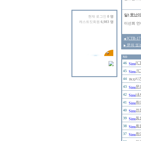
못난
현재 로그인
0 명
캐스트킷회원
6,983 명
이선희 언
[CTB-
◀
문의 또는
▶
NO
[C
46
[
45
시
44
문
43
내
42
취
41
전문
40
동
39
회
38
취
37