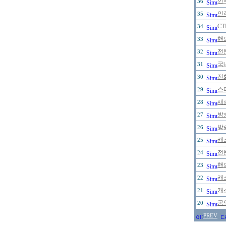
인
36
인
35
C
34
핸
33
전
32
국
31
전
30
스
29
새
28
방
27
방
26
캐
25
전
24
핸
23
캐
22
캐
21
공
20
PREV