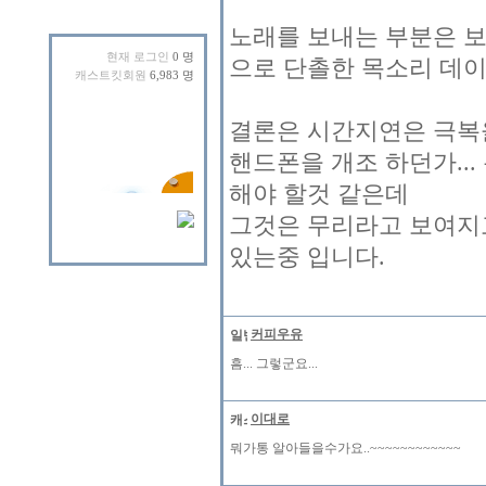
노래를 보내는 부분은 보
현재 로그인
0 명
으로 단촐한 목소리 데이터
캐스트킷회원
6,983 명
결론은 시간지연은 극복
핸드폰을 개조 하던가...
해야 할것 같은데
그것은 무리라고 보여지고.
있는중 입니다.
커피우유
흠... 그렇군요...
이대로
뭐가통 알아들을수가요..~~~~~~~~~~~~