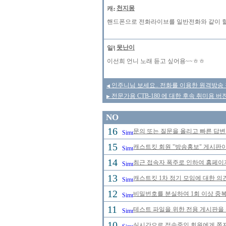
천지몽
핸드폰으로 전화라이브를 일반전화와 같이 할
못난이
이선희 언니 노래 듣고 싶어용~~ㅎㅎ
인주니님 보세요.. 전화를 이용한 원격방송 장
◀
전문가용 CTB-180 에 대한 후속 취미용 버젼
▶
NO
16
문의 또는 질문을 올리고 빠른 답변
15
캐스트킷 회원 "방송홍보" 게시판
14
최근 접속자 폭주로 인하여 홈페이
13
캐스트킷 1차 정기 모임에 대한 의
12
비밀번호를 분실하여 1회 이상 중
11
테스트 파일을 위한 전용 게시판을
10
실시간으로 접속중인 회원에게 쪽지