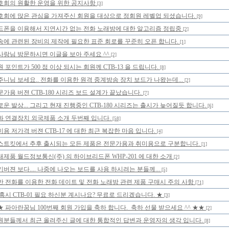
호회의 원활한 운영을 위한 공지사항
[3]
호회에 많은 관심을 가져주신 회원을 대상으로 정회원 레벨업 되셨습니다.
[9]
드폰을 이용해서 지연시간 없는 전화 노래방에 대한 알고리즘 정립중
[2]
송에 관련된 장비의 제작에 필요한 표준 회로를 꾸준히 오픈 합니다.
[1]
사랑님 방문하시면 이글을 보아 주세요 ^^
[2]
 포인트가 500 점 이상 되시는 회원께 CTB-13 을 드립니다.
[8]
주니님 보세요.. 전화를 이용한 원격 중계방송 장치 보드가 나왔는데...
[2]
문가용 버젼 CTB-180 시리즈 보드 설계가 끝났습니다.
[7]
로운 발상... 그리고 현재 진행중인 CTB-180 시리즈는 출시가 늦어질듯 합니다.
[6]
화 연결장치 외국제품 소개 두번째 입니다.
[58]
미용 저가격 버젼 CTB-17 에 대한 최근 복잡한 마음 입니다.
[4]
스트킷에서 추후 출시되는 모든 제품은 전문가용과 취미용으로 구분합니다.
[1]
내제품 월드정보통신(주) 의 하이브리드폰 WHP-201 에 대한 소개
[2]
기버젼 보다.... 나중에 나오는 보드를 사용 하시려는 분들께...
[5]
반 전화를 이용한 전화 데이트 및 전화 노래방 관련 제품 구매시 주의 사항
[71]
 혹시 CTB-01 필요 하신분 계시나요? 무료로 드리겠습니다. ★
[3]
★ 파아란꿈님 100번째 회원 가입을 축하 합니다. 축하 선물 받으세요 ^^ ★★
[2]
원분들께서 최근 올려주신 글에 대한 통합적인 답변과 운영자의 생각 입니다.
[8]