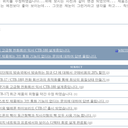
의 위치를 수정하였습니다...위에 보시는 사진과 같이 변경 되었으며... 제품소
에는 예전보다 좋아 보이는데... 그것은 제눈이 그런거라고 생각을 하고... 착오
몽
고급형 전화회선 믹서 CTB-180 설계중입니다.
WRIT
 제품에는 3인 통화 기능이 없다는 문의에 대하여 답변 올립니다.
SUBJECT
익단체의 방송국에서 방송하는 정규 CJ 에 대해서 구매비용의 20% 할인
[2]
TB-17 / CTB-180] 전화 회선과의 최적화를 통해 최상의 음질상태 만들기
[4]
문가용 고급형 전화회선 믹서 CTB-180 설계중입니다.
[16]
TB-17] 최근 제품의 외형을 약간 수정 하였습니다.
[1]
스트킷 제품에는 3인 통화 기능이 없다는 문의에 대하여 답변 올립니다.
[2]
미용 텔레폰 하이브리드 CTB-17 출시 되었습니다.
[8]
드폰의 짹이 둥근형짹과 직사각형의 짹 모두 사용 가능 합니다.
[1]
피치 네트워크 프로세서와 보이스 디텍터 회로 설계 완료됨
[10]