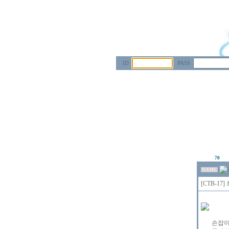
ID
PASS
70
NAME
[CTB-1
   손잡