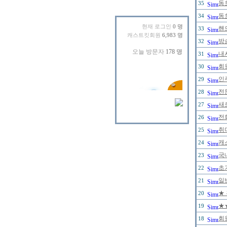
동
35
동
34
현재 로그인
0 명
핸
33
캐스트킷회원
6,983 명
방
32
내
31
회원
30
인
29
전
28
새
27
전
26
취
25
캐
24
국
23
초
22
일
21
★
20
★
19
회
18