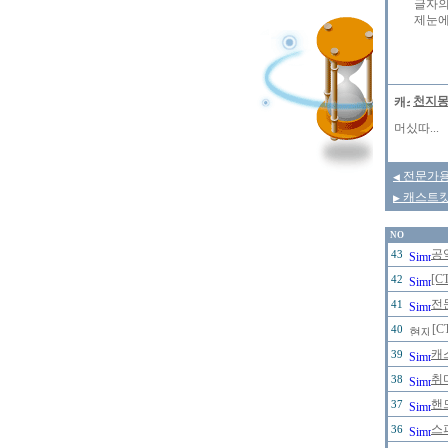
   글자
   제눈
천지
머싰따...
전문가용 
◀
캐스트킷
▶
NO
공
43
[C
42
전
41
[C
40
캐
39
취
38
핸
37
스
36