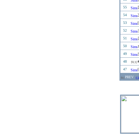
55
54
53
52
51
50
49
48
47
PREV