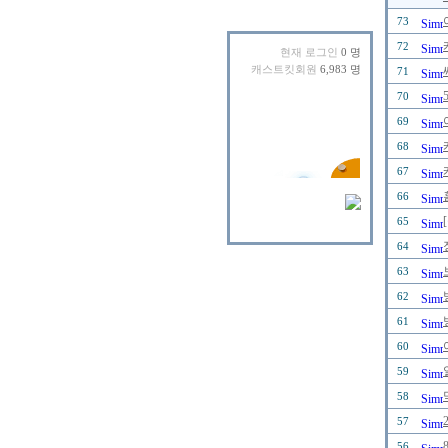
73
72
현재 로그인
0 명
캐스트킷회원
6,983 명
71
70
69
68
67
66
65
64
63
62
61
60
59
58
57
56