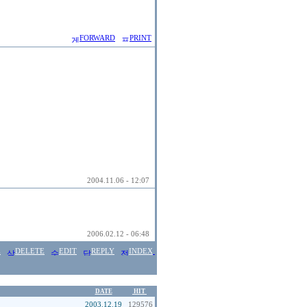
FORWARD
PRINT
2004.11.06 - 12:07
2006.02.12 - 06:48
E
DELETE
EDIT
REPLY
INDEX
DATE
HIT
2003.12.19
129576