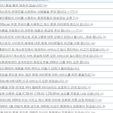
어디 품질 좋은 방송국 없습니까?
[14]
캐스트킷 운영진을 사칭하는 사람들을 주의 합시다.~~!!!!
[1]
쎄이클럽의 서버를 사용하는 회원분들의 방송정보 오류 !!
[3]
5Mhz.net 무료 주파수를 사용하고 계신 회원 여러분께 희소식 입니다.
[4]
여름철 전화회선과 관련된 제품의 취급에 주의 합니다.~~~!!!
[1]
캐스트킷의 서버 테스트 프로그램에 대한 오해가 있었나 봅니다... 죄송 합니다.
[3]
캐스트킷 사이트의 페쇄에 대한 회원 여러분들의 의견을 수렴 합니다.
[43]
홈페이지 및 캐스트킷에서 제공하는 서비스가 일시 중단되는 사고가 있었습니다.
[1]
[중요공지] 캐스트킷 서버 증설에 따른 모든 서비스의 일시중단 안내 입니다.
[4]
정회원에게만 공개되었던 회로도면을 2006년 12월 부터 오픈 합니다.
보드형태의 제품을 위한 케이스 만들기 강좌가 올려졌습니다.
방송을 취미로 하는 많은 회원 여러분께 어떤 서비스를 하면 좋을까요?
[2]
방송 배너에 대한 신규 서비스가 오픈 되었습니다.
[2]
여름철 천둥,번개로 부터 텔레폰 하이브리드 보호하기 안내 입니다.
[2]
일부 단종된 모델 (CTB-01, CTB-02, CTB-09)의 보드를 무료로 나눠 드립니다.
[1]
막대사탕 1000개 이상 가지고 계신 회원 여러분 정회원 전환 요청 하세요^^
[31]
2006년 1월 18일자 회원 포인트 1000점 이상인 회원께서 정회원이 되셨습니다.
[8]
8월 6일자 회원 포인트 1000점 이상인 회원께서 정회원이 되셨습니다.
[14]