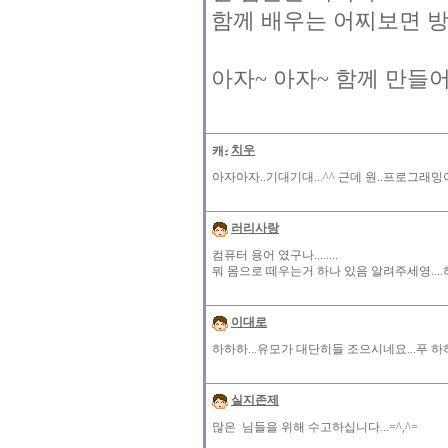
함께 배우는 어찌보면 방송
아자~ 아자~ 함께 만들어
치우
아자아자..기대기대...^^ 근데 원..프로그래
러리사랑
컴퓨터 용어 였구나........
뭐 몸으로 떼우는거 하나 있음 알려주세영...
이대로
하하하...유모가 대단히들 조으시네요...푸 
실지존제
많은 님들을 위해 수고하십니다...=^,^=