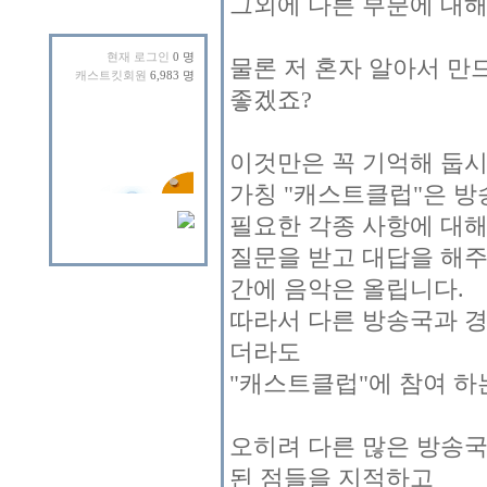
그외에 다른 부분에 대해
현재 로그인
0 명
물론 저 혼자 알아서 만
캐스트킷회원
6,983 명
좋겠죠?
이것만은 꼭 기억해 둡시
가칭 "캐스트클럽"은 방
필요한 각종 사항에 대
질문을 받고 대답을 해주
간에 음악은 올립니다.
따라서 다른 방송국과 경
더라도
"캐스트클럽"에 참여 하
오히려 다른 많은 방송국
된 점들을 지적하고