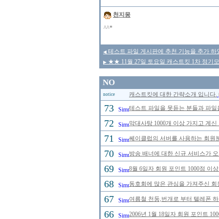
천지몽
^^*
테스트 파일 게시판에 추천 기능을 추가 하였
◀
★★ 11월 27일 토요일 캐스트킷 1차 정기
▶
NO
캐스트킷에 대한 간략소개 입니다.
notice
73
테스트 파일을 못듣는 분들과 파일
72
막대사탕 1000개 이상 가지고 계신
71
쎄이클럽의 서버를 사용하는 회원분
70
방송 배너에 대한 신규 서비스가 
69
8월 6일자 회원 포인트 1000점 
68
동호회에 많은 관심을 가져주신 회
67
여름철 천둥,번개로 부터 텔레폰 
66
2006년 1월 18일자 회원 포인트 