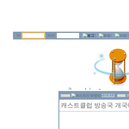
ID
PASS
73
1
3
YEOEUI
2
NAME
DATE
캐스트클럽 방송국 개국에