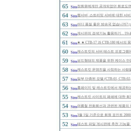
65
정회원에게만 공개되었던 회로도면을 
64
웹서버, 스트리밍 서버에 대한 서비
63
어디 품질 좋은 방송국 없습니까?
[1
62
게시판의 검색기능 활용하기... 안내
61
★ ★ CTB-17 과 CTB-180 에
60
캐스트킷의 서버 테스트 프로그램에 
59
보드형태의 제품을 위한 케이스 만
58
캐스트킷 운영진을 사칭하는 사람들을 
57
일부 단종된 모델 (CTB-01, CTB-
56
홈페이지 및 캐스트킷에서 제공하는
55
캐스트킷 사이트의 페쇄에 대한 회
54
여름철 전화회선과 관련된 제품의 취급
53
3월 1일 기준으로 회원 포인트 20
52
테스트 파일 게시판에 추천 기능을 