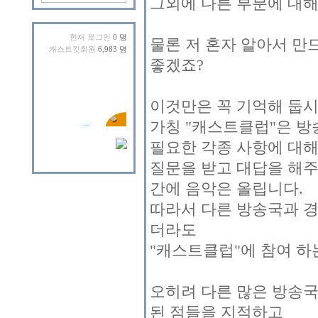
그외에 다른 부분에 대해
현재 로그인
0 명
물론 저 혼자 알아서 만
캐스트킷회원
6,983 명
좋겠죠?
이것만은 꼭 기억해 둡시
가칭 "캐스트클럽"은 방
필요한 각종 사항에 대
질문을 받고 대답을 해주
간에 음악은 올립니다.
따라서 다른 방송국과 경
더라도
"캐스트클럽"에 참여 하
오히려 다른 많은 방송국
된 점들을 지적하고