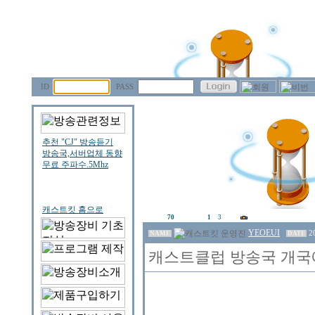
ID
PASS
70
1
3
YEOEUI
2
NAME
DATE
캐스트클럽 방송국 개국에