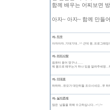
함께 배우는 어찌보면 방송
아자~ 아자~ 함께 만들어
치우
아자아자..기대기대...^^ 근데 원..프로그래
러리사랑
컴퓨터 용어 였구나........
뭐 몸으로 떼우는거 하나 있음 알려주세영...
이대로
하하하...유모가 대단히들 조으시네요...푸 
실지존제
많은 님들을 위해 수고하십니다...=^,^=