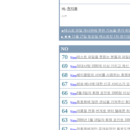
천지몽
^^*
테스트 파일 게시판에 추천 기능을 추가 하였
◀
★★ 11월 27일 토요일 캐스트킷 1차 정기
▶
NO
70
테스트 파일을 못듣는 분들과 파일
69
막대사탕 1000개 이상 가지고 계신
68
쎄이클럽의 서버를 사용하는 회원분
67
방송 배너에 대한 신규 서비스가 
66
8월 6일자 회원 포인트 1000점 
65
동호회에 많은 관심을 가져주신 회
64
여름철 천둥,번개로 부터 텔레폰 
63
2006년 1월 18일자 회원 포인트 
62
정회원에게만 공개되었던 회로도면을 