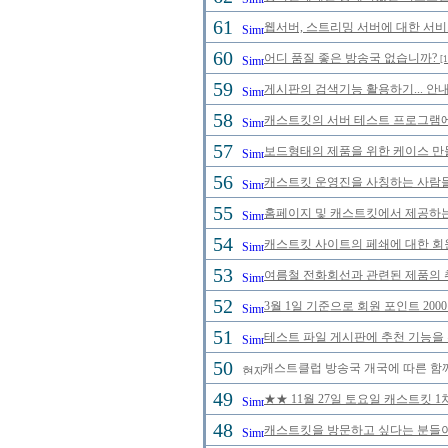
61
웹서버, 스트리밍 서버에 대한 서비
60
어디 품질 좋은 방송국 없습니까?
[1
59
게시판의 검색기능 활용하기... 안내
58
캐스트킷의 서버 테스트 프로그램에 
57
보드형태의 제품을 위한 케이스 만
56
캐스트킷 운영진을 사칭하는 사람들을 
55
홈페이지 및 캐스트킷에서 제공하는
54
캐스트킷 사이트의 페쇄에 대한 회
53
여름철 전화회선과 관련된 제품의 취급
52
3월 1일 기준으로 회원 포인트 20
51
테스트 파일 게시판에 추천 기능을 
50
캐스트클럽 방송국 개국에 따른 함께
49
★★ 11월 27일 토요일 캐스트킷 
48
캐스트킷을 방문하고 싶다는 분들이