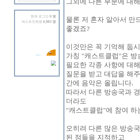
그외에 다른 부분에 대해
현재 로그인
0 명
물론 저 혼자 알아서 만
캐스트킷회원
6,983 명
좋겠죠?
이것만은 꼭 기억해 둡시
가칭 "캐스트클럽"은 방
필요한 각종 사항에 대
질문을 받고 대답을 해주
간에 음악은 올립니다.
따라서 다른 방송국과 경
더라도
"캐스트클럽"에 참여 하
오히려 다른 많은 방송국
된 점들을 지적하고