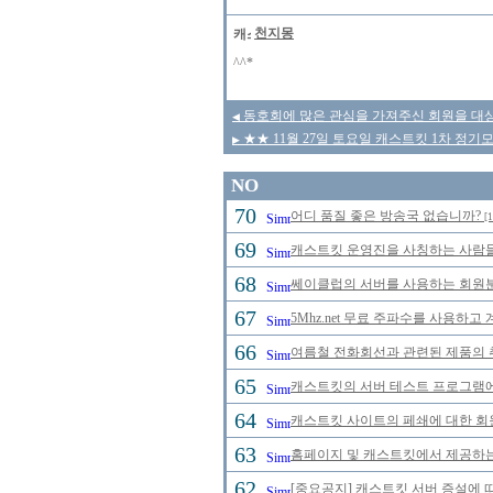
천지몽
^^*
동호회에 많은 관심을 가져주신 회원을 대
◀
★★ 11월 27일 토요일 캐스트킷 1차 정기
▶
NO
70
어디 품질 좋은 방송국 없습니까?
[1
69
캐스트킷 운영진을 사칭하는 사람들을 
68
쎄이클럽의 서버를 사용하는 회원분
67
5Mhz.net 무료 주파수를 사용하
66
여름철 전화회선과 관련된 제품의 취급
65
캐스트킷의 서버 테스트 프로그램에 
64
캐스트킷 사이트의 페쇄에 대한 회
63
홈페이지 및 캐스트킷에서 제공하는
62
[중요공지] 캐스트킷 서버 증설에 