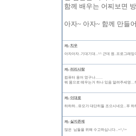
함께 배우는 어찌보면 방송
아자~ 아자~ 함께 만들어
치우
아자아자..기대기대...^^ 근데 원..프로그래
러리사랑
컴퓨터 용어 였구나........
뭐 몸으로 떼우는거 하나 있음 알려주세영...
이대로
하하하...유모가 대단히들 조으시네요...푸 
실지존제
많은 님들을 위해 수고하십니다...=^,^=