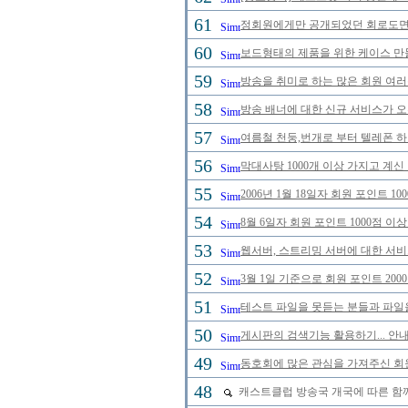
61
정회원에게만 공개되었던 회로도면을 
60
보드형태의 제품을 위한 케이스 만
59
방송을 취미로 하는 많은 회원 여
58
방송 배너에 대한 신규 서비스가 
57
여름철 천둥,번개로 부터 텔레폰 
56
막대사탕 1000개 이상 가지고 계신
55
2006년 1월 18일자 회원 포인트 
54
8월 6일자 회원 포인트 1000점 
53
웹서버, 스트리밍 서버에 대한 서비
52
3월 1일 기준으로 회원 포인트 20
51
테스트 파일을 못듣는 분들과 파일
50
게시판의 검색기능 활용하기... 안내
49
동호회에 많은 관심을 가져주신 회
48
캐스트클럽 방송국 개국에 따른 함께