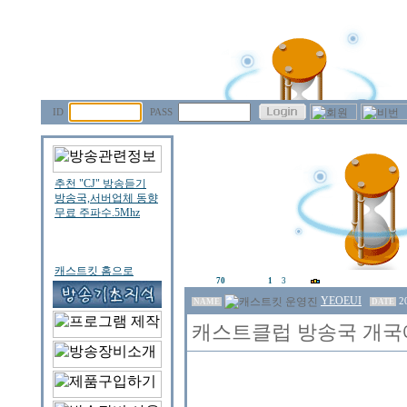
ID
PASS
70
1
3
YEOEUI
2
NAME
DATE
캐스트클럽 방송국 개국에