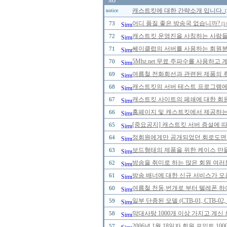
NO
캐스트킷에 대한 간략소개 입니다.
notice
[
어디 품질 좋은 방송국 없습니까?
73
[1
캐스트킷 운영진을 사칭하는 사람들을 
72
쎄이클럽의 서버를 사용하는 회원분들
71
5Mhz.net 무료 주파수를 사용하고
70
여름철 전화회선과 관련된 제품의 취급
69
캐스트킷의 서버 테스트 프로그램에 
68
캐스트킷 사이트의 페쇄에 대한 회
67
홈페이지 및 캐스트킷에서 제공하는
66
[중요공지] 캐스트킷 서버 증설에 
65
정회원에게만 공개되었던 회로도면을 2
64
보드형태의 제품을 위한 케이스 만
63
방송을 취미로 하는 많은 회원 여러
62
방송 배너에 대한 신규 서비스가 오
61
여름철 천둥,번개로 부터 텔레폰 하
60
일부 단종된 모델 (CTB-01, CTB-0
59
막대사탕 1000개 이상 가지고 계신
58
2006년 1월 18일자 회원 포인트 
57