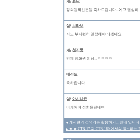
유나
정회원되신분들 축하드립니다...에고 열심히 
브라보
저도 부지런히 열람해야 되겠네요...
천지몽
언제 정화원 되낭...ㅋㅋㅋㅋ
배선도
축하합니다
아시나요
어케해야 정회원됀대여
게시판의 검색기능 활용하기... 안내 입니다.
◀
★ ★ CTB-17 과 CTB-180 에서의 웅~ 
▶