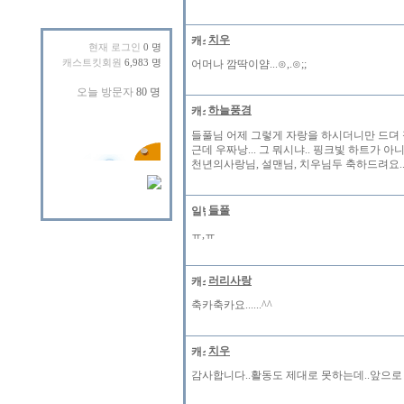
치우
현재 로그인
0 명
캐스트킷회원
6,983 명
어머나 깜딱이얌...⊙,.⊙;;
하늘풍경
들풀님 어제 그렇게 자랑을 하시더니만 드뎌 정
근데 우짜낭... 그 뭐시냐.. 핑크빛 하트가 아니
천년의사랑님, 설맨님, 치우님두 축하드려요..
들풀
ㅠ,ㅠ
러리사랑
축카축카요......^^
치우
감사합니다..활동도 제대로 못하는데..앞으