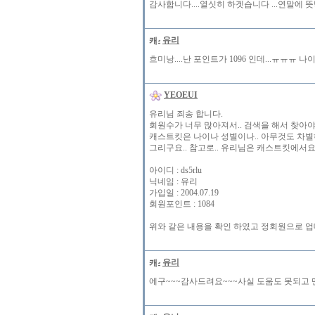
감사합니다....열싯히 하겟습니다 ...연말
유리
흐미낭....난 포인트가 1096 인데...ㅠㅠ
YEOEUI
유리님 죄송 합니다.
회원수가 너무 많아져서.. 검색을 해서 찾아
캐스트킷은 나이나 성별이나.. 아무것도 차별
그리구요.. 참고로.. 유리님은 캐스트킷에서
아이디 : ds5rlu
닉네임 : 유리
가입일 : 2004.07.19
회원포인트 : 1084
위와 같은 내용을 확인 하였고 정회원으로 업데
유리
에구~~~감사드려요~~~사실 도움도 못되고 맨