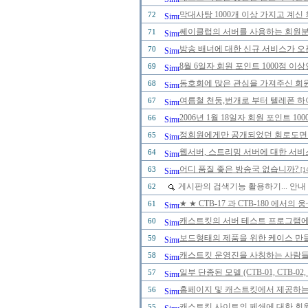
막대사탕 1000개 이상 가지고 계신
72
쎄이클럽의 서버를 사용하는 회원분들
71
방송 배너에 대한 신규 서비스가 오
70
8월 6일자 회원 포인트 1000점 
69
동호회에 많은 관심을 가져주신 회
68
여름철 천둥,번개로 부터 텔레폰 하
67
2006년 1월 18일자 회원 포인트 
66
정회원에게만 공개되었던 회로도면을 2
65
웹서버, 스트리밍 서버에 대한 서비
64
어디 품질 좋은 방송국 없습니까?
63
[1
게시판의 검색기능 활용하기... 안내 
62
★ ★ CTB-17 과 CTB-180 에
61
캐스트킷의 서버 테스트 프로그램에 
60
보드형태의 제품을 위한 케이스 만
59
캐스트킷 운영진을 사칭하는 사람들을 
58
일부 단종된 모델 (CTB-01, CTB-0
57
홈페이지 및 캐스트킷에서 제공하는
56
캐스트킷 사이트의 페쇄에 대한 회
55