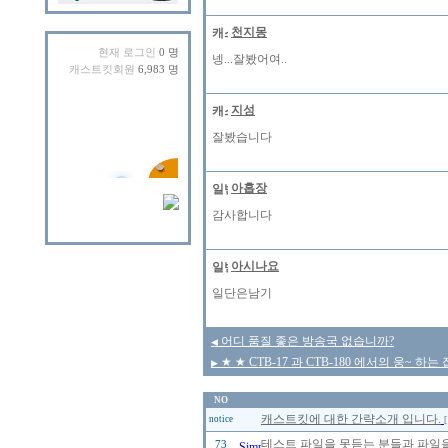
천지몽
현재 로그인
0 명
넹...잘봤어여..
캐스트킷회원
6,983 명
지성
잘봤습니다
아홉장
감사합니다
아시나요
일단은남기
어디 품질 좋은 방송국 없습니까?
◀
★ ★ CTB-17 과 CTB-180 에서의 웅~ 
▶
NO
캐스트킷에 대한 간략소개 입니다.
notice
[
테스트 파일을 못듣는 분들과 파일을
73