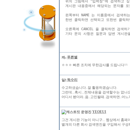
  위의 그림에서 "입력창"에 검색하고 싶은
  게시판 내용중에서 해당되는 문자를 포
  왼쪽부터 NAME 는 이름중에서 검색하는 
  한번 클릭하면 선택되고 또한번 클릭하
  오른쪽에 CANCEL 을 클릭하면 검색하
  기타 문의 사항은 질문과 답변 게시판을
푸른별
ㅎㅎㅎ 빠른 조치에 무한감사를 드립니다^^
독수리
수고하셨습니다..잘 활용하겠습니다.
그런데...혹시...전체내용을 검색할수는 없나요
어디서 봤더라..음..고민될때..검색하면..어느
YEOEUI
그건 게시판 기능이 아니구... 웹상에서 홈
별개의 다른 회사 검색엔진을 구입해서 구성해