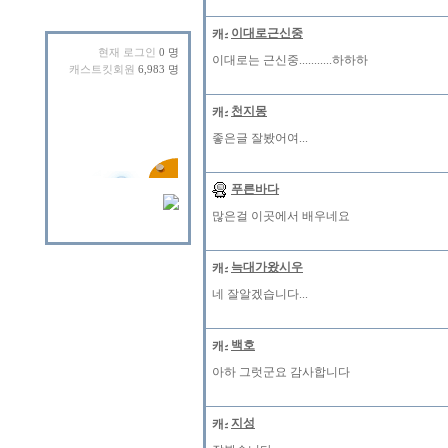
이대로근신중
현재 로그인
0 명
이대로는 근신중...........하하하
캐스트킷회원
6,983 명
천지몽
좋은글 잘봤어여...
푸른바다
많은걸 이곳에서 배우네요
늑대가왔시우
네 잘알겠습니다...
백호
아하 그럿군요 감사합니다
지성