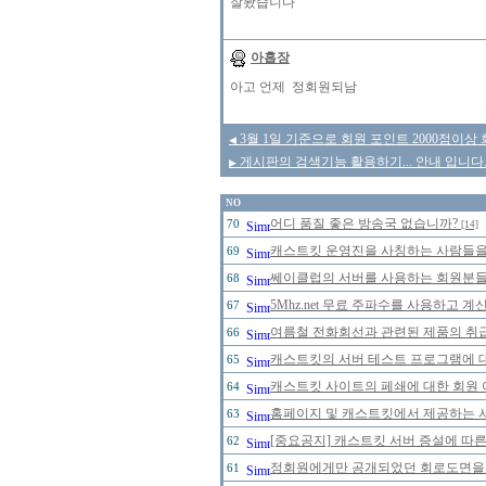
잘봤습니다
아홉장
아고 언제 정회원되남
3월 1일 기준으로 회원 포인트 2000점이상
◀
게시판의 검색기능 활용하기... 안내 입니다.
▶
NO
어디 품질 좋은 방송국 없습니까?
70
[14]
캐스트킷 운영진을 사칭하는 사람들을 주
69
쎄이클럽의 서버를 사용하는 회원분들의
68
5Mhz.net 무료 주파수를 사용하고 
67
여름철 전화회선과 관련된 제품의 취급에
66
캐스트킷의 서버 테스트 프로그램에 대한
65
캐스트킷 사이트의 페쇄에 대한 회원 
64
홈페이지 및 캐스트킷에서 제공하는 
63
[중요공지] 캐스트킷 서버 증설에 따
62
정회원에게만 공개되었던 회로도면을 20
61