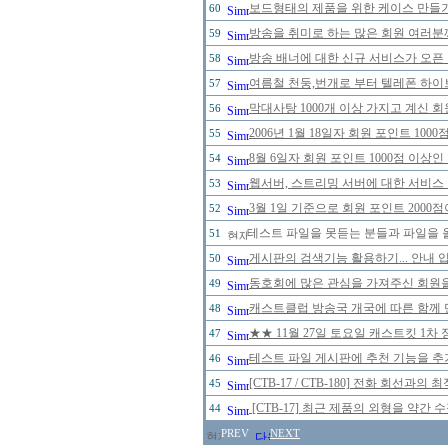
보드형태의 제품을 위한 케이스 만들
60
방송을 취미로 하는 많은 회원 여러분
59
방송 배너에 대한 신규 서비스가 오픈
58
여름철 천둥,번개로 부터 텔레폰 하이
57
막대사탕 1000개 이상 가지고 계신 
56
2006년 1월 18일자 회원 포인트 1
55
8월 6일자 회원 포인트 1000점 이
54
웹서버, 스트리밍 서버에 대한 서비스
53
3월 1일 기준으로 회원 포인트 200
52
테스트 파일을 못듣는 분들과 파일을 
51
게시판의 검색기능 활용하기... 안내 입
50
동호회에 많은 관심을 가져주신 회원
49
캐스트클럽 방송국 개국에 따른 함께 
48
★★ 11월 27일 토요일 캐스트킷 1
47
테스트 파일 게시판에 추천 기능을 추가
46
[CTB-17 / CTB-180] 전화 회선
45
[CTB-17] 최근 제품의 외형을 약간
44
PREV
NEXT