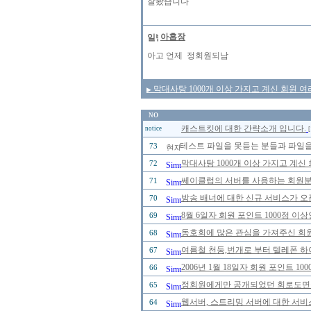
잘봤습니다
아홉장
아고 언제 정회원되남
막대사탕 1000개 이상 가지고 계신 회원 여
▶
NO
캐스트킷에 대한 간략소개 입니다.
notice
[
테스트 파일을 못듣는 분들과 파일을
73
막대사탕 1000개 이상 가지고 계신
72
쎄이클럽의 서버를 사용하는 회원분들
71
방송 배너에 대한 신규 서비스가 오
70
8월 6일자 회원 포인트 1000점 
69
동호회에 많은 관심을 가져주신 회
68
여름철 천둥,번개로 부터 텔레폰 하
67
2006년 1월 18일자 회원 포인트 
66
정회원에게만 공개되었던 회로도면을 2
65
웹서버, 스트리밍 서버에 대한 서비
64