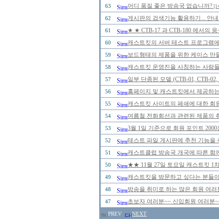
어디 품질 좋은 방송국 없습니까?
63
[1
게시판의 검색기능 활용하기... 안내
62
★ ★ CTB-17 과 CTB-180 에
61
캐스트킷의 서버 테스트 프로그램에 
60
보드형태의 제품을 위한 케이스 만
59
캐스트킷 운영진을 사칭하는 사람들을 
58
일부 단종된 모델 (CTB-01, CTB-0
57
홈페이지 및 캐스트킷에서 제공하는
56
캐스트킷 사이트의 페쇄에 대한 회
55
여름철 전화회선과 관련된 제품의 취급
54
3월 1일 기준으로 회원 포인트 20
53
테스트 파일 게시판에 추천 기능을 추
52
캐스트클럽 방송국 개국에 따른 함께
51
★★ 11월 27일 토요일 캐스트킷 
50
캐스트킷을 방문하고 싶다는 분들이
49
방송을 취미로 하는 많은 회원 여러
48
초보자 여러분~~ 신입회원 여러분~
47
PREV
NEXT