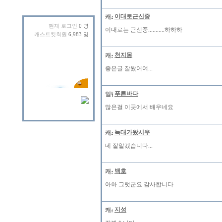
이대로근신중
현재 로그인
0 명
이대로는 근신중...........하하하
캐스트킷회원
6,983 명
천지몽
좋은글 잘봤어여...
푸른바다
많은걸 이곳에서 배우네요
늑대가왔시우
네 잘알겠습니다...
백호
아하 그럿군요 감사합니다
지성