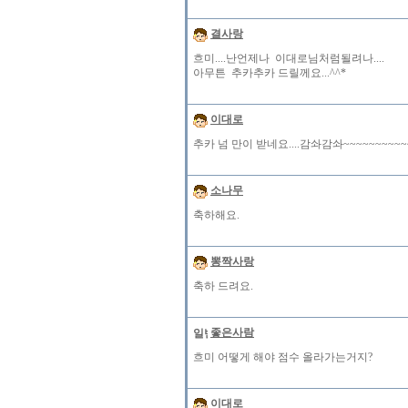
결사랑
흐미....난언제나 이대로님처럼될려나....
아무튼 추카추카 드릴께요...^^*
이대로
추카 넘 만이 받네요....감솨감솨~~~~~~~~~~~~~
소나무
축하해요.
뽕짝사랑
축하 드려요.
좋은사람
흐미 어떻게 해야 점수 올라가는거지?
이대로