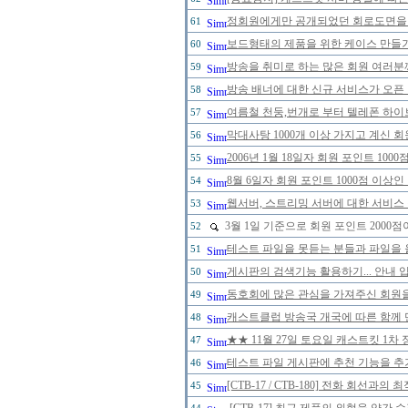
정회원에게만 공개되었던 회로도면을 20
61
보드형태의 제품을 위한 케이스 만들
60
방송을 취미로 하는 많은 회원 여러분
59
방송 배너에 대한 신규 서비스가 오픈
58
여름철 천둥,번개로 부터 텔레폰 하이
57
막대사탕 1000개 이상 가지고 계신 
56
2006년 1월 18일자 회원 포인트 1
55
8월 6일자 회원 포인트 1000점 이
54
웹서버, 스트리밍 서버에 대한 서비스
53
3월 1일 기준으로 회원 포인트 200
52
테스트 파일을 못듣는 분들과 파일을 
51
게시판의 검색기능 활용하기... 안내 입
50
동호회에 많은 관심을 가져주신 회원
49
캐스트클럽 방송국 개국에 따른 함께 
48
★★ 11월 27일 토요일 캐스트킷 1
47
테스트 파일 게시판에 추천 기능을 추가
46
[CTB-17 / CTB-180] 전화 회선
45