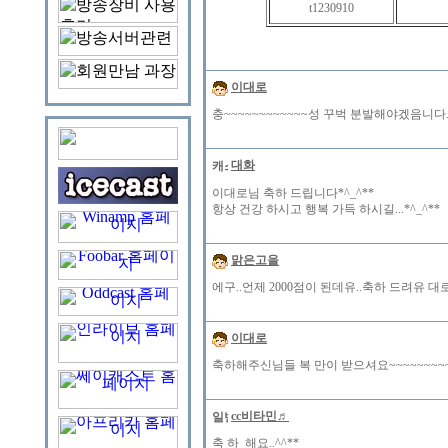
t1230910
이대로
충~~~~~~~~~~~~성 꾸벅 분발해야겠음니다..회
대화
이대로님 축하 드립니다*^_^**
항상 건강 하시고 행복 가득 하시길...*^_^**
맑은고을
에구..언제 2000점이 된데유..축하 드려유 대로
이대로
축하해주신님들 복 만이 받으셔요~~~~~~~~~
cc비타민♬
축 하 해요..^^**