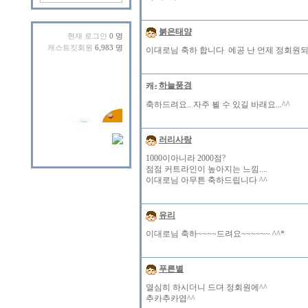
붉은태양
현재 로그인
0 명
캐스트킷회원
6,983 명
이대로님 축하 합니다 에공 난 언제 정회원
하늘풍경
축하드려요.. 자주 뵐 수 있길 바래요...^^
러리사랑
1000이아니라 2000점?
점점 커트라인이 높아지는 느낌....
이대로님 아무튼 축하드립니다 ^^
유리
이대로님 축하~~~~드려요~~~~~~ ^^*
푸른별
열심히 하시더니 드뎌 정회원에^^
추카추카엽^^