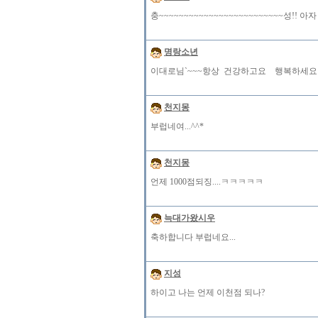
충~~~~~~~~~~~~~~~~~~~~~~~~~성!! 
명랑소년
이대로님`~~~항상 건강하고요 행복하세요
천지몽
부럽네여...^^*
천지몽
언제 1000점되징....ㅋㅋㅋㅋㅋ
늑대가왔시우
축하합니다 부럽네요...
지성
하이고 나는 언제 이천점 되나?