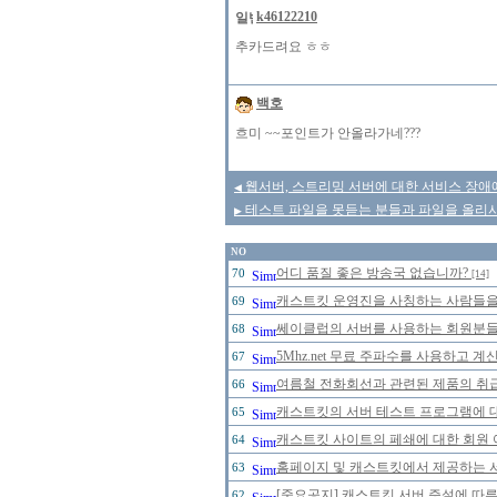
k46122210
추카드려요 ㅎㅎ
백호
흐미 ~~포인트가 안올라가네???
웹서버, 스트리밍 서버에 대한 서비스 장애
◀
테스트 파일을 못듣는 분들과 파일을 올리시
▶
NO
어디 품질 좋은 방송국 없습니까?
70
[14]
캐스트킷 운영진을 사칭하는 사람들을 주
69
쎄이클럽의 서버를 사용하는 회원분들의
68
5Mhz.net 무료 주파수를 사용하고 
67
여름철 전화회선과 관련된 제품의 취급에
66
캐스트킷의 서버 테스트 프로그램에 대한
65
캐스트킷 사이트의 페쇄에 대한 회원 
64
홈페이지 및 캐스트킷에서 제공하는 
63
[중요공지] 캐스트킷 서버 증설에 따
62