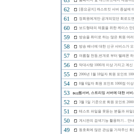
63
홈페이지 및 캐스트킷에서 제공하는
62
[중요공지] 캐스트킷 서버 증설에 
61
정회원에게만 공개되었던 회로도면을 
60
보드형태의 제품을 위한 케이스 만
59
방송을 취미로 하는 많은 회원 여
58
방송 배너에 대한 신규 서비스가 
57
여름철 천둥,번개로 부터 텔레폰 
56
막대사탕 1000개 이상 가지고 계신
55
2006년 1월 18일자 회원 포인트 
54
8월 6일자 회원 포인트 1000점 
53
웹서버, 스트리밍 서버에 대한 서비
52
3월 1일 기준으로 회원 포인트 20
51
테스트 파일을 못듣는 분들과 파일
50
게시판의 검색기능 활용하기... 안내
49
동호회에 많은 관심을 가져주신 회