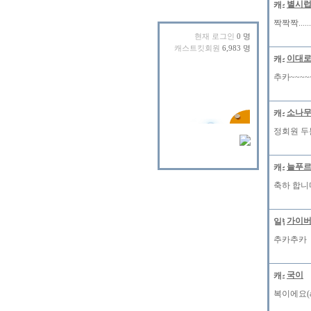
별시
짝짝짝....
현재 로그인
0 명
캐스트킷회원
6,983 명
이대
추카~~~~~~~
소나
정회원 두
늘푸
축하 합니다
가이
추카추카 **
국이
복이에요(au