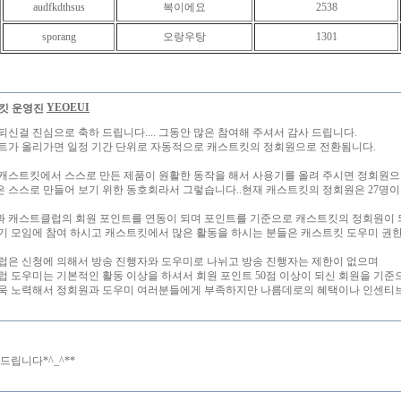
audfkdthsus
복이에요
2538
sporang
오랑우탕
1301
YEOEUI
되신걸 진심으로 축하 드립니다.... 그동안 많은 참여해 주셔서 감사 드립니다.
트가 올리가면 일정 기간 단위로 자동적으로 캐스트킷의 정회원으로 전환됨니다.
캐스트킷에서 스스로 만든 제품이 원활한 동작을 해서 사용기를 올려 주시면 정회원
 스스로 만들어 보기 위한 동호회라서 그렇습니다..현재 캐스트킷의 정회원은 27명이
 캐스트클럽의 회원 포인트를 연동이 되며 포인트를 기준으로 캐스트킷의 정회원이 
기 모임에 참여 하시고 캐스트킷에서 많은 활동을 하시는 분들은 캐스트킷 도우미 권한
럽은 신청에 의해서 방송 진행자와 도우미로 나뉘고 방송 진행자는 제한이 없으며
럽 도우미는 기본적인 활동 이상을 하셔서 회원 포인트 50점 이상이 되신 회원을 기준
욱 노력해서 정회원과 도우미 여러분들에게 부족하지만 나름데로의 혜택이나 인센티브
드립니다*^_^**