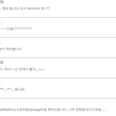
럽다
.....축하 합니다..아거.부러버라..힛 ^^*
로
~드림!!!!!!!!!!!!!!!!!!
무
분다 축하합니다
르미
...에구~~난 언제나 될꼬,,,,ㅠㅠ
버
^_^**.....합니당~
dfkdthsus).오랑우탕(sporang)두분 축하드립니다...나두 정회원 되고시포랑.......