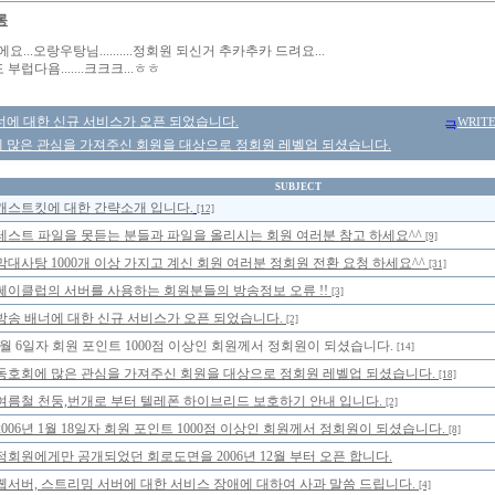
롱
요...오랑우탕님..........정회원 되신거 추카추카 드려요...
부럽다욤.......크크크...ㅎㅎ
너에 대한 신규 서비스가 오픈 되었습니다.
WRIT
 많은 관심을 가져주신 회원을 대상으로 정회원 레벨업 되셨습니다.
SUBJECT
캐스트킷에 대한 간략소개 입니다.
[12]
테스트 파일을 못듣는 분들과 파일을 올리시는 회원 여러분 참고 하세요^^
[9]
막대사탕 1000개 이상 가지고 계신 회원 여러분 정회원 전환 요청 하세요^^
[31]
쎄이클럽의 서버를 사용하는 회원분들의 방송정보 오류 !!
[3]
방송 배너에 대한 신규 서비스가 오픈 되었습니다.
[2]
8월 6일자 회원 포인트 1000점 이상인 회원께서 정회원이 되셨습니다.
[14]
동호회에 많은 관심을 가져주신 회원을 대상으로 정회원 레벨업 되셨습니다.
[18]
여름철 천둥,번개로 부터 텔레폰 하이브리드 보호하기 안내 입니다.
[2]
2006년 1월 18일자 회원 포인트 1000점 이상인 회원께서 정회원이 되셨습니다.
[8]
정회원에게만 공개되었던 회로도면을 2006년 12월 부터 오픈 합니다.
웹서버, 스트리밍 서버에 대한 서비스 장애에 대하여 사과 말씀 드립니다.
[4]