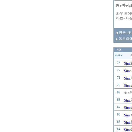
비뉘g
와우 복이에
아흐~ 나도 
방송 배
◀
동호회에
▶
NO
notice
73
72
71
70
69
68
67
66
65
64