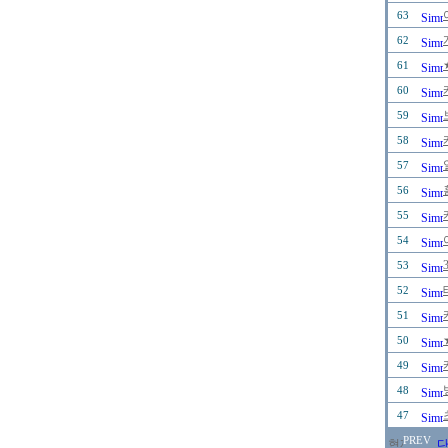
63
62
61
60
59
58
57
56
55
54
53
52
51
50
49
48
47
PREV