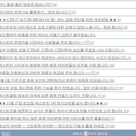
어디 품질 좋은 방송국 없습니까?
[14]
게시판의 검색기능 활용하기... 안내 입니다.^^
[7]
★ ★ CTB-17 과 CTB-180 에서의 웅~ 하는 잡음 차단을 위한 개조방법 ★★
[2]
캐스트킷의 서버 테스트 프로그램에 대한 오해가 있었나 봅니다... 죄송 합니다.
[3]
보드형태의 제품을 위한 케이스 만들기 강좌가 올려졌습니다.
캐스트킷 운영진을 사칭하는 사람들을 주의 합시다.~~!!!!
[1]
일부 단종된 모델 (CTB-01, CTB-02, CTB-09)의 보드를 무료로 나눠 드립니다.
[1]
홈페이지 및 캐스트킷에서 제공하는 서비스가 일시 중단되는 사고가 있었습니다.
[1]
캐스트킷 사이트의 페쇄에 대한 회원 여러분들의 의견을 수렴 합니다.
[43]
여름철 전화회선과 관련된 제품의 취급에 주의 합니다.~~~!!!
[1]
3월 1일 기준으로 회원 포인트 2000점이상 회원이 정회원 되셨습니다.
[23]
테스트 파일 게시판에 추천 기능을 추가 하였습니다.. 많은 이용 바랍니다.^^
[3]
캐스트클럽 방송국 개국에 따른 함께 만들기 도우미 구합니다. ^^
[5]
★★ 11월 27일 토요일 캐스트킷 1차 정기모임을 실시 합니다.★★
[2]
캐스트킷을 방문하고 싶다는 분들이 계셔서 캐스트킷을 사진으로 소개 합니다.
[11]
방송을 취미로 하는 많은 회원 여러분께 어떤 서비스를 하면 좋을까요?
[2]
초보자 여러분~~ 신입회원 여러분~~ 캐스트킷 이렇게 활용 하세요 ^^
[20]
NEXT
[PREV]
1
[2]
[3]
[NEXT]