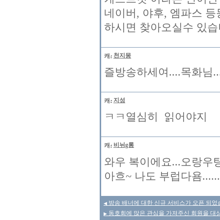
네이버, 야후, 엠파스 
하시면 찾아오실수 있습니
천지몽
즐방송하세여....목화님..
지성
ㅋㅋ열심히 읽어야지
비뉘g롱
와우 복이에요...오랑우탕님.
아흐~ 나도 부럽다욤.....
방송 배너에 대한 신규 서비스가 오픈 되었
◀
동호회에 많은 관심을 가져주신 회원을 대
▶