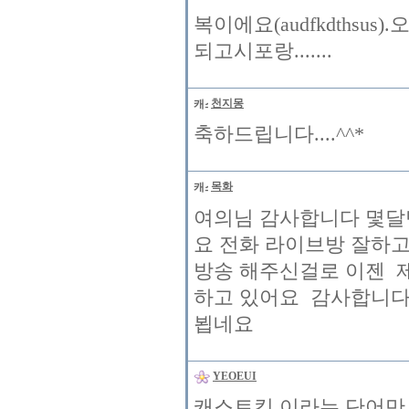
복이에요(audfkdthsus
되고시포랑.......
천지몽
축하드립니다....^^*
목화
여의님 감사합니다 몇달
요 전화 라이브방 잘하
방송 해주신걸로 이젠 제
하고 있어요 감사합니다
뵙네요
YEOEUI
캐스트킷 이라는 단어만