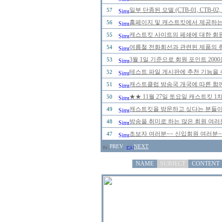
일부 단종된 모델 (CTB-01, CTB-0
57
홈페이지 및 캐스트킷에서 제공하는
56
캐스트킷 사이트의 페쇄에 대한 회
55
여름철 전화회선과 관련된 제품의 취급
54
3월 1일 기준으로 회원 포인트 20
53
테스트 파일 게시판에 추천 기능을 추
52
캐스트클럽 방송국 개국에 따른 함께
51
★★ 11월 27일 토요일 캐스트킷 
50
캐스트킷을 방문하고 싶다는 분들이
49
방송을 취미로 하는 많은 회원 여러
48
초보자 여러분~~ 신입회원 여러분~
47
PREV
NEXT