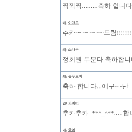
짝짝짝.........축하 합니
이대로
추카~~~~~~~~드림!!!!!!!!!!
소나무
정회원 두분다 축하합니
늘푸르미
축하 합니다...에구~~난 
가이버
추카추카 **^_^**.....
국이