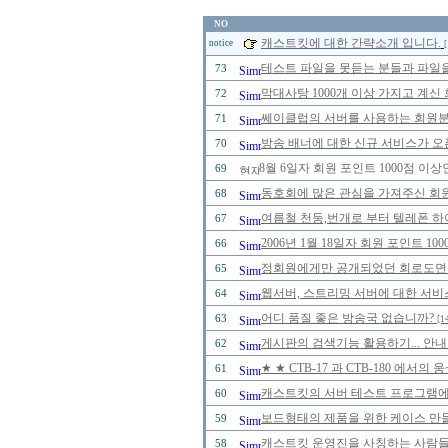
NO
캐스트킷에 대한 간략소개 입니다.
notice
[
테스트 파일을 못듣는 분들과 파일을
73
막대사탕 1000개 이상 가지고 계신
72
쎄이클럽의 서버를 사용하는 회원분들
71
방송 배너에 대한 신규 서비스가 오
70
8월 6일자 회원 포인트 1000점 
69
동호회에 많은 관심을 가져주신 회
68
여름철 천둥,번개로 부터 텔레폰 하
67
2006년 1월 18일자 회원 포인트 
66
정회원에게만 공개되었던 회로도면을 2
65
웹서버, 스트리밍 서버에 대한 서비
64
어디 품질 좋은 방송국 없습니까?
63
[1
게시판의 검색기능 활용하기... 안내
62
★ ★ CTB-17 과 CTB-180 에
61
캐스트킷의 서버 테스트 프로그램에 
60
보드형태의 제품을 위한 케이스 만
59
캐스트킷 운영진을 사칭하는 사람들을 
58