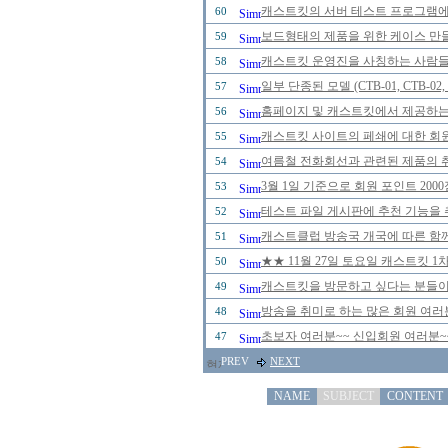
캐스트킷의 서버 테스트 프로그램에 
60
보드형태의 제품을 위한 케이스 만
59
캐스트킷 운영진을 사칭하는 사람들을 
58
일부 단종된 모델 (CTB-01, CTB-0
57
홈페이지 및 캐스트킷에서 제공하는
56
캐스트킷 사이트의 페쇄에 대한 회
55
여름철 전화회선과 관련된 제품의 취급
54
3월 1일 기준으로 회원 포인트 20
53
테스트 파일 게시판에 추천 기능을 추
52
캐스트클럽 방송국 개국에 따른 함께
51
★★ 11월 27일 토요일 캐스트킷 
50
캐스트킷을 방문하고 싶다는 분들이
49
방송을 취미로 하는 많은 회원 여러
48
초보자 여러분~~ 신입회원 여러분~
47
PREV
NEXT