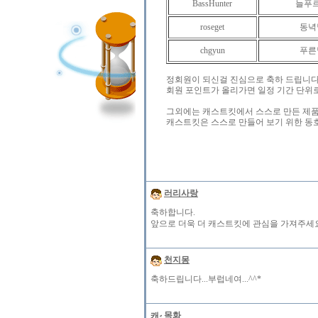
BassHunter
늘푸
roseget
동녁
chgyun
푸른
정회원이 되신걸 진심으로 축하 드립니다..
회원 포인트가 올리가면 일정 기간 단위
그외에는 캐스트킷에서 스스로 만든 제품
캐스트킷은 스스로 만들어 보기 위한 동호
러리사랑
축하합니다.
앞으로 더욱 더 캐스트킷에 관심을 가져주세요..
천지몽
축하드립니다...부럽네여...^^*
목화