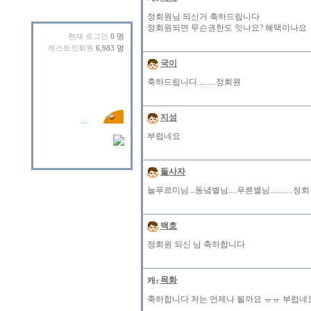
정회원님 되신거 축하드립니다
정회원되면 무슨권한도 잇나요? 혜택이나요
현재 로그인
0 명
캐스트킷회원
6,983 명
국이
축하드립니다.........정회원
지성
부럽네요
돌사자
늘푸르미님...동녘별님....푸른별님..........
백호
정회원 되신 님 축하합니다
목화
축하합니다 저는 언제나 될까요 ㅠㅠ 부럽네