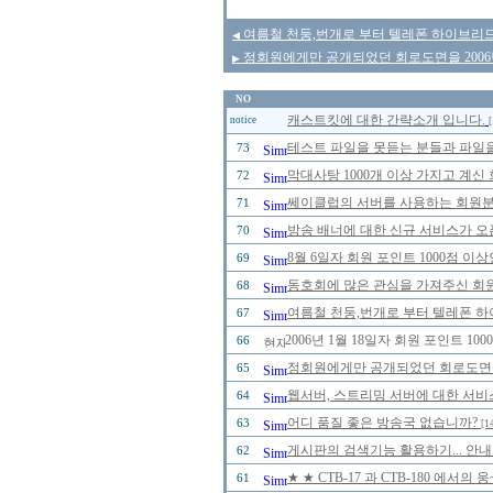
여름철 천둥,번개로 부터 텔레폰 하이브리드
◀
정회원에게만 공개되었던 회로도면을 2006년
▶
NO
캐스트킷에 대한 간략소개 입니다.
notice
[
테스트 파일을 못듣는 분들과 파일을
73
막대사탕 1000개 이상 가지고 계신
72
쎄이클럽의 서버를 사용하는 회원분들
71
방송 배너에 대한 신규 서비스가 오
70
8월 6일자 회원 포인트 1000점 
69
동호회에 많은 관심을 가져주신 회
68
여름철 천둥,번개로 부터 텔레폰 하
67
2006년 1월 18일자 회원 포인트 
66
정회원에게만 공개되었던 회로도면을 2
65
웹서버, 스트리밍 서버에 대한 서비
64
어디 품질 좋은 방송국 없습니까?
63
[1
게시판의 검색기능 활용하기... 안내
62
★ ★ CTB-17 과 CTB-180 에
61