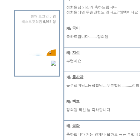
정회원님 되신거 축하드립니다
정회원되면 무슨권한도 잇나요? 혜택이나요
현재 로그인
0 명
캐스트킷회원
6,983 명
국이
축하드립니다.........정회원
지성
부럽네요
돌사자
늘푸르미님...동녘별님....푸른별님..........
백호
정회원 되신 님 축하합니다
목화
축하합니다 저는 언제나 될까요 ㅠㅠ 부럽네