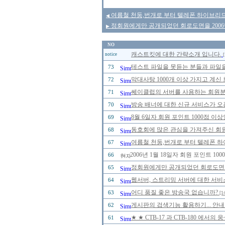
여름철 천둥,번개로 부터 텔레폰 하이브리드
◀
정회원에게만 공개되었던 회로도면을 2006년
▶
NO
캐스트킷에 대한 간략소개 입니다.
notice
[
테스트 파일을 못듣는 분들과 파일을
73
막대사탕 1000개 이상 가지고 계신
72
쎄이클럽의 서버를 사용하는 회원분들
71
방송 배너에 대한 신규 서비스가 오
70
8월 6일자 회원 포인트 1000점 
69
동호회에 많은 관심을 가져주신 회
68
여름철 천둥,번개로 부터 텔레폰 하
67
2006년 1월 18일자 회원 포인트 
66
정회원에게만 공개되었던 회로도면을 2
65
웹서버, 스트리밍 서버에 대한 서비
64
어디 품질 좋은 방송국 없습니까?
63
[1
게시판의 검색기능 활용하기... 안내
62
★ ★ CTB-17 과 CTB-180 에
61