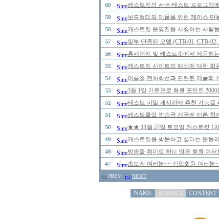
캐스트킷의 서버 테스트 프로그램에 
60
보드형태의 제품을 위한 케이스 만
59
캐스트킷 운영진을 사칭하는 사람들을 
58
일부 단종된 모델 (CTB-01, CTB-0
57
홈페이지 및 캐스트킷에서 제공하는
56
캐스트킷 사이트의 페쇄에 대한 회
55
여름철 전화회선과 관련된 제품의 취급
54
3월 1일 기준으로 회원 포인트 20
53
테스트 파일 게시판에 추천 기능을 추
52
캐스트클럽 방송국 개국에 따른 함께
51
★★ 11월 27일 토요일 캐스트킷 
50
캐스트킷을 방문하고 싶다는 분들이
49
방송을 취미로 하는 많은 회원 여러
48
초보자 여러분~~ 신입회원 여러분~
47
PREV
NEXT