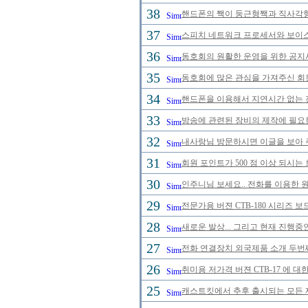
38
핸드폰의 짹이 둥근형짹과 직사각형
37
스피치 네트워크 프로세서와 보이스
36
동호회의 원활한 운영을 위한 공
35
동호회에 많은 관심을 가져주신 회
34
핸드폰을 이용해서 지연시간 없는 
33
방송에 관련된 장비의 제작에 필요
32
내사랑님 방문하시면 이글을 보아 
31
회원 포인트가 500 점 이상 되시는 
30
인주니님 보세요.. 전화를 이용한 
29
전문가용 버젼 CTB-180 시리즈 
28
새로운 발상... 그리고 현재 진행중
27
전화 연결장치 외국제품 소개 두번
26
취미용 저가격 버젼 CTB-17 에 대
25
캐스트킷에서 추후 출시되는 모든