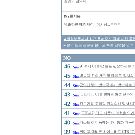
잘읽고 감니다
천지몽
유출하면 때리세여...여의님...ㅋㅋㅋ
회원분들께서 최근 올려주신 글에 대한 통합
◀
문의 또는 질문을 올리고 빠른 답변을 얻기 
▶
NO
46
★ 혹시 CTB-02 보드 필요하신분
45
방송용 전화반주 및 데이트 장치의
44
공익단체의 방송국에서 방송하는 정규
43
[CTB-17 / CTB-180] 전화 
42
전문가용 고급형 전화회선 믹서 CTB
41
[CTB-17] 최근 제품의 외형을 약
40
캐스트킷 제품에는 3인 통화 기능이
39
취미용 텔레폰 하이브리드 CTB-17