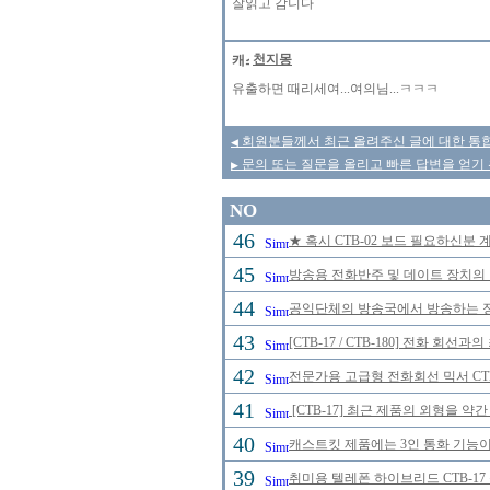
잘읽고 감니다
천지몽
유출하면 때리세여...여의님...ㅋㅋㅋ
회원분들께서 최근 올려주신 글에 대한 통합
◀
문의 또는 질문을 올리고 빠른 답변을 얻기 
▶
NO
46
★ 혹시 CTB-02 보드 필요하신분
45
방송용 전화반주 및 데이트 장치의
44
공익단체의 방송국에서 방송하는 정규
43
[CTB-17 / CTB-180] 전화 
42
전문가용 고급형 전화회선 믹서 CTB
41
[CTB-17] 최근 제품의 외형을 약
40
캐스트킷 제품에는 3인 통화 기능이
39
취미용 텔레폰 하이브리드 CTB-17