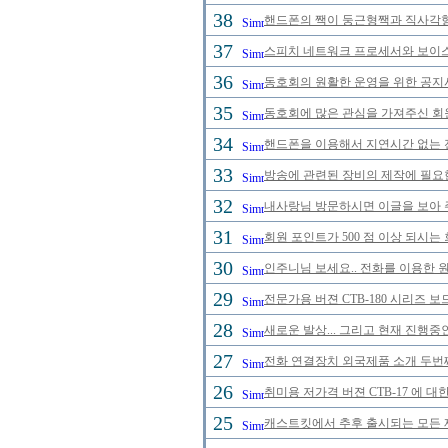
38
핸드폰의 짹이 둥근형짹과 직사각형
37
스피치 네트워크 프로세서와 보이스
36
동호회의 원활한 운영을 위한 공
35
동호회에 많은 관심을 가져주신 회
34
핸드폰을 이용해서 지연시간 없는 
33
방송에 관련된 장비의 제작에 필요
32
내사랑님 방문하시면 이글을 보아 
31
회원 포인트가 500 점 이상 되시는 
30
인주니님 보세요.. 전화를 이용한 
29
전문가용 버젼 CTB-180 시리즈 
28
새로운 발상... 그리고 현재 진행중
27
전화 연결장치 외국제품 소개 두번
26
취미용 저가격 버젼 CTB-17 에 대
25
캐스트킷에서 추후 출시되는 모든