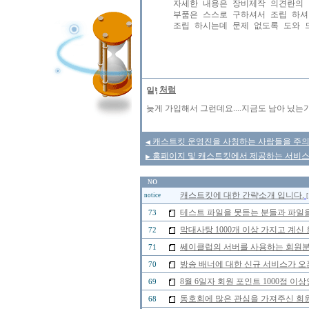
자세한 내용은 장비제작 의견란의 "
부품은 스스로 구하셔서 조립 하셔
조립 하시는데 문제 없도록 도와 드
처럼
늦게 가입해서 그런데요....지금도 남아 닜는가요..
캐스트킷 운영진을 사칭하는 사람들을 주의 합시
◀
홈페이지 및 캐스트킷에서 제공하는 서비스
▶
NO
캐스트킷에 대한 간략소개 입니다.
notice
[
테스트 파일을 못듣는 분들과 파일을
73
막대사탕 1000개 이상 가지고 계신
72
쎄이클럽의 서버를 사용하는 회원분들
71
방송 배너에 대한 신규 서비스가 오
70
8월 6일자 회원 포인트 1000점 
69
동호회에 많은 관심을 가져주신 회
68