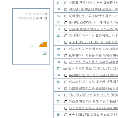
여름철 천둥,번개로 부터 텔레폰 하
67
2006년 1월 18일자 회원 포인트 
66
현재 로그인
0 명
정회원에게만 공개되었던 회로도면을 2
65
캐스트킷회원
6,983 명
웹서버, 스트리밍 서버에 대한 서비
64
어디 품질 좋은 방송국 없습니까?
63
[1
게시판의 검색기능 활용하기... 안내
62
★ ★ CTB-17 과 CTB-180 에
61
캐스트킷의 서버 테스트 프로그램에 
60
보드형태의 제품을 위한 케이스 만
59
캐스트킷 운영진을 사칭하는 사람들을 
58
일부 단종된 모델 (CTB-01, CTB-0
57
홈페이지 및 캐스트킷에서 제공하는
56
캐스트킷 사이트의 페쇄에 대한 회
55
여름철 전화회선과 관련된 제품의 취급
54
3월 1일 기준으로 회원 포인트 20
53
테스트 파일 게시판에 추천 기능을 추
52
캐스트클럽 방송국 개국에 따른 함께
51
★★ 11월 27일 토요일 캐스트킷 
50