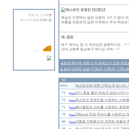
YEOEUI
현재 로그인
0 명
똑같은 지역에서 같은 내용의 A/S 가 접수 되
캐스트킷회원
6,983 명
여름철 천둥번개 심한 지역에서 주의 하세요^
유리
에구 제꺼는 칩 이 외관상은 멀쩡하다요...ㅋ
근대 교환후 원상복구 뎃다요 꾸벅~~^^
방송 배너에 대한 신규 서비스가 오픈 되었
◀
일부 단종된 모델 (CTB-01, CTB-02, CT
▶
NO
캐스트킷에 대한 간략소개 입니다.
notice
[
어디 품질 좋은 방송국 없습니까?
73
[1
캐스트킷 운영진을 사칭하는 사람들을 
72
쎄이클럽의 서버를 사용하는 회원분들
71
5Mhz.net 무료 주파수를 사용하고
70
여름철 전화회선과 관련된 제품의 취급
69
캐스트킷의 서버 테스트 프로그램에 
68