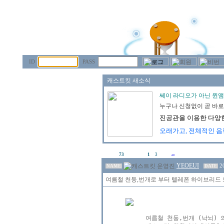
ID
PASS
73
1
3
YEOEUI
2
NAME
DATE
여름철 천둥,번개로 부터 텔레폰 하이브리드 
여름철 천둥,번개 (낙뇌) 