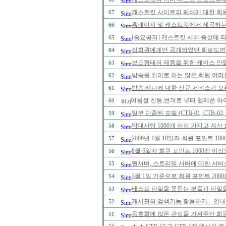
캐스트킷 사이트의 페쇄에 대한 회
67
홈페이지 및 캐스트킷에서 제공하는
66
[중요공지] 캐스트킷 서버 증설에 
65
정회원에게만 공개되었던 회로도면을 2
64
보드형태의 제품을 위한 케이스 만
63
방송을 취미로 하는 많은 회원 여러
62
방송 배너에 대한 신규 서비스가 오
61
여름철 천둥,번개로 부터 텔레폰 하
60
일부 단종된 모델 (CTB-01, CTB-0
59
막대사탕 1000개 이상 가지고 계신
58
2006년 1월 18일자 회원 포인트 
57
8월 6일자 회원 포인트 1000점 
56
웹서버, 스트리밍 서버에 대한 서비
55
3월 1일 기준으로 회원 포인트 20
54
테스트 파일을 못듣는 분들과 파일을
53
게시판의 검색기능 활용하기... 안내
52
동호회에 많은 관심을 가져주신 회
51