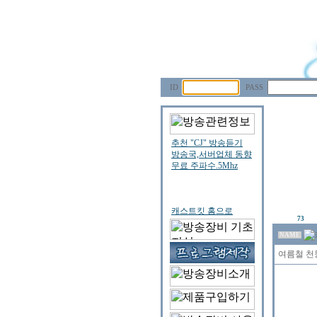
ID
PASS
73
NAME
여름철 천