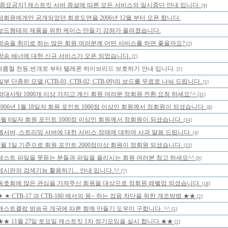
[중요공지] 캐스트킷 서버 증설에 따른 모든 서비스의 일시중단 안내 입니다.
[4]
정회원에게만 공개되었던 회로도면을 2006년 12월 부터 오픈 합니다.
보드형태의 제품을 위한 케이스 만들기 강좌가 올려졌습니다.
방송을 취미로 하는 많은 회원 여러분께 어떤 서비스를 하면 좋을까요?
[2]
방송 배너에 대한 신규 서비스가 오픈 되었습니다.
[2]
여름철 천둥,번개로 부터 텔레폰 하이브리드 보호하기 안내 입니다.
[2]
일부 단종된 모델 (CTB-01, CTB-02, CTB-09)의 보드를 무료로 나눠 드립니다.
[1]
막대사탕 1000개 이상 가지고 계신 회원 여러분 정회원 전환 요청 하세요^^
[31]
2006년 1월 18일자 회원 포인트 1000점 이상인 회원께서 정회원이 되셨습니다.
[8]
8월 6일자 회원 포인트 1000점 이상인 회원께서 정회원이 되셨습니다.
[14]
웹서버, 스트리밍 서버에 대한 서비스 장애에 대하여 사과 말씀 드립니다.
[4]
3월 1일 기준으로 회원 포인트 2000점이상 회원이 정회원 되셨습니다.
[23]
테스트 파일을 못듣는 분들과 파일을 올리시는 회원 여러분 참고 하세요^^
[9]
게시판의 검색기능 활용하기... 안내 입니다.^^
[7]
동호회에 많은 관심을 가져주신 회원을 대상으로 정회원 레벨업 되셨습니다.
[18]
★ ★ CTB-17 과 CTB-180 에서의 웅~ 하는 잡음 차단을 위한 개조방법 ★★
[2]
캐스트클럽 방송국 개국에 따른 함께 만들기 도우미 구합니다. ^^
[5]
★★ 11월 27일 토요일 캐스트킷 1차 정기모임을 실시 합니다.★★
[2]