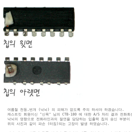
여름철 천둥,번개 (낙뇌) 의 피해가 없도록 주의 하셔야 하겠습니다.

캐스트킷 회원이신 "신목" 님의 CTB-180 에 대한 A/S 처리 결과 전화회
낙뇌의 영향으로 전화라인과의 절연을 담당하는 입출력 칩의 송신 부분이 

위의 사진과 같이 파손 (터짐)되는 고장이 발생 하였습니다.
