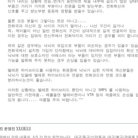
비가 내리는 상황에 천둥,번개가 동반되면 제품 내부에 습도가 많은 상태에
부품간 거리가 가까운 부분이나 전원을 입력 받는부분, 전화회선과 

신호를 주고 받는부분 등등에 영향을 받을수 있습니다.

물론 모든 분들이 그렇다는 뜻은 아니고....

전화국과 자신의 집 사이의 거리가 멀어나... 나선 구간이 길거나 

즉, 케이블이 아닌 일반 전화선의 구간이 상대적으로 길게 연결되어 있는 
이런 경우는 집밖의 전신주에서 전화까지의 거리가 긴 경우를 의미 합니다.
위와 같은 경우에는 낙뇌의 유입으로 부품이 파손되는 경우가 있을수 있습니
전화국에서 설치한 가입자 단자함에는 낙뇌에 대비하여 집집마다의 회선 연
낙뇌에 대한 보호소자인 아레스터 라는 부품이 있지만 이런 부품이 제대로

기능을 발휘해 주지 못하는 경우 손상을 입을수 있습니다.

텔레폰 하이브리드를 사용하는 회원중에 낙뇌가 심한 지역에 계신분들은

낙뇌가 있을때 텔레폰 하이브리드와 연결된 전화코드와 전원 코드를

분리하시는것이 좋습니다.

이러한 상황에는 텔레폰 하이브리드 뿐만이 아니고 SMPS 를 사용하는

일반적인 가전제품.. 예를들면 텔레비젼이나 VTR 등의 제품에도 손상을 입
YEOEUI
역에서 같은 내용의 A/S 가 접수 되었습니다... 대구/동구/신암동과 대구/북구/관음동 