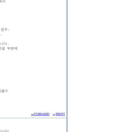
서

경우.



다.

결 부분에

을수

FORWARD
PRINT
입니다.