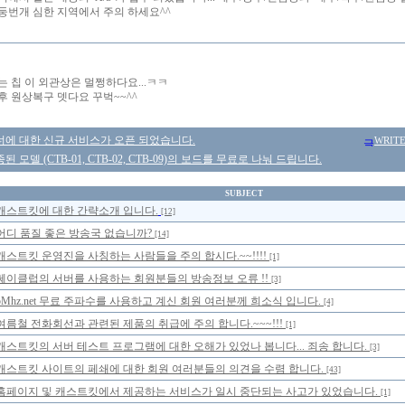
둥번개 심한 지역에서 주의 하세요^^
는 칩 이 외관상은 멀쩡하다요...ㅋㅋ
후 원상복구 뎃다요 꾸벅~~^^
너에 대한 신규 서비스가 오픈 되었습니다.
WRIT
 모델 (CTB-01, CTB-02, CTB-09)의 보드를 무료로 나눠 드립니다.
SUBJECT
캐스트킷에 대한 간략소개 입니다.
[12]
어디 품질 좋은 방송국 없습니까?
[14]
캐스트킷 운영진을 사칭하는 사람들을 주의 합시다.~~!!!!
[1]
쎄이클럽의 서버를 사용하는 회원분들의 방송정보 오류 !!
[3]
5Mhz.net 무료 주파수를 사용하고 계신 회원 여러분께 희소식 입니다.
[4]
여름철 전화회선과 관련된 제품의 취급에 주의 합니다.~~~!!!
[1]
캐스트킷의 서버 테스트 프로그램에 대한 오해가 있었나 봅니다... 죄송 합니다.
[3]
캐스트킷 사이트의 페쇄에 대한 회원 여러분들의 의견을 수렴 합니다.
[43]
홈페이지 및 캐스트킷에서 제공하는 서비스가 일시 중단되는 사고가 있었습니다.
[1]