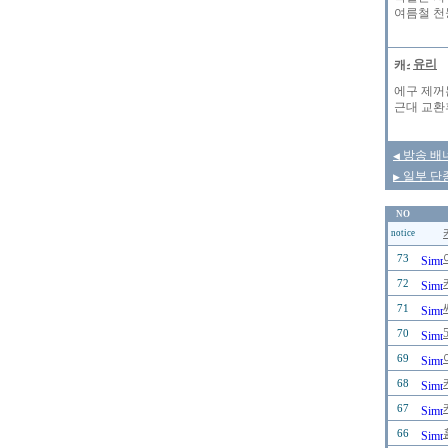
여름철 천
유리
에구 제꺼
근대 교환
방송 배
◀
일부 단종된
▶
NO
notice
73
72
71
70
69
68
67
66