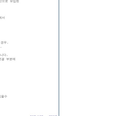
선으로 유입된

서

경우.



다.

결 부분에

을수
