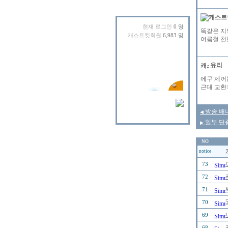
현재 로그인
0 명
똑같은 지
캐스트킷회원
6,983 명
여름철 천
유리
에구 제꺼
근대 교환
방송 배
◀
일부 단종된
▶
NO
notice
73
72
71
70
69
68