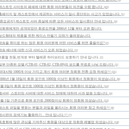
[3]
캐스트킷 사이트의 페쇄에 대한 회원 여러분들의 의견을 수렴 합니다.
[43]
홈페이지 및 캐스트킷에서 제공하는 서비스가 일시 중단되는 사고가 있었습니다.
[1]
[중요공지] 캐스트킷 서버 증설에 따른 모든 서비스의 일시중단 안내 입니다.
[4]
정회원에게만 공개되었던 회로도면을 2006년 12월 부터 오픈 합니다.
보드형태의 제품을 위한 케이스 만들기 강좌가 올려졌습니다.
방송을 취미로 하는 많은 회원 여러분께 어떤 서비스를 하면 좋을까요?
[2]
방송 배너에 대한 신규 서비스가 오픈 되었습니다.
[2]
여름철 천둥,번개로 부터 텔레폰 하이브리드 보호하기 안내 입니다.
[2]
일부 단종된 모델 (CTB-01, CTB-02, CTB-09)의 보드를 무료로 나눠 드립니다.
[1]
막대사탕 1000개 이상 가지고 계신 회원 여러분 정회원 전환 요청 하세요^^
[31]
2006년 1월 18일자 회원 포인트 1000점 이상인 회원께서 정회원이 되셨습니다.
[8]
8월 6일자 회원 포인트 1000점 이상인 회원께서 정회원이 되셨습니다.
[14]
웹서버, 스트리밍 서버에 대한 서비스 장애에 대하여 사과 말씀 드립니다.
[4]
3월 1일 기준으로 회원 포인트 2000점이상 회원이 정회원 되셨습니다.
[23]
테스트 파일을 못듣는 분들과 파일을 올리시는 회원 여러분 참고 하세요^^
[9]
게시판의 검색기능 활용하기... 안내 입니다.^^
[7]
동호회에 많은 관심을 가져주신 회원을 대상으로 정회원 레벨업 되셨습니다.
[18]