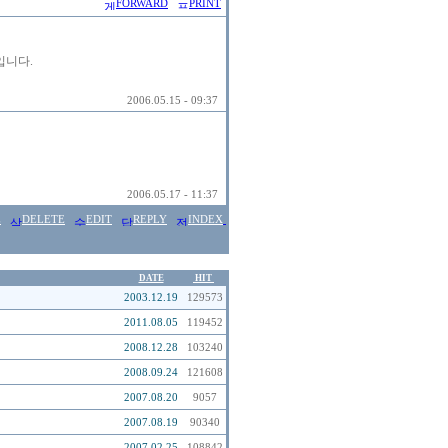
FORWARD
PRINT
입니다.
2006.05.15 - 09:37
2006.05.17 - 11:37
E
DELETE
EDIT
REPLY
INDEX
DATE
HIT
2003.12.19
129573
2011.08.05
119452
2008.12.28
103240
2008.09.24
121608
2007.08.20
9057
2007.08.19
90340
2007.02.25
108842