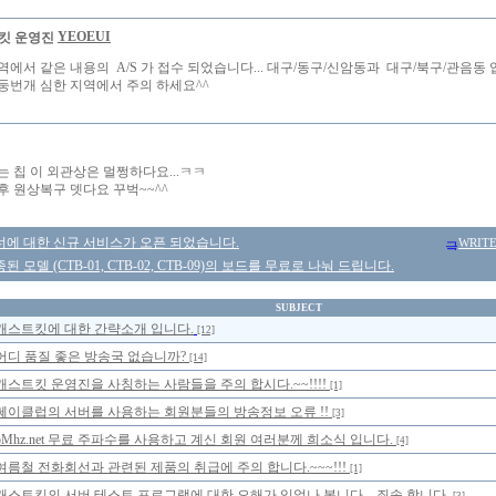
YEOEUI
역에서 같은 내용의 A/S 가 접수 되었습니다... 대구/동구/신암동과 대구/북구/관음동 
둥번개 심한 지역에서 주의 하세요^^
는 칩 이 외관상은 멀쩡하다요...ㅋㅋ
후 원상복구 뎃다요 꾸벅~~^^
너에 대한 신규 서비스가 오픈 되었습니다.
WRIT
 모델 (CTB-01, CTB-02, CTB-09)의 보드를 무료로 나눠 드립니다.
SUBJECT
캐스트킷에 대한 간략소개 입니다.
[12]
어디 품질 좋은 방송국 없습니까?
[14]
캐스트킷 운영진을 사칭하는 사람들을 주의 합시다.~~!!!!
[1]
쎄이클럽의 서버를 사용하는 회원분들의 방송정보 오류 !!
[3]
5Mhz.net 무료 주파수를 사용하고 계신 회원 여러분께 희소식 입니다.
[4]
여름철 전화회선과 관련된 제품의 취급에 주의 합니다.~~~!!!
[1]
캐스트킷의 서버 테스트 프로그램에 대한 오해가 있었나 봅니다... 죄송 합니다.