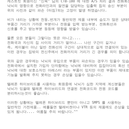
캐스트킷 회원이신 "신목" 님의 CTB-180 에 대한 A/S 처리 결과 전화회
낙뇌의 영향으로 전화라인과의 절연을 담당하는 입출력 칩의 송신 부분이 

위의 사진과 같이 파손 (터짐)되는 고장이 발생 하였습니다.

비가 내리는 상황에 천둥,번개가 동반되면 제품 내부에 습도가 많은 상태에
부품간 거리가 가까운 부분이나 전원을 입력 받는부분, 전화회선과 

신호를 주고 받는부분 등등에 영향을 받을수 있습니다.

물론 모든 분들이 그렇다는 뜻은 아니고....

전화국과 자신의 집 사이의 거리가 멀어나... 나선 구간이 길거나 

즉, 케이블이 아닌 일반 전화선의 구간이 상대적으로 길게 연결되어 있는 
이런 경우는 집밖의 전신주에서 전화까지의 거리가 긴 경우를 의미 합니다.
위와 같은 경우에는 낙뇌의 유입으로 부품이 파손되는 경우가 있을수 있습니
전화국에서 설치한 가입자 단자함에는 낙뇌에 대비하여 집집마다의 회선 연
낙뇌에 대한 보호소자인 아레스터 라는 부품이 있지만 이런 부품이 제대로

기능을 발휘해 주지 못하는 경우 손상을 입을수 있습니다.

텔레폰 하이브리드를 사용하는 회원중에 낙뇌가 심한 지역에 계신분들은

낙뇌가 있을때 텔레폰 하이브리드와 연결된 전화코드와 전원 코드를

분리하시는것이 좋습니다.

이러한 상황에는 텔레폰 하이브리드 뿐만이 아니고 SMPS 를 사용하는

일반적인 가전제품.. 예를들면 텔레비젼이나 VTR 등의 제품에도 손상을 입