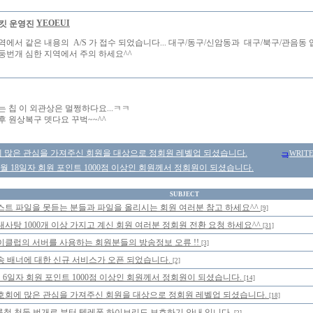
YEOEUI
역에서 같은 내용의 A/S 가 접수 되었습니다... 대구/동구/신암동과 대구/북구/관음동 
둥번개 심한 지역에서 주의 하세요^^
는 칩 이 외관상은 멀쩡하다요...ㅋㅋ
후 원상복구 뎃다요 꾸벅~~^^
 많은 관심을 가져주신 회원을 대상으로 정회원 레벨업 되셨습니다.
WRIT
 1월 18일자 회원 포인트 1000점 이상인 회원께서 정회원이 되셨습니다.
SUBJECT
스트 파일을 못듣는 분들과 파일을 올리시는 회원 여러분 참고 하세요^^
[9]
대사탕 1000개 이상 가지고 계신 회원 여러분 정회원 전환 요청 하세요^^
[31]
이클럽의 서버를 사용하는 회원분들의 방송정보 오류 !!
[3]
송 배너에 대한 신규 서비스가 오픈 되었습니다.
[2]
월 6일자 회원 포인트 1000점 이상인 회원께서 정회원이 되셨습니다.
[14]
호회에 많은 관심을 가져주신 회원을 대상으로 정회원 레벨업 되셨습니다.
[18]
름철 천둥,번개로 부터 텔레폰 하이브리드 보호하기 안내 입니다.