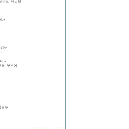
선으로 유입된

서

경우.



다.

결 부분에

을수
