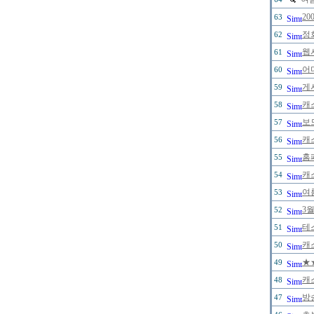
2
63
정
62
웹
61
어
60
게
59
캐
58
보
57
캐
56
홈
55
캐
54
여
53
3
52
테
51
캐
50
★
49
캐
48
방
47