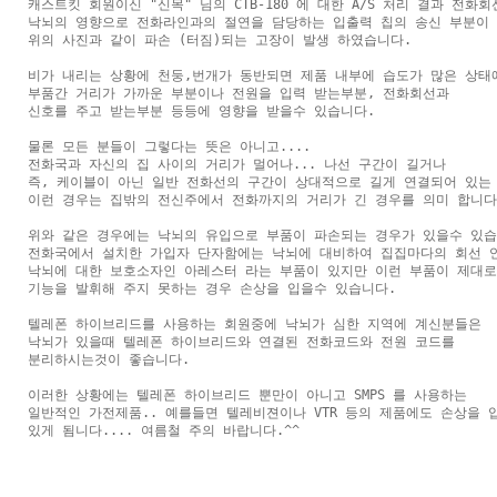
캐스트킷 회원이신 "신목" 님의 CTB-180 에 대한 A/S 처리 결과 전화회
낙뇌의 영향으로 전화라인과의 절연을 담당하는 입출력 칩의 송신 부분이 

위의 사진과 같이 파손 (터짐)되는 고장이 발생 하였습니다.

비가 내리는 상황에 천둥,번개가 동반되면 제품 내부에 습도가 많은 상태에
부품간 거리가 가까운 부분이나 전원을 입력 받는부분, 전화회선과 

신호를 주고 받는부분 등등에 영향을 받을수 있습니다.

물론 모든 분들이 그렇다는 뜻은 아니고....

전화국과 자신의 집 사이의 거리가 멀어나... 나선 구간이 길거나 

즉, 케이블이 아닌 일반 전화선의 구간이 상대적으로 길게 연결되어 있는 
이런 경우는 집밖의 전신주에서 전화까지의 거리가 긴 경우를 의미 합니다.
위와 같은 경우에는 낙뇌의 유입으로 부품이 파손되는 경우가 있을수 있습니
전화국에서 설치한 가입자 단자함에는 낙뇌에 대비하여 집집마다의 회선 연
낙뇌에 대한 보호소자인 아레스터 라는 부품이 있지만 이런 부품이 제대로

기능을 발휘해 주지 못하는 경우 손상을 입을수 있습니다.

텔레폰 하이브리드를 사용하는 회원중에 낙뇌가 심한 지역에 계신분들은

낙뇌가 있을때 텔레폰 하이브리드와 연결된 전화코드와 전원 코드를

분리하시는것이 좋습니다.

이러한 상황에는 텔레폰 하이브리드 뿐만이 아니고 SMPS 를 사용하는

일반적인 가전제품.. 예를들면 텔레비젼이나 VTR 등의 제품에도 손상을 입