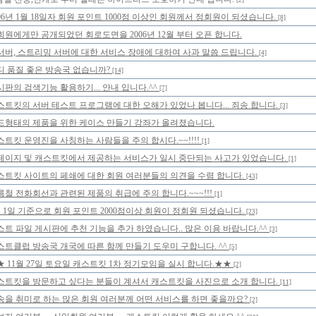
[2]
006년 1월 18일자 회원 포인트 1000점 이상인 회원께서 정회원이 되셨습니다.
[8]
회원에게만 공개되었던 회로도면을 2006년 12월 부터 오픈 합니다.
서버, 스트리밍 서버에 대한 서비스 장애에 대하여 사과 말씀 드립니다.
[4]
디 품질 좋은 방송국 없습니까?
[14]
시판의 검색기능 활용하기... 안내 입니다.^^
[7]
스트킷의 서버 테스트 프로그램에 대한 오해가 있었나 봅니다... 죄송 합니다.
[3]
드형태의 제품을 위한 케이스 만들기 강좌가 올려졌습니다.
스트킷 운영진을 사칭하는 사람들을 주의 합시다.~~!!!!
[1]
페이지 및 캐스트킷에서 제공하는 서비스가 일시 중단되는 사고가 있었습니다.
[1]
스트킷 사이트의 페쇄에 대한 회원 여러분들의 의견을 수렴 합니다.
[43]
름철 전화회선과 관련된 제품의 취급에 주의 합니다.~~~!!!
[1]
월 1일 기준으로 회원 포인트 2000점이상 회원이 정회원 되셨습니다.
[23]
스트 파일 게시판에 추천 기능을 추가 하였습니다.. 많은 이용 바랍니다.^^
[3]
스트클럽 방송국 개국에 따른 함께 만들기 도우미 구합니다. ^^
[5]
★ 11월 27일 토요일 캐스트킷 1차 정기모임을 실시 합니다.★★
[2]
스트킷을 방문하고 싶다는 분들이 계셔서 캐스트킷을 사진으로 소개 합니다.
[11]
송을 취미로 하는 많은 회원 여러분께 어떤 서비스를 하면 좋을까요?
[2]