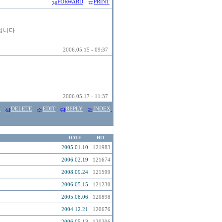
FORWARD
PRINT
입니다.
2006.05.15 - 09:37
2006.05.17 - 11:37
E
DELETE
EDIT
REPLY
INDEX
DATE
HIT
2005.01.10
121983
2006.02.19
121674
2008.09.24
121599
2006.05.15
121230
2005.08.06
120898
2004.12.21
120676
2006.05.13
120306