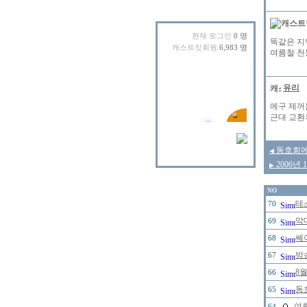
현재 로그인
0 명
똑같은 지
캐스트킷회원
6,983 명
여름철 천
유리
에구 제꺼
근대 교환
동호회에
◀
2006년
▶
NO
테
70
막
69
쎄
68
방
67
8
66
동
65
여
64