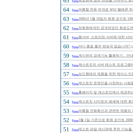
65
동호회에 많은 관심을 가져주신 회
64
여름철 천둥,번개로 부터 텔레폰 
63
2006년 1월 18일자 회원 포인트 
62
정회원에게만 공개되었던 회로도면을 
61
웹서버, 스트리밍 서버에 대한 서비
60
어디 품질 좋은 방송국 없습니까?
[1
59
게시판의 검색기능 활용하기... 안내
58
캐스트킷의 서버 테스트 프로그램에 
57
보드형태의 제품을 위한 케이스 만
56
캐스트킷 운영진을 사칭하는 사람들을 
55
홈페이지 및 캐스트킷에서 제공하는
54
캐스트킷 사이트의 페쇄에 대한 회
53
여름철 전화회선과 관련된 제품의 취급
52
3월 1일 기준으로 회원 포인트 20
51
테스트 파일 게시판에 추천 기능을 