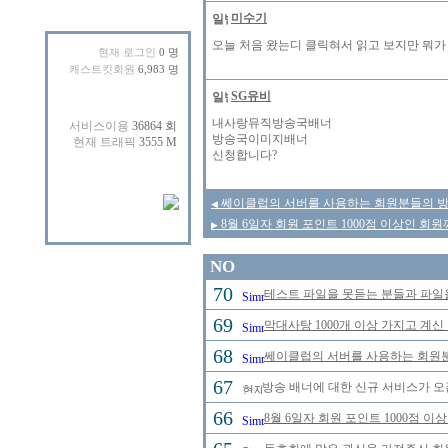
미수기
오늘 처음 왔는디 클릭혀서 읽고 보지만 뭐가
현재 로그인
0 명
캐스트킷회원
6,983 명
SG유비
내사랑뮤직방송국배너
방송국이미지배너
신청합니다?
쎄이클럽의 서버를 사용하는 회원분들의 방송
◀
8월 6일자 회원 포인트 1000점 이상인 회
▶
NO
70
테스트 파일을 못듣는 분들과 파일
69
막대사탕 1000개 이상 가지고 계신
68
쎄이클럽의 서버를 사용하는 회원분
67
방송 배너에 대한 신규 서비스가 오
66
8월 6일자 회원 포인트 1000점 