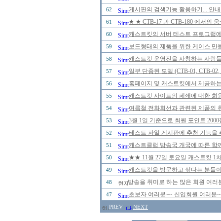
게시판의 검색기능 활용하기... 안내
62
★ ★ CTB-17 과 CTB-180 에
61
캐스트킷의 서버 테스트 프로그램에 
60
보드형태의 제품을 위한 케이스 만
59
캐스트킷 운영진을 사칭하는 사람들을 
58
일부 단종된 모델 (CTB-01, CTB-0
57
홈페이지 및 캐스트킷에서 제공하는
56
캐스트킷 사이트의 페쇄에 대한 회
55
여름철 전화회선과 관련된 제품의 취급
54
3월 1일 기준으로 회원 포인트 20
53
테스트 파일 게시판에 추천 기능을 추
52
캐스트클럽 방송국 개국에 따른 함께
51
★★ 11월 27일 토요일 캐스트킷 
50
캐스트킷을 방문하고 싶다는 분들이
49
방송을 취미로 하는 많은 회원 여러
48
초보자 여러분~~ 신입회원 여러분~
47
PREV
NEXT