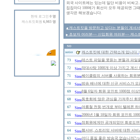
외국 사이트에는 있는데 일단 비용이 비싸고.
집집마다 100메가 회선이 모두 제공되면 그
생각은 해보겠습니다.
현재 로그인
0 명
캐스트킷회원
6,983 명
캐스트킷을 방문하고 싶다는 분들이 계셔서
◀
초보자 여러분~~ 신입회원 여러분~~ 캐스트
▶
NO
캐스트킷에 대한 간략소개 입니다.
notice
[
테스트 파일을 못듣는 분들과 파일을
73
막대사탕 1000개 이상 가지고 계신
72
쎄이클럽의 서버를 사용하는 회원분들
71
방송 배너에 대한 신규 서비스가 오
70
8월 6일자 회원 포인트 1000점 
69
동호회에 많은 관심을 가져주신 회
68
여름철 천둥,번개로 부터 텔레폰 하
67
2006년 1월 18일자 회원 포인트 
66
정회원에게만 공개되었던 회로도면을 2
65
웹서버, 스트리밍 서버에 대한 서비
64
어디 품질 좋은 방송국 없습니까?
63
[1