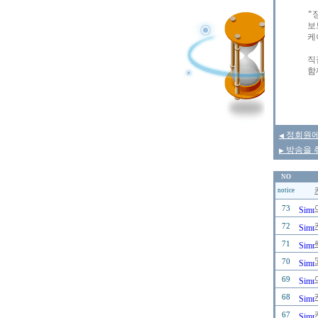
"
보
케
직
함
정회원에게
◀
방송을 
▶
NO
notice
73
72
71
70
69
68
67