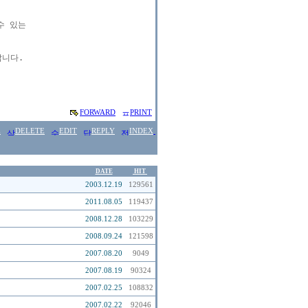
 있는

니다.

FORWARD
PRINT
E
DELETE
EDIT
REPLY
INDEX
DATE
HIT
2003.12.19
129561
2011.08.05
119437
2008.12.28
103229
2008.09.24
121598
2007.08.20
9049
2007.08.19
90324
2007.02.25
108832
2007.02.22
92046