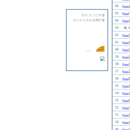
66
65
현재 로그인
0 명
캐스트킷회원
6,983 명
64
63
62
61
60
59
58
57
56
55
54
53
52
51
50
49