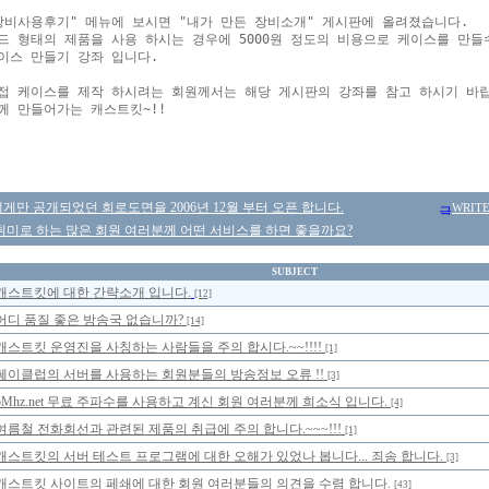
장비사용후기" 메뉴에 보시면 "내가 만든 장비소개" 게시판에 올려졌습니다.

드 형태의 제품을 사용 하시는 경우에 5000원 정도의 비용으로 케이스를 만들수
이스 만들기 강좌 입니다.

접 케이스를 제작 하시려는 회원께서는 해당 게시판의 강좌를 참고 하시기 바랍
께 만들어가는 캐스트킷~!!

만 공개되었던 회로도면을 2006년 12월 부터 오픈 합니다.
WRIT
취미로 하는 많은 회원 여러분께 어떤 서비스를 하면 좋을까요?
SUBJECT
캐스트킷에 대한 간략소개 입니다.
[12]
어디 품질 좋은 방송국 없습니까?
[14]
캐스트킷 운영진을 사칭하는 사람들을 주의 합시다.~~!!!!
[1]
쎄이클럽의 서버를 사용하는 회원분들의 방송정보 오류 !!
[3]
5Mhz.net 무료 주파수를 사용하고 계신 회원 여러분께 희소식 입니다.
[4]
여름철 전화회선과 관련된 제품의 취급에 주의 합니다.~~~!!!
[1]
캐스트킷의 서버 테스트 프로그램에 대한 오해가 있었나 봅니다... 죄송 합니다.
[3]
캐스트킷 사이트의 페쇄에 대한 회원 여러분들의 의견을 수렴 합니다.
[43]