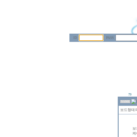
ID
PASS
73
NAME
보드형태의
보
케