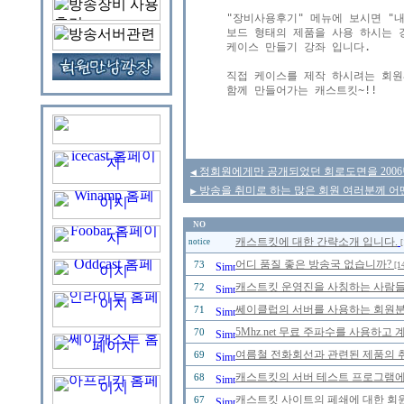
"장비사용후기" 메뉴에 보시면 "내
보드 형태의 제품을 사용 하시는 경
케이스 만들기 강좌 입니다.

직접 케이스를 제작 하시려는 회원
함께 만들어가는 캐스트킷~!!

정회원에게만 공개되었던 회로도면을 2006년
◀
방송을 취미로 하는 많은 회원 여러분께 어
▶
NO
캐스트킷에 대한 간략소개 입니다.
notice
[
어디 품질 좋은 방송국 없습니까?
73
[1
캐스트킷 운영진을 사칭하는 사람들을 
72
쎄이클럽의 서버를 사용하는 회원분들
71
5Mhz.net 무료 주파수를 사용하고
70
여름철 전화회선과 관련된 제품의 취급
69
캐스트킷의 서버 테스트 프로그램에 
68
캐스트킷 사이트의 페쇄에 대한 회
67