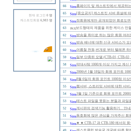
홈페이지 및 캐스트킷에서 제공하는
66
[중요공지] 캐스트킷 서버 증설에 
65
현재 로그인
0 명
정회원에게만 공개되었던 회로도면을 2
캐스트킷회원
6,983 명
64
보드형태의 제품을 위한 케이스 만
63
방송을 취미로 하는 많은 회원 여러
62
방송 배너에 대한 신규 서비스가 오
61
여름철 천둥,번개로 부터 텔레폰 하
60
일부 단종된 모델 (CTB-01, CTB-0
59
막대사탕 1000개 이상 가지고 계신
58
2006년 1월 18일자 회원 포인트 
57
8월 6일자 회원 포인트 1000점 
56
웹서버, 스트리밍 서버에 대한 서비
55
3월 1일 기준으로 회원 포인트 20
54
테스트 파일을 못듣는 분들과 파일을
53
게시판의 검색기능 활용하기... 안내
52
동호회에 많은 관심을 가져주신 회
51
★ ★ CTB-17 과 CTB-180 에
50
캐스트클럽 방송국 개국에 따른 함께
49