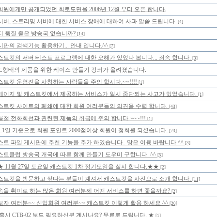
회원에게만 공개되었던 회로도면을 2006년 12월 부터 오픈 합니다.
서버, 스트리밍 서버에 대한 서비스 장애에 대하여 사과 말씀 드립니다.
[4]
디 품질 좋은 방송국 없습니까?
[14]
시판의 검색기능 활용하기... 안내 입니다.^^
[7]
스트킷의 서버 테스트 프로그램에 대한 오해가 있었나 봅니다... 죄송 합니다.
[3]
드형태의 제품을 위한 케이스 만들기 강좌가 올려졌습니다.
스트킷 운영진을 사칭하는 사람들을 주의 합시다.~~!!!!
[1]
페이지 및 캐스트킷에서 제공하는 서비스가 일시 중단되는 사고가 있었습니다.
[1]
스트킷 사이트의 페쇄에 대한 회원 여러분들의 의견을 수렴 합니다.
[43]
름철 전화회선과 관련된 제품의 취급에 주의 합니다.~~~!!!
[1]
월 1일 기준으로 회원 포인트 2000점이상 회원이 정회원 되셨습니다.
[23]
스트 파일 게시판에 추천 기능을 추가 하였습니다.. 많은 이용 바랍니다.^^
[3]
스트클럽 방송국 개국에 따른 함께 만들기 도우미 구합니다. ^^
[5]
★ 11월 27일 토요일 캐스트킷 1차 정기모임을 실시 합니다.★★
[2]
스트킷을 방문하고 싶다는 분들이 계셔서 캐스트킷을 사진으로 소개 합니다.
[11]
송을 취미로 하는 많은 회원 여러분께 어떤 서비스를 하면 좋을까요?
[2]
보자 여러분~~ 신입회원 여러분~~ 캐스트킷 이렇게 활용 하세요 ^^
[20]
 혹시 CTB-02 보드 필요하신분 계시나요? 무료로 드립니다. ★
[1]