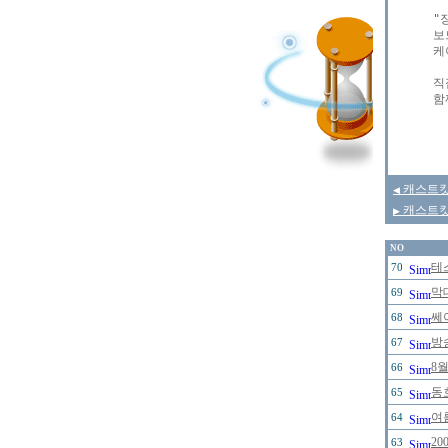
"
보
케
직
함
캐스트킷의
◀
캐스트킷 
▶
NO
테
70
막
69
쎄
68
방
67
8
66
동
65
여
64
2
63