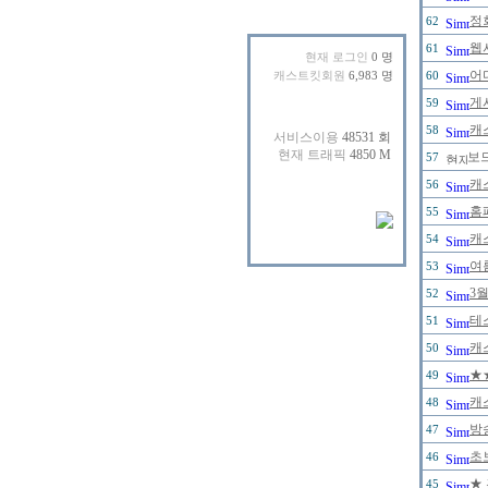
정
62
웹
61
현재 로그인
0 명
어
캐스트킷회원
6,983 명
60
게
59
캐
58
보
57
캐
56
홈
55
캐
54
여
53
3
52
테
51
캐
50
★
49
캐
48
방
47
초
46
★
45