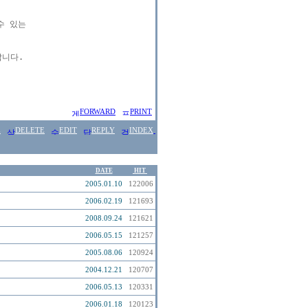
 있는

니다.

FORWARD
PRINT
E
DELETE
EDIT
REPLY
INDEX
DATE
HIT
2005.01.10
122006
2006.02.19
121693
2008.09.24
121621
2006.05.15
121257
2005.08.06
120924
2004.12.21
120707
2006.05.13
120331
2006.01.18
120123