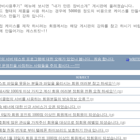
장비사용후기" 메뉴에 보시면 "내가 만든 장비소개" 게시판에 올려졌습니다.

드 형태의 제품을 사용 하시는 경우에 5000원 정도의 비용으로 케이스를 만들수
이스 만들기 강좌 입니다.

접 케이스를 제작 하시려는 회원께서는 해당 게시판의 강좌를 참고 하시기 바랍
께 만들어가는 캐스트킷~!!

 서버 테스트 프로그램에 대한 오해가 있었나 봅니다... 죄송 합니다.
WRIT
운영진을 사칭하는 사람들을 주의 합시다.~~!!!!
SUBJECT
스트 파일을 못듣는 분들과 파일을 올리시는 회원 여러분 참고 하세요^^
[9]
대사탕 1000개 이상 가지고 계신 회원 여러분 정회원 전환 요청 하세요^^
[31]
이클럽의 서버를 사용하는 회원분들의 방송정보 오류 !!
[3]
송 배너에 대한 신규 서비스가 오픈 되었습니다.
[2]
월 6일자 회원 포인트 1000점 이상인 회원께서 정회원이 되셨습니다.
[14]
호회에 많은 관심을 가져주신 회원을 대상으로 정회원 레벨업 되셨습니다.
[18]
름철 천둥,번개로 부터 텔레폰 하이브리드 보호하기 안내 입니다.
[2]
006년 1월 18일자 회원 포인트 1000점 이상인 회원께서 정회원이 되셨습니다.
[8]