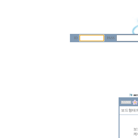
ID
PASS
70
NAME
보드형태의
보
케