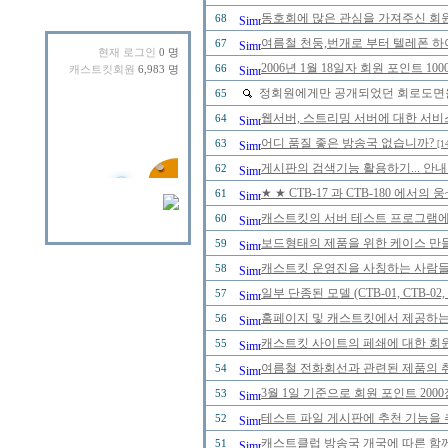
동호회에 많은 관심을 가져주신 회
68
여름철 천둥,번개로 부터 텔레폰 하
67
현재 로그인
0 명
2006년 1월 18일자 회원 포인트 
66
캐스트킷회원
6,983 명
정회원에게만 공개되었던 회로도면을 2
65
웹서버, 스트리밍 서버에 대한 서비
64
어디 품질 좋은 방송국 없습니까?
63
[1
게시판의 검색기능 활용하기... 안내
62
★ ★ CTB-17 과 CTB-180 에
61
캐스트킷의 서버 테스트 프로그램에 
60
보드형태의 제품을 위한 케이스 만
59
캐스트킷 운영진을 사칭하는 사람들을 
58
일부 단종된 모델 (CTB-01, CTB-0
57
홈페이지 및 캐스트킷에서 제공하는
56
캐스트킷 사이트의 페쇄에 대한 회
55
여름철 전화회선과 관련된 제품의 취급
54
3월 1일 기준으로 회원 포인트 20
53
테스트 파일 게시판에 추천 기능을 추
52
캐스트클럽 방송국 개국에 따른 함께
51