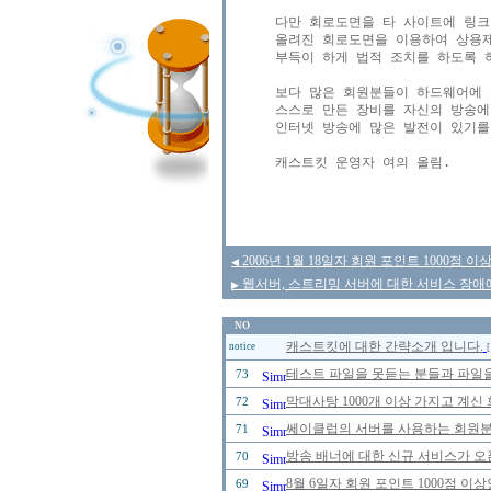
다만 회로도면을 타 사이트에 링크
올려진 회로도면을 이용하여 상용제
부득이 하게 법적 조치를 하도록 하
보다 많은 회원분들이 하드웨어에 
스스로 만든 장비를 자신의 방송에
인터넷 방송에 많은 발전이 있기를 
캐스트킷 운영자 여의 올림.

2006년 1월 18일자 회원 포인트 1000점
◀
웹서버, 스트리밍 서버에 대한 서비스 장애
▶
NO
캐스트킷에 대한 간략소개 입니다.
notice
[
테스트 파일을 못듣는 분들과 파일을
73
막대사탕 1000개 이상 가지고 계신
72
쎄이클럽의 서버를 사용하는 회원분들
71
방송 배너에 대한 신규 서비스가 오
70
8월 6일자 회원 포인트 1000점 
69