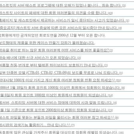
캐스트킷의 서버 테스트 프로그램에 대한 오해가 있었나 봅니다... 죄송 합니다.
[3]
캐스트킷 사이트의 페쇄에 대한 회원 여러분들의 의견을 수렴 합니다.
[43]
홈페이지 및 캐스트킷에서 제공하는 서비스가 일시 중단되는 사고가 있었습니다.
[1]
[중요공지] 캐스트킷 서버 증설에 따른 모든 서비스의 일시중단 안내 입니다.
[4]
정회원에게만 공개되었던 회로도면을 2006년 12월 부터 오픈 합니다.
보드형태의 제품을 위한 케이스 만들기 강좌가 올려졌습니다.
방송을 취미로 하는 많은 회원 여러분께 어떤 서비스를 하면 좋을까요?
[2]
방송 배너에 대한 신규 서비스가 오픈 되었습니다.
[2]
여름철 천둥,번개로 부터 텔레폰 하이브리드 보호하기 안내 입니다.
[2]
일부 단종된 모델 (CTB-01, CTB-02, CTB-09)의 보드를 무료로 나눠 드립니다.
[1]
막대사탕 1000개 이상 가지고 계신 회원 여러분 정회원 전환 요청 하세요^^
[31]
2006년 1월 18일자 회원 포인트 1000점 이상인 회원께서 정회원이 되셨습니다.
[8]
8월 6일자 회원 포인트 1000점 이상인 회원께서 정회원이 되셨습니다.
[14]
웹서버, 스트리밍 서버에 대한 서비스 장애에 대하여 사과 말씀 드립니다.
[4]
3월 1일 기준으로 회원 포인트 2000점이상 회원이 정회원 되셨습니다.
[23]
테스트 파일을 못듣는 분들과 파일을 올리시는 회원 여러분 참고 하세요^^
[9]
게시판의 검색기능 활용하기... 안내 입니다.^^
[7]
동호회에 많은 관심을 가져주신 회원을 대상으로 정회원 레벨업 되셨습니다.
[18]