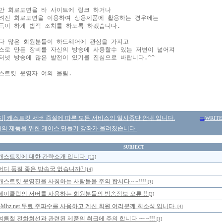
만 회로도면을 타 사이트에 링크 하거나

려진 회로도면을 이용하여 상용제품에 활용하는 경우에는

득이 하게 법적 조치를 하도록 하겠습니다.

다 많은 회원분들이 하드웨어에 관심을 가지고

스로 만든 장비를 자신의 방송에 사용할수 있는 저변이 넓어져

터넷 방송에 많은 발전이 있기를 진심으로 바랍니다.^^

스트킷 운영자 여의 올림.

] 캐스트킷 서버 증설에 따른 모든 서비스의 일시중단 안내 입니다.
WRIT
의 제품을 위한 케이스 만들기 강좌가 올려졌습니다.
SUBJECT
캐스트킷에 대한 간략소개 입니다.
[12]
어디 품질 좋은 방송국 없습니까?
[14]
캐스트킷 운영진을 사칭하는 사람들을 주의 합시다.~~!!!!
[1]
쎄이클럽의 서버를 사용하는 회원분들의 방송정보 오류 !!
[3]
5Mhz.net 무료 주파수를 사용하고 계신 회원 여러분께 희소식 입니다.
[4]
여름철 전화회선과 관련된 제품의 취급에 주의 합니다.~~~!!!
[1]