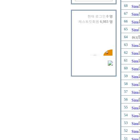
68
67
현재 로그인
0 명
66
캐스트킷회원
6,983 명
65
64
63
62
61
60
59
58
57
56
55
54
53
52
51