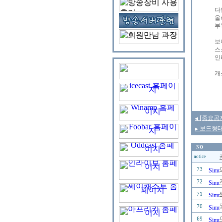
다
올
부
보
스
인
캐
[중요공지
◀
보드형태
▶
NO
notice
73
72
71
70
69