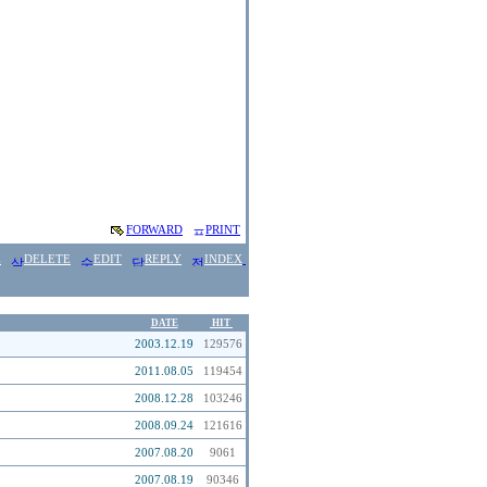
FORWARD
PRINT
E
DELETE
EDIT
REPLY
INDEX
DATE
HIT
2003.12.19
129576
2011.08.05
119454
2008.12.28
103246
2008.09.24
121616
2007.08.20
9061
2007.08.19
90346