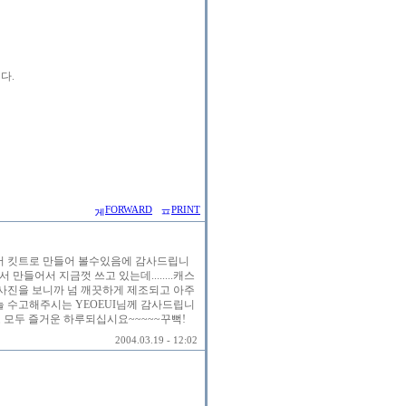
다.
FORWARD
PRINT
기서 킷트로 만들어 볼수있음에 감사드립니
 만들어서 지금껏 쓰고 있는데........캐스
은 사진을 보니까 넘 깨끗하게 제조되고 아주
....늘 수고해주시는 YEOEUI님께 감사드립니
분도 모두 즐거운 하루되십시요~~~~~꾸뻑!
2004.03.19 - 12:02