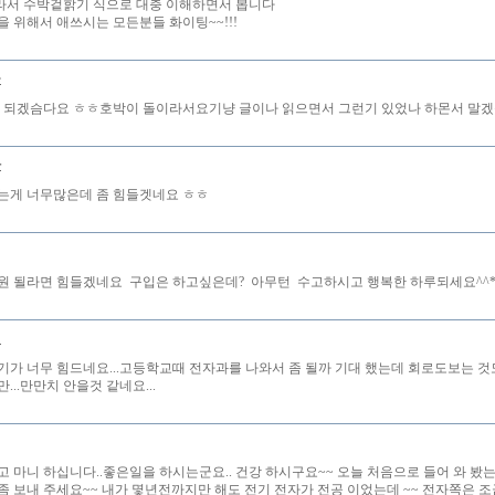
서 수박겉핡기 식으로 대충 이해하면서 봅니다
을 위해서 애쓰시는 모든분들 화이팅~~!!!
돌
안 되겠슴다요 ㅎㅎ호박이 돌이라서요기냥 글이나 읽으면서 그런기 있었나 하몬서 말
나
는게 너무많은데 좀 힘들겟네요 ㅎㅎ
원 될라면 힘들겠네요 구입은 하고싶은데? 아무턴 수고하시고 행복한 하루되세요^^
네
기가 너무 힘드네요...고등학교때 전자과를 나와서 좀 될까 기대 했는데 회로도보는 것
...만만치 안을것 같네요...
고 마니 하십니다..좋은일을 하시는군요.. 건강 하시구요~~ 오늘 처음으로 들어 와 봤는
좀 보내 주세요~~ 내가 몇년전까지만 해도 전기 전자가 전공 이었는데 ~~ 전자쪽은 