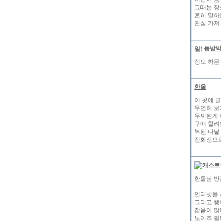
그때는 장
흔히 말하
관심 가져
동방
정모 하믄
한올
이 곳에 
우연히 보
우찌된게 
구매 할려
복된 나날 
전화선으로
한올님 반
인터넷을 
그리고 행
잡음이 많
노이즈 필