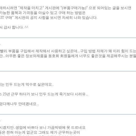
매하시려면 "제작을 마치고" 게시판에 "(부품구매가능)" 으로 되어있는 글을 보시면
가능한 품목과 가격등을 아실수 있고 구매 하는 방법은
KIT 구매" 게시판의 공지 사항을 보시면 자세히 나와 있습니다.
 감사 합니다. ^^
비
 빨리 부품을 구입해서 제작해서 사용하고 싶은데...구입 방법 자체가 왜 이리 힘이 드는
만...아무튼 좋은 정보와제품을 동호회 회원들에게 너무도 좋은것을 제공해주시는 분들
저는 인두 드는게 억수로 실은데요..
 25년 근무 하다가 보니 인두 드는게 죽기보다 시러유...
었다깨나두 안데겠네요...
니
시겠지만..생업에 바쁘다 보니 가끔씩밖에 못 드르네요
은 전혀 아는게 없군요 그래도 제가 근무하는곳이