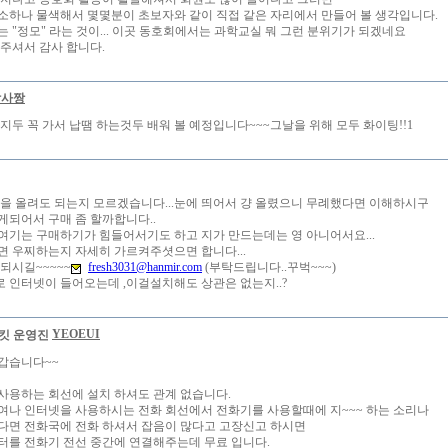
소하나 물색해서 몇몇분이 초보자와 같이 직접 같은 자리에서 만들어 볼 생각입니다.
는 "정모" 라는 것이... 이곳 동호회에서는 과학교실 뭐 그런 분위기가 되겠네요
 주셔서 감사 합니다.
박사짱
 지두 꼭 가서 납땜 하는것두 배워 볼 예정입니다~~~그날을 위해 모두 화이팅!!1
글을 올려도 되는지 모르겠습니다...눈에 띄어서 걍 올렸으니 무례했다면 이해하시구
게되어서 구매 좀 할까합니다..
여기는 구매하기가 힘들어서기도 하고 지가 만드는데는 영 아니어서요...
면 우찌하는지 자세히 가르켜주셧으면 합니다...
되시길~~~~~
fresh3031@hanmir.com
(부탁드립니다..꾸벅~~~)
 인터넷이 들어오는데 ,이걸설치해도 상관은 없는지..?
YEOEUI
갑습니다~~
사용하는 회선에 설치 하셔도 관계 없습니다.
여나 인터넷을 사용하시는 전화 회선에서 전화기를 사용할때에 지~~~ 하는 소리나
다면 전화국에 전화 하셔서 잡음이 많다고 고장신고 하시면
터를 전화기 전선 중간에 연결해주는데 무료 입니다.