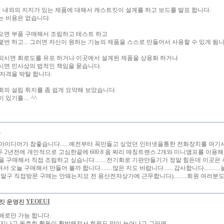
명 내외의 지지가 있는 제품에 대해서 캐스트킷이 설계를 하고 보드를 발표 합니다.
는 비용은 없습니다.
오면 부품 구매해서 조립하고 테스트 하고
몇번 하고... 그러면 자신이 원하는 기능의 제품을 스스로 만들어서 사용할 수 있게 됨니
되시면 회로도를 유포 하거나 이곳에서 설계된 제품을 상용화 하거나
시면 민사상의 법적인 책임을 묻습니다.
 자격을 박탈 합니다.
회의 설립 취지를 좀 쉽게 요약해 보았습니다.
있기를.... ^^
기
아이디어가 참좋습니다......예전부터 꼭만들고 싶었던 인터넷을통한 전화장치를 여
...저두 2년전에 개인적으로 고심한끝에 600:8 옴 짜리 매칭트랜스 2개와 미니앰프를 이용해서
을 구매해서 직접 조립하고 싶습니다........전기회로 기판만들기가 정말 힘든데 이곳
 오늘 구매해서 만들어 볼까 합니다........많은 지도 바랍니다.......감사합니다.......
(택배말구 직접방문 구매는 안돼는지요 전 용산전자상가에 근무합니다).........회원 여러
YEOEUI
배로만 가능 합니다.
 지나고 동호회 활동이 활발해져서 회원도 많이 늘어나고 그러면