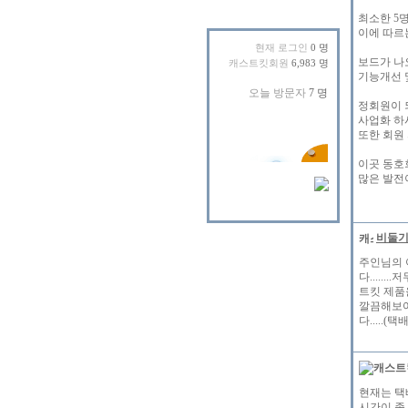
최소한 5
이에 따르
현재 로그인
0 명
보드가 나
캐스트킷회원
6,983 명
기능개선 
정회원이 
사업화 하
또한 회원
이곳 동호
많은 발전이 
비둘
주인님의 
다.....
트킷 제품
깔끔해보여서
다.....
현재는 택
시간이 좀