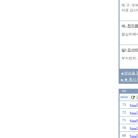
에 구..
자료 감사
천지
열심히해서
오서
부지런히 
방송을 
◀
★ 혹시 
▶
NO
notice
73
72
71
70
69