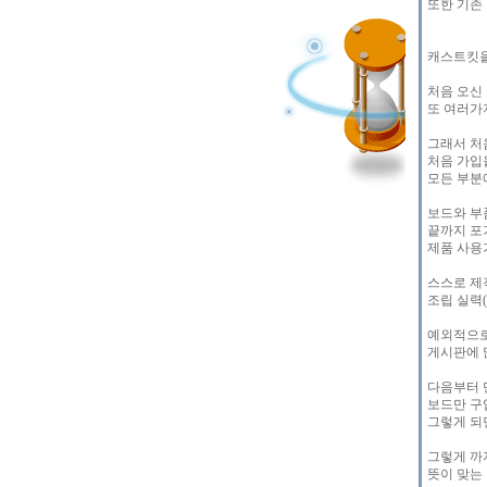
또한 기존
캐스트킷을
처음 오신
또 여러가
그래서 처
처음 가입
모든 부분
보드와 부
끝까지 포
제품 사용
스스로 제
조립 실력
예외적으로
게시판에 
다음부터 
보드만 구
그렇게 되
그렇게 까
뜻이 맞는