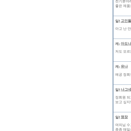
전기분야라
좋은 제품
고인
아고 난 
아도
저도 모르
유나
에공 정회
나그
정회원 되
보고 싶지만
명장
여의님 수
종종 매일