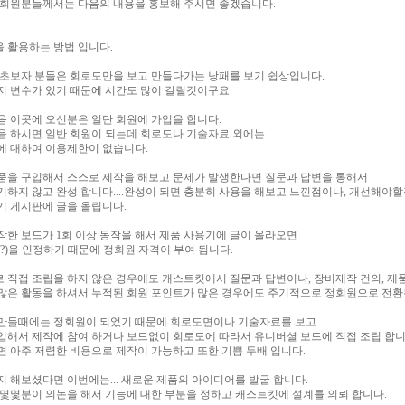
 회원분들께서는 다음의 내용을 홍보해 주시면 좋겠습니다.
 활용하는 방법 입니다.
 초보자 분들은 회로도만을 보고 만들다가는 낭패를 보기 쉽상입니다.
지 변수가 있기 때문에 시간도 많이 걸릴것이구요
음 이곳에 오신분은 일단 회원에 가입을 합니다.
을 하시면 일반 회원이 되는데 회로도나 기술자료 외에는
에 대하여 이용제한이 없습니다.
품을 구입해서 스스로 제작을 해보고 문제가 발생한다면 질문과 답변을 통해서
기하지 않고 완성 합니다....완성이 되면 충분히 사용을 해보고 느낀점이나, 개선해야할
기 게시판에 글을 올립니다.
작한 보드가 1회 이상 동작을 해서 제품 사용기에 글이 올라오면
(?)을 인정하기 때문에 정회원 자격이 부여 됨니다.
 직접 조립을 하지 않은 경우에도 캐스트킷에서 질문과 답변이나, 장비제작 건의, 제
많은 활동을 하셔서 누적된 회원 포인트가 많은 경우에도 주기적으로 정회원으로 전환
만들때에는 정회원이 되었기 때문에 회로도면이나 기술자료를 보고
입해서 제작에 참여 하거나 보드없이 회로도에 따라서 유니버셜 보드에 직접 조립 합니
면 아주 저렴한 비용으로 제작이 가능하고 또한 기쁨 두배 입니다.
지 해보셨다면 이번에는... 새로운 제품의 아이디어를 발굴 합니다.
 몇몇분이 의논을 해서 기능에 대한 부분을 정하고 캐스트킷에 설계를 의뢰 합니다.