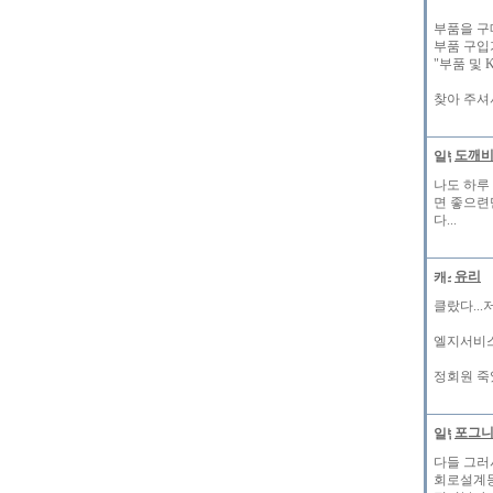
부품을 구
부품 구입
"부품 및 
찾아 주셔서
도깨
나도 하루
면 좋으련
다...
유리
클랐다...
엘지서비스
정회원 죽
포그
다들 그러
회로설계등