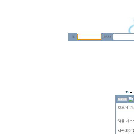
ID
PASS
73
NAME
초보자 여
처음 캐스
처음오신 