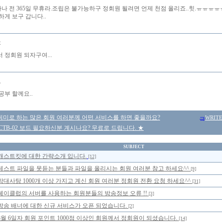
우짜나 전 365일 무휴라.조립은 불가능하구 정회원 될려면 언제 천점 올리죠..힛.ㅠㅠㅠ
하게 보구 갑니다..
몽
 정회원 되자구여...
비
공부 할께요..
취미로 하는 많은 회원 여러분께 어떤 서비스를 하면 좋을까요?
WRIT
CTB-02 보드 필요하신분 계시나요? 무료로 드립니다. ★
SUBJECT
캐스트킷에 대한 간략소개 입니다.
[12]
테스트 파일을 못듣는 분들과 파일을 올리시는 회원 여러분 참고 하세요^^
[9]
막대사탕 1000개 이상 가지고 계신 회원 여러분 정회원 전환 요청 하세요^^
[31]
쎄이클럽의 서버를 사용하는 회원분들의 방송정보 오류 !!
[3]
방송 배너에 대한 신규 서비스가 오픈 되었습니다.
[2]
8월 6일자 회원 포인트 1000점 이상인 회원께서 정회원이 되셨습니다.
[14]