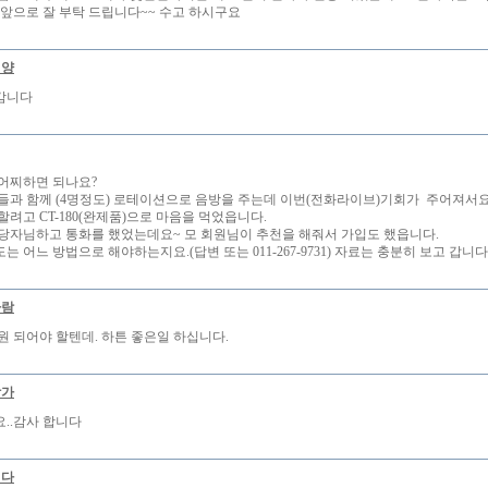
.앞으로 잘 부탁 드립니다~~ 수고 하시구요
태양
감니다
어찌하면 되나요?
들과 함께 (4명정도) 로테이션으로 음방을 주는데 이번(전화라이브)기회가 주어져서요
할려고 CT-180(완제품)으로 마음을 먹었읍니다.
당자님하고 통화를 했었는데요~ 모 회원님이 추천을 해줘서 가입도 했읍니다.
 어느 방법으로 해야하는지요.(답변 또는 011-267-9731) 자료는 충분히 보고 갑니다
사람
원 되어야 할텐데. 하튼 좋은일 하십니다.
창가
..감사 합니다
럽다