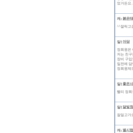
었거든요.
붉은
^^잘릭고
아담
정회원은 
저는 친구
장비 구입
일전에 담
정회원제도는
좋은
빨리 정회
달빛
잘일고가요
별시