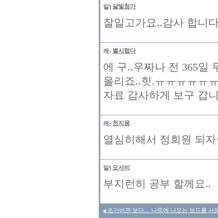
달빛창가
잘일고가요..감사 합니
별시럽다
에 구..우짜나 전 365
올리죠..힛.ㅠㅠㅠㅠㅠ
자료 감사하게 보구 갑니
천지몽
열심히해서 정회원 되자구
오서비
부지런히 공부 할께요..
초기버젼 보다.... 나중에 나오는 보드를 사용
◀