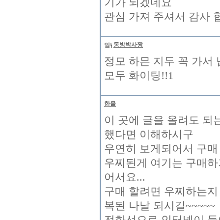
기가 되겠네요
관심 가져 주셔서 감사 
동방박사짱
정모 하믄 지두 꼭 가서
모두 화이팅!!1
한올
이 곳에 글을 올려도 되
했다면 이해하시구
우연히 보게되어서 구매 
우찌된게 여기는 구매하
어서요...
구매 할려면 우찌하는지 
복된 나날 되시길~~~~~
전화선으로 인터넷이 들어