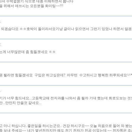
서 수박겉핡기 식으로 대충 이해하면서 봅니다
을 위해서 애쓰시는 모든분들 화이팅~~!!!
돌
안 되겠슴다요 ㅎㅎ호박이 돌이라서요기냥 글이나 읽으면서 그런기 있었나 하몬서 말
나
는게 너무많은데 좀 힘들겟네요 ㅎㅎ
원 될라면 힘들겠네요 구입은 하고싶은데? 아무턴 수고하시고 행복한 하루되세요^^
네
기가 너무 힘드네요...고등학교때 전자과를 나와서 좀 될까 기대 했는데 회로도보는 것
...만만치 안을것 같네요...
고 마니 하십니다..좋은일을 하시는군요.. 건강 하시구요~~ 오늘 처음으로 들어 와 봤는
좀 보내 주세요~~ 내가 몇년전까지만 해도 전기 전자가 전공 이었는데 ~~ 전자쪽은 