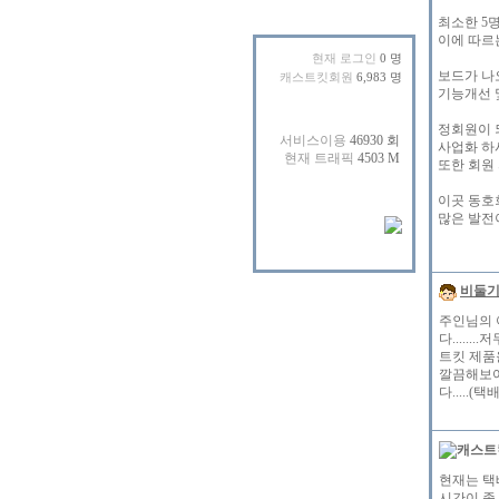
최소한 5
이에 따르
현재 로그인
0 명
보드가 나
캐스트킷회원
6,983 명
기능개선 
정회원이 
사업화 하
또한 회원
이곳 동호
많은 발전이 
비둘
주인님의 
다.....
트킷 제품
깔끔해보여서
다.....
현재는 택
시간이 좀