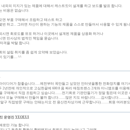
명 내외의 지지가 있는 제품에 대해서 캐스트킷이 설계를 하고 보드를 발표 합니다.
는 비용은 없습니다.
오면 부품 구매해서 조립하고 테스트 하고
몇번 하고... 그러면 자신이 원하는 기능의 제품을 스스로 만들어서 사용할 수 있게 됨니
되시면 회로도를 유포 하거나 이곳에서 설계된 제품을 상용화 하거나
시면 민사상의 법적인 책임을 묻습니다.
 자격을 박탈 합니다.
회의 설립 취지를 좀 쉽게 요약해 보았습니다.
있기를.... ^^
기
아이디어가 참좋습니다......예전부터 꼭만들고 싶었던 인터넷을통한 전화장치를 여
...저두 2년전에 개인적으로 고심한끝에 600:8 옴 짜리 매칭트랜스 2개와 미니앰프를 이용해서
을 구매해서 직접 조립하고 싶습니다........전기회로 기판만들기가 정말 힘든데 이곳
 오늘 구매해서 만들어 볼까 합니다........많은 지도 바랍니다.......감사합니다.......
(택배말구 직접방문 구매는 안돼는지요 전 용산전자상가에 근무합니다).........회원 여러
YEOEUI
배로만 가능 합니다.
 지나고 동호회 활동이 활발해져서 회원도 많이 늘어나고 그러면