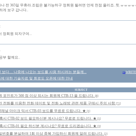
우짜나 전 365일 무휴라.조립은 불가능하구 정회원 될려면 언제 천점 올리죠..힛.ㅠㅠㅠ
하게 보구 갑니다..
몽
 정회원 되자구여...
비
공부 할께요..
보다.... 나중에 나오는 보드를 사용 하시려는 분들께...
WRIT
에 대한 기술자료 및 회로도 오픈에 대한 안내
SUBJECT
 포인트가 500 점 이상 되시는 회원께 CTB-13 을 드립니다.
[8]
반 전화를 이용한 전화 데이트 및 전화 노래방 관련 제품 구매시 주의 사항
[71]
 3채널 마이크 믹서 CTB-03 보드를 무료로 드립니다. ★
[1]
 혹시 CTB-02 보드 필요하신분 계시나요? 무료로 드립니다. ★
[1]
 혹시 CTB-01 필요 하신분 계시나요? 무료로 드리겠습니다. ★
[3]
밀번호를 분실하여 1회 이상 중복 가입하신 회원께 알려 드립니다.
[2]