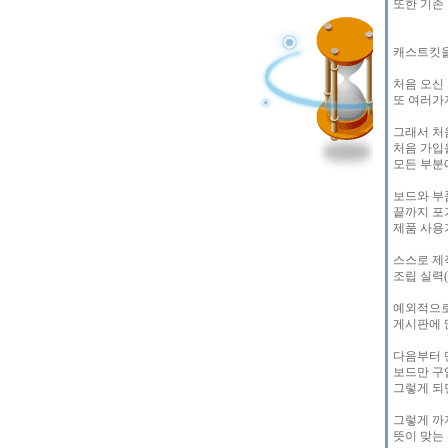
또한 기존
캐스트킷을
처음 오신
또 여러가
그래서 처
처음 가입
모든 부분
보드와 부
끝까지 포
제품 사용
스스로 제
조립 실력
예외적으로
게시판에 
다음부터 
보드만 구
그렇게 되
그렇게 까
뜻이 맞는