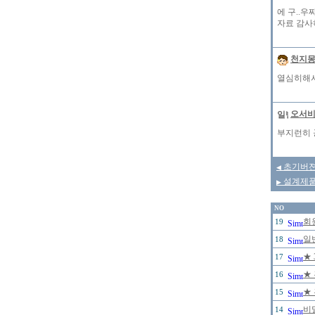
에 구..
자료 감사
천지
열심히해서
오서
부지런히 
초기버젼 
◀
설계제품
▶
NO
회원
19
일
18
★
17
★
16
★
15
비
14