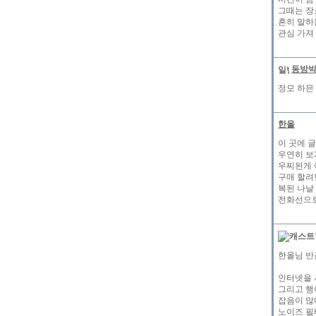
그때는 장
흔히 말하
관심 가져
동방
정모 하믄
한올
이 곳에 
우연히 보
우찌된게 
구매 할려
복된 나날 
전화선으로
한올님 반
인터넷을 
그리고 행
잡음이 많
노이즈 필