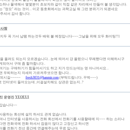
소하나 물색해서 몇몇분이 초보자와 같이 직접 같은 자리에서 만들어 볼 생각입니다.
는 "정모" 라는 것이... 이곳 동호회에서는 과학교실 뭐 그런 분위기가 되겠네요
 주셔서 감사 합니다.
박사짱
 지두 꼭 가서 납땜 하는것두 배워 볼 예정입니다~~~그날을 위해 모두 화이팅!!1
글을 올려도 되는지 모르겠습니다...눈에 띄어서 걍 올렸으니 무례했다면 이해하시구
게되어서 구매 좀 할까합니다..
여기는 구매하기가 힘들어서기도 하고 지가 만드는데는 영 아니어서요...
면 우찌하는지 자세히 가르켜주셧으면 합니다...
되시길~~~~~
fresh3031@hanmir.com
(부탁드립니다..꾸벅~~~)
 인터넷이 들어오는데 ,이걸설치해도 상관은 없는지..?
YEOEUI
갑습니다~~
사용하는 회선에 설치 하셔도 관계 없습니다.
여나 인터넷을 사용하시는 전화 회선에서 전화기를 사용할때에 지~~~ 하는 소리나
다면 전화국에 전화 하셔서 잡음이 많다고 고장신고 하시면
터를 전화기 전선 중간에 연결해주는데 무료 입니다.