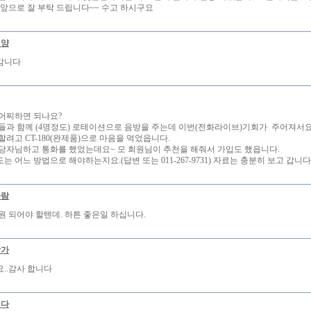
.앞으로 잘 부탁 드립니다~~ 수고 하시구요
태양
감니다
어찌하면 되나요?
들과 함께 (4명정도) 로테이션으로 음방을 주는데 이번(전화라이브)기회가 주어져서요
할려고 CT-180(완제품)으로 마음을 먹었읍니다.
당자님하고 통화를 했었는데요~ 모 회원님이 추천을 해줘서 가입도 했읍니다.
 어느 방법으로 해야하는지요.(답변 또는 011-267-9731) 자료는 충분히 보고 갑니다
사람
원 되어야 할텐데. 하튼 좋은일 하십니다.
창가
..감사 합니다
럽다