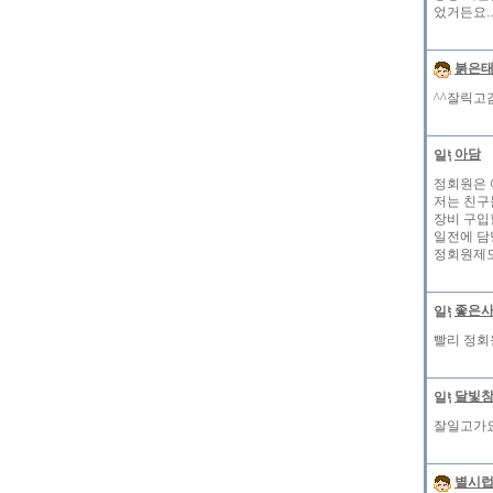
었거든요.
붉은
^^잘릭고
아담
정회원은 
저는 친구
장비 구입
일전에 담
정회원제도는
좋은
빨리 정회
달빛
잘일고가요
별시