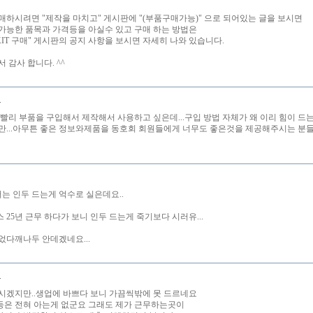
매하시려면 "제작을 마치고" 게시판에 "(부품구매가능)" 으로 되어있는 글을 보시면
가능한 품목과 가격등을 아실수 있고 구매 하는 방법은
KIT 구매" 게시판의 공지 사항을 보시면 자세히 나와 있습니다.
 감사 합니다. ^^
비
 빨리 부품을 구입해서 제작해서 사용하고 싶은데...구입 방법 자체가 왜 이리 힘이 드는
만...아무튼 좋은 정보와제품을 동호회 회원들에게 너무도 좋은것을 제공해주시는 분들
저는 인두 드는게 억수로 실은데요..
 25년 근무 하다가 보니 인두 드는게 죽기보다 시러유...
었다깨나두 안데겠네요...
니
시겠지만..생업에 바쁘다 보니 가끔씩밖에 못 드르네요
은 전혀 아는게 없군요 그래도 제가 근무하는곳이