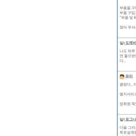
부품을 구
부품 구입
"부품 및 
찾아 주셔서
도깨
나도 하루
면 좋으련
다...
유리
클랐다...
엘지서비스
정회원 죽
포그
다들 그러
회로설계등