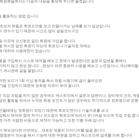
 회원분들께서는 다음의 내용을 홍보해 주시면 좋겠습니다.
 활용하는 방법 입니다.
 초보자 분들은 회로도만을 보고 만들다가는 낭패를 보기 쉽상입니다.
지 변수가 있기 때문에 시간도 많이 걸릴것이구요
음 이곳에 오신분은 일단 회원에 가입을 합니다.
을 하시면 일반 회원이 되는데 회로도나 기술자료 외에는
에 대하여 이용제한이 없습니다.
품을 구입해서 스스로 제작을 해보고 문제가 발생한다면 질문과 답변을 통해서
기하지 않고 완성 합니다....완성이 되면 충분히 사용을 해보고 느낀점이나, 개선해야할
기 게시판에 글을 올립니다.
작한 보드가 1회 이상 동작을 해서 제품 사용기에 글이 올라오면
(?)을 인정하기 때문에 정회원 자격이 부여 됨니다.
 직접 조립을 하지 않은 경우에도 캐스트킷에서 질문과 답변이나, 장비제작 건의, 제
많은 활동을 하셔서 누적된 회원 포인트가 많은 경우에도 주기적으로 정회원으로 전환
만들때에는 정회원이 되었기 때문에 회로도면이나 기술자료를 보고
입해서 제작에 참여 하거나 보드없이 회로도에 따라서 유니버셜 보드에 직접 조립 합니
면 아주 저렴한 비용으로 제작이 가능하고 또한 기쁨 두배 입니다.
지 해보셨다면 이번에는... 새로운 제품의 아이디어를 발굴 합니다.
 몇몇분이 의논을 해서 기능에 대한 부분을 정하고 캐스트킷에 설계를 의뢰 합니다.