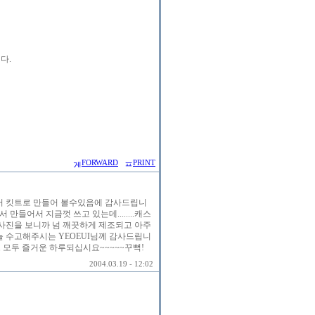
다.
FORWARD
PRINT
기서 킷트로 만들어 볼수있음에 감사드립니
 만들어서 지금껏 쓰고 있는데........캐스
은 사진을 보니까 넘 깨끗하게 제조되고 아주
....늘 수고해주시는 YEOEUI님께 감사드립니
분도 모두 즐거운 하루되십시요~~~~~꾸뻑!
2004.03.19 - 12:02