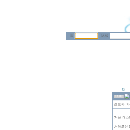
ID
PASS
73
NAME
초보자 여
처음 캐스
처음오신 