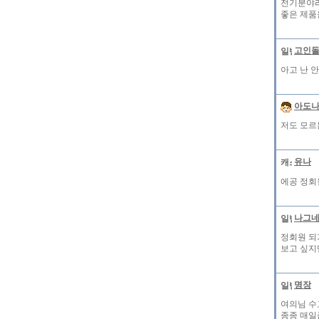
전기분야라
좋은 제품
고인
아고 난 
아도
저도 모르
유나
에공 정회
나그
정회원 되
보고 싶지만
명장
여의님 수
종종 매일