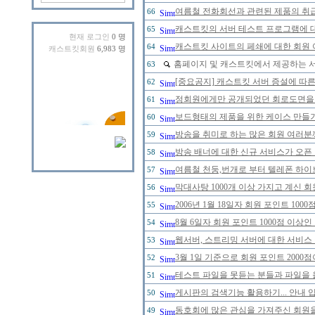
여름철 전화회선과 관련된 제품의 취급에
66
캐스트킷의 서버 테스트 프로그램에 대한
65
현재 로그인
0 명
캐스트킷 사이트의 페쇄에 대한 회원 
64
캐스트킷회원
6,983 명
홈페이지 및 캐스트킷에서 제공하는 
63
[중요공지] 캐스트킷 서버 증설에 따
62
정회원에게만 공개되었던 회로도면을 20
61
보드형태의 제품을 위한 케이스 만들
60
방송을 취미로 하는 많은 회원 여러분
59
방송 배너에 대한 신규 서비스가 오픈
58
여름철 천둥,번개로 부터 텔레폰 하이
57
막대사탕 1000개 이상 가지고 계신 
56
2006년 1월 18일자 회원 포인트 1
55
8월 6일자 회원 포인트 1000점 이
54
웹서버, 스트리밍 서버에 대한 서비스
53
3월 1일 기준으로 회원 포인트 200
52
테스트 파일을 못듣는 분들과 파일을 
51
게시판의 검색기능 활용하기... 안내 입
50
동호회에 많은 관심을 가져주신 회원
49