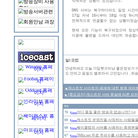
삭제되는 상황이 있었습니다.

DNS 서버는 복구하더라도 일정 시간
17일 저녁 10시부터 18일 아침 9시
전체적으로 연결할수 없는 상황이었습니
현재 모든 기능이 복구되었으며 정상적
이용에 불편을 드려서 대단히 죄송합니
수빈
안녕하세요 오늘 가입햇으비낟 좋은정보가 마
도 안되고 음질도 별로라서 고민입니다 ..죄송한
캐스트킷 사이트의 페쇄에 대한 회원 여러분
◀
[중요공지] 캐스트킷 서버 증설에 따른 모든
▶
NO
어디 품질 좋은 방송국 없습니까?
70
[14]
캐스트킷 운영진을 사칭하는 사람들을 주
69
쎄이클럽의 서버를 사용하는 회원분들의
68
5Mhz.net 무료 주파수를 사용하고 
67