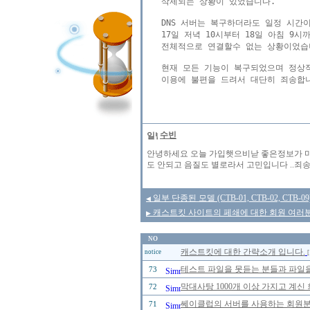
삭제되는 상황이 있었습니다.

DNS 서버는 복구하더라도 일정 시간
17일 저녁 10시부터 18일 아침 9시
전체적으로 연결할수 없는 상황이었습니
현재 모든 기능이 복구되었으며 정상적
이용에 불편을 드려서 대단히 죄송합니
수빈
안녕하세요 오늘 가입햇으비낟 좋은정보가 마
도 안되고 음질도 별로라서 고민입니다 ..죄송한
일부 단종된 모델 (CTB-01, CTB-02, CT
◀
캐스트킷 사이트의 페쇄에 대한 회원 여러분
▶
NO
캐스트킷에 대한 간략소개 입니다.
notice
[
테스트 파일을 못듣는 분들과 파일을
73
막대사탕 1000개 이상 가지고 계신
72
쎄이클럽의 서버를 사용하는 회원분들
71