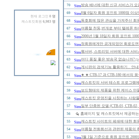
방송 배너에 대한 신규 서비스가 오
70
8월 6일자 회원 포인트 1000점 
69
현재 로그인
0 명
동호회에 많은 관심을 가져주신 회
68
캐스트킷회원
6,983 명
여름철 천둥,번개로 부터 텔레폰 하
67
2006년 1월 18일자 회원 포인트 
66
정회원에게만 공개되었던 회로도면을 2
65
웹서버, 스트리밍 서버에 대한 서비
64
어디 품질 좋은 방송국 없습니까?
63
[1
게시판의 검색기능 활용하기... 안내
62
★ ★ CTB-17 과 CTB-180 에
61
캐스트킷의 서버 테스트 프로그램에 
60
보드형태의 제품을 위한 케이스 만
59
캐스트킷 운영진을 사칭하는 사람들을 
58
일부 단종된 모델 (CTB-01, CTB-0
57
홈페이지 및 캐스트킷에서 제공하는
56
캐스트킷 사이트의 페쇄에 대한 회
55
여름철 전화회선과 관련된 제품의 취급
54
3월 1일 기준으로 회원 포인트 20
53