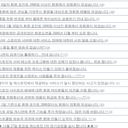
월 6일자 회원 포인트 1000점 이상인 회원께서 정회원이 되셨습니다.
[14]
호회에 많은 관심을 가져주신 회원을 대상으로 정회원 레벨업 되셨습니다.
[18]
름철 천둥,번개로 부터 텔레폰 하이브리드 보호하기 안내 입니다.
[2]
006년 1월 18일자 회원 포인트 1000점 이상인 회원께서 정회원이 되셨습니다.
[8]
회원에게만 공개되었던 회로도면을 2006년 12월 부터 오픈 합니다.
서버, 스트리밍 서버에 대한 서비스 장애에 대하여 사과 말씀 드립니다.
[4]
디 품질 좋은 방송국 없습니까?
[14]
시판의 검색기능 활용하기... 안내 입니다.^^
[7]
스트킷의 서버 테스트 프로그램에 대한 오해가 있었나 봅니다... 죄송 합니다.
[3]
드형태의 제품을 위한 케이스 만들기 강좌가 올려졌습니다.
스트킷 운영진을 사칭하는 사람들을 주의 합시다.~~!!!!
[1]
페이지 및 캐스트킷에서 제공하는 서비스가 일시 중단되는 사고가 있었습니다.
[1]
스트킷 사이트의 페쇄에 대한 회원 여러분들의 의견을 수렴 합니다.
[43]
름철 전화회선과 관련된 제품의 취급에 주의 합니다.~~~!!!
[1]
월 1일 기준으로 회원 포인트 2000점이상 회원이 정회원 되셨습니다.
[23]
스트 파일 게시판에 추천 기능을 추가 하였습니다.. 많은 이용 바랍니다.^^
[3]
스트클럽 방송국 개국에 따른 함께 만들기 도우미 구합니다. ^^
[5]
★ 11월 27일 토요일 캐스트킷 1차 정기모임을 실시 합니다.★★
[2]