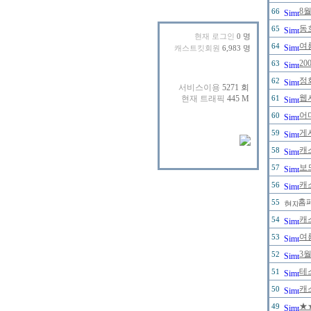
8
66
동
65
현재 로그인
0 명
여
64
캐스트킷회원
6,983 명
2
63
정
62
웹
61
어
60
게
59
캐
58
보
57
캐
56
홈
55
캐
54
여
53
3
52
테
51
캐
50
★
49