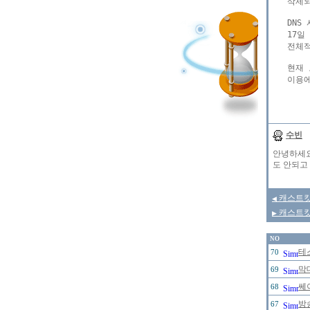
삭제되
DNS
17일
전체적
현재 
이용에
수빈
안녕하세요
도 안되고 
캐스트킷 
◀
캐스트킷
▶
NO
테
70
막
69
쎄
68
방
67