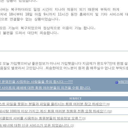
는 상황이 있었습니다.

 서버는 복구하더라도 일정 시간이 지나야 적용이 되기 때문에 부득이 하게

 저녁 10시부터 18일 아침 9시까지 11시간 동안 홈페이지 및 기타 서비스에 대
으로 연결할수 없는 상황이었습니다.

모든 기능이 복구되었으며 정상적으로 이용이 가능 합니다.

 불편을 드려서 대단히 죄송합니다.

 오늘 가입햇으비낟 좋은정보가 마나서 가입햇읍니다 지금제가 윈도우7인데 윈엠 설
음질도 별로라서 고민입니다 ..죄송한데요 어느분이 원격 좀 해주실수 없나요 부탁드립니다.
운영진을 사칭하는 사람들을 주의 합시다.~~!!!!
WRIT
 사이트의 페쇄에 대한 회원 여러분들의 의견을 수렴 합니다.
SUBJECT
스트 파일을 못듣는 분들과 파일을 올리시는 회원 여러분 참고 하세요^^
[9]
대사탕 1000개 이상 가지고 계신 회원 여러분 정회원 전환 요청 하세요^^
[31]
이클럽의 서버를 사용하는 회원분들의 방송정보 오류 !!
[3]
송 배너에 대한 신규 서비스가 오픈 되었습니다.
[2]