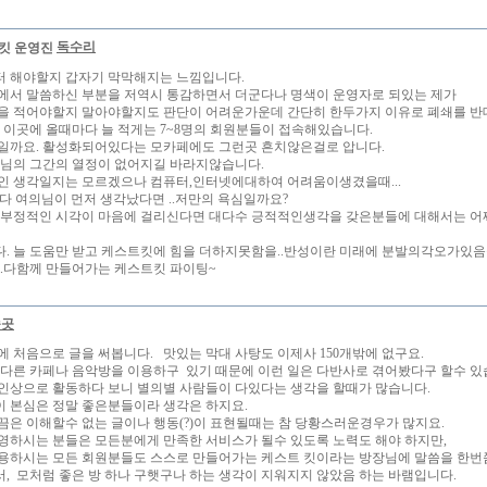
독수리
 해야할지 갑자기 막막해지는 느낌입니다.
에서 말씀하신 부분을 저역시 통감하면서 더군다나 명색이 운영자로 되있는 제가
을 적어야할지 말아야할지도 판단이 어려운가운데 간단히 한두가지 이유로 폐쇄를 반
일 이곳에 올때마다 늘 적게는 7~8명의 회원분들이 접속해있습니다.
일까요. 활성화되어있다는 모카페에도 그런곳 흔치않은걸로 압니다.
의님의 그간의 열정이 없어지길 바라지않습니다.
인 생각일지는 모르겠으나 컴퓨터,인터넷에대하여 어려움이생겼을때...
보다 여의님이 먼저 생각났다면 ..저만의 욕심일까요?
 부정적인 시각이 마음에 걸리신다면 대다수 긍적적인생각을 갖은분들에 대해서는 
. 늘 도움만 받고 케스트킷에 힘을 더하지못함을..반성이란 미래에 분발의각오가있
..다함께 만들어가는 케스트킷 파이팅~
송곳
에 처음으로 글을 써봅니다. 맛있는 막대 사탕도 이제사 150개밖에 없구요.
 다른 카페나 음악방을 이용하구 있기 때문에 이런 일은 다반사로 겪어봤다구 할수 있
인상으로 활동하다 보니 별의별 사람들이 다있다는 생각을 할때가 많습니다.
 본심은 정말 좋은분들이라 생각은 하지요.
끔은 이해할수 없는 글이나 행동(?)이 표현될때는 참 당황스러운경우가 많지요.
영하시는 분들은 모든분에게 만족한 서비스가 될수 있도록 노력도 해야 하지만,
용하시는 모든 회원분들도 스스로 만들어가는 케스트 킷이라는 방장님에 말씀을 한번
, 모처럼 좋은 방 하나 구햇구나 하는 생각이 지워지지 않았음 하는 바램입니다.