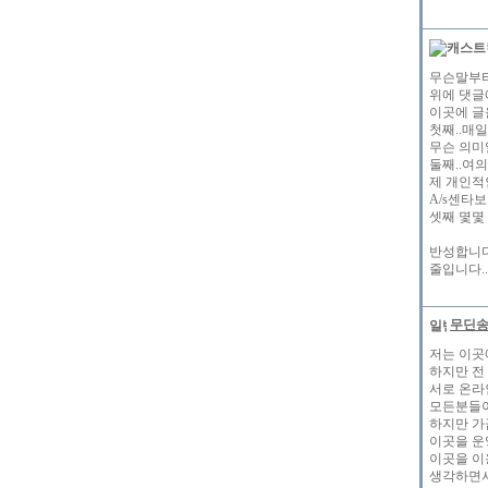
무슨말부터
위에 댓글
이곳에 글
첫째..매
무슨 의미
둘째..여
제 개인적
A/s센타
셋째 몇몇
반성합니다
줄입니다.
무딘
저는 이곳
하지만 전
서로 온라
모든분들이
하지만 가
이곳을 운
이곳을 이
생각하면서