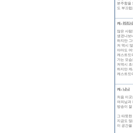
분주함을 
도 부끄럽
러리
많은 사람
생겼나보네
하지만 그
저 역시 
아마도 여
캐스트킷의
가는 모습
저역시 초
하지만 캐
캐스트킷이
나나
처음 이곳
여의님과 
방송이 잘
그 따뜻한
지금도 많
이 공간을