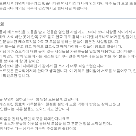
보면서 어깨넘어 배우려고 했습니다만 멱시 머리가 나빠 안되지만 자주 들려 보고 또 
운입니다.여의님 더욱더 건강하시고 힘내시길 바랍니다..
사랑
들이 캐스트킷을 도움을 받고 있음은 엄연한 사실이고 그러다 보니 사람들 사이에서 
요. 사이버란 곳이 한쪽 귀로 듣고 한쪽 귀로 흘려보내기엔 너무나도 버거운 말들이 
런분들보단 캐스트킷을 아끼고 도움을 원하는 분들이 많은건 사실일겁니다.
많은 도움을 받고 있고 아직도 알고싶고 배워가야하는 것들이 참으로 많습니다.
의님이 캐스트킥에 대한 곱지 않는 시선들을 가진분들을 일일히 대응하고 그러다보니 
 이념인 "함께 만들어가는 캐스트 킷"이니 만큼 이제부터는 모든 회원여러분들과 여
을 보여줘야 할 것 같네요.
창기보다 많이 나태해진거 같아서 글 쓰기가 너무 죄송스럽습니다.
스트킷은 존속되어져야 한다고 생각합니다. 이 기회로 말미암아 서로를 보듬어주고, 한
 되었으면 합니다.
을 우연히 접하고 나서 참 많은 도움을 받았답니다.
캐스트킷 동호회 가족분들의 친절한 설명과 도움 덕뿐에 방송도 잘하고 있고
 안된다는 다른 분들도 도와드리고 있답니다.
 마음을 전해 받았던 이곳을 폐쇄한다니요!!!
은 초보자 분들이 이곳을 통해서 도움을 받고 훈훈한 정을 느끼실 텐데..
 폐쇄하신다는 생각은 거두어 주셨으면 좋겠어요