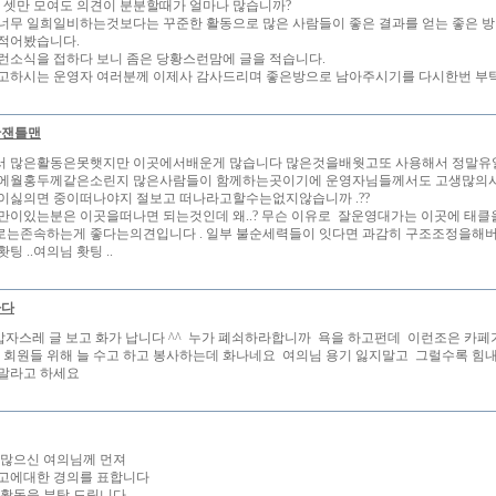
 셋만 모여도 의견이 분분할때가 얼마나 많습니까?
너무 일희일비하는것보다는 꾸준한 활동으로 많은 사람들이 좋은 결과를 얻는 좋은 방
적어봤습니다.
런소식을 접하다 보니 좀은 당황스런맘에 글을 적습니다.
고하시는 운영자 여러분께 이제사 감사드리며 좋은방으로 남아주시기를 다시한번 부
한잰틀맨
서 많은활동은못햇지만 이곳에서배운게 많습니다 많은것을배웟고또 사용해서 정말유
중에월홍두께같은소린지 많은사람들이 함께하는곳이기에 운영자님들께서도 고생많의시
이싫의면 중이떠나야지 절보고 떠나라고할수는없지않습니까 .??
만이있는분은 이곳을떠나면 되는것인데 왜..? 무슨 이유로 잘운영대가는 이곳에 태클
는존속하는게 좋다는의견입니다 . 일부 불순세력들이 잇다면 과감히 구조조정을해버
팅 ..여의님 홧팅 ..
바다
 갑자스레 글 보고 화가 납니다 ^^ 누가 폐쇠하라합니까 욕을 하고펀데 이런조은 카
 회원들 위해 늘 수고 하고 봉사하는데 화나네요 여의님 용기 잃지말고 그럴수록 힘
말라고 하세요
 많으신 여의님께 먼져
고에대한 경의를 표합니다
 활동을 부탁 드립니다