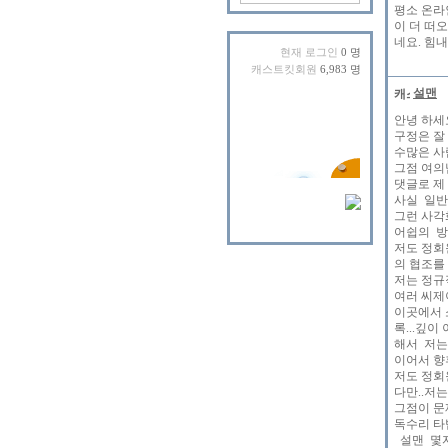
평소 온라
이 더 떠
네요. 힘
현재 로그인
0 명
캐스트킷회원
6,983 명
설맨
안녕 하세요
구정은 잘
수많은 사
그점 여의
댓글로 제
사실 일반
그런 사각
어쉽의 방
저도 정회
의 협조를
저는 정규
여러 씨제
이곳에서 
록...깊
해서 저는
이어서 향
저도 정회
다만..저
그점이 문
독수리 타
설맨 몇자 