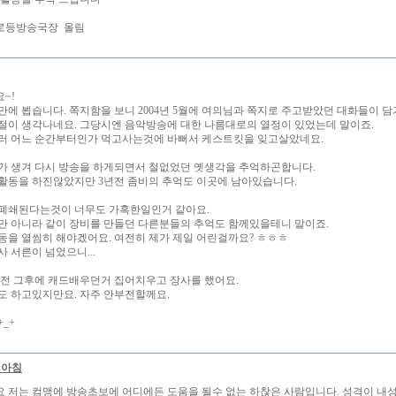
로등방송국장 올림
~!
만에 뵙습니다. 쪽지함을 보니 2004년 5월에 여의님과 쪽지로 주고받았던 대화들이 담
절이 생각나네요. 그당시엔 음악방송에 대한 나름대로의 열정이 있었는데 말이죠.
러 어느 순간부터인가 먹고사는것에 바뻐서 케스트킷을 잊고살았네요.
가 생겨 다시 방송을 하게되면서 철없었던 옛생각을 추억하곤합니다.
활동을 하진않았지만 3년전 좀비의 추억도 이곳에 남아있습니다.
폐쇄된다는것이 너무도 가혹한일인거 같아요.
만 아니라 같이 장비를 만들던 다른분들의 추억도 함께있을테니 말이죠.
동을 열씸히 해야겠어요. 여전히 제가 제일 어린걸까요? ㅎㅎㅎ
 서른이 넘었으니...
 전 그후에 캐드배우던거 집어치우고 장사를 했어요.
도 하고있지만요. 자주 안부전할께요.
_+
의아침
 저는 컴맹에 방송초보에 어디에든 도움을 될수 없는 하찮은 사람입니다. 성격이 