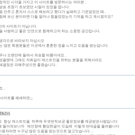
정적인 시각을 가지고 이 사이트를 방문하시는 여러분 ..
방송 초창기 초보였던 시절이 있었을 껍니다..
움 안주고 혼자서 스스로 해보려고 했다가 실패하고 기운없었던 때..
험해 보신 분이라면 다들 얼마나 힘들었었는지 기억을 하고 계시겠지요?
의 사이트가 아닙니다.
을 사랑하고 좋은 인연으로 함께하고자 하는 소중한 공간입니다.
생각으로 바라보지 마십시오
는 많은 회원분들은 이곳에서 훈훈한 정을 느끼고 도움을 받는답니다.
무나 오랜만에 들려서 죄송할 따름이네요...
셨을텐데 그래도 저희같이 캐스트킷을 위하는 분들을 위해서라도
쇄결정은 피해주셨으면 좋겠습니다..
키
...
사이트를 폐쇄하면;;;
KISS
요 항상 캐스트킷을 하루에 두셋번씩보궁 좋은정보를 제공받은사람입니다
 들어와보니까 메인창에 황당한글이 잇길레 이렇게 반대글을 올려봅니다
용자라면 누구낭 많은 도움을 받는것으로 알고잇습니다.....