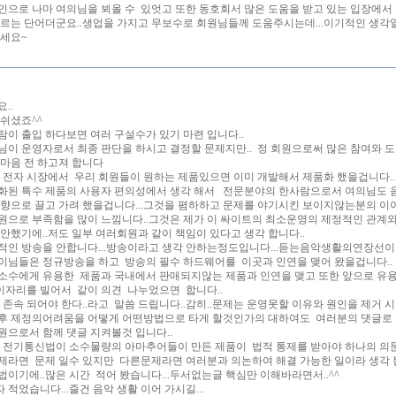
인으로 나마 여의님을 뵈올 수 있엇고 또한 동호회서 많은 도움을 받고 있는 입장에
오르는 단어더군요..생업을 가지고 무보수로 회원님들께 도움주시는데...이기적인 생각
내세요~
..
 쉬셨죠^^
람이 출입 하다보면 여러 구설수가 있기 마련 입니다..
님이 운영자로서 최종 판단을 하시고 결정할 문제지만.. 정 회원으로써 많은 참여와 
 마음 전 하고져 합니다
 전자 시장에서 우리 회원들이 원하는 제품있으면 이미 개발해서 제품화 했을겁니다..
화된 특수 제품의 사용자 편의성에서 생각 해서 전문분야의 한사람으로서 여의님도 
향으로 끌고 가려 했을겁니다...그것을 폄하하고 문제를 야기시킨 보이지않는분의 이
원으로 부족함을 많이 느낌니다..그것은 제가 이 싸이트의 최소운영의 제정적인 관계
 안했기에..저도 일부 여러회원과 같이 책임이 있다고 생각 합니다..
적인 방송을 안합니다...방송이라고 생각 안하는정도입니다...듣는음악생활의연장선
이님들은 정규방송을 하고 방송의 필수 하드웨어를 이곳과 인연을 맺어 왔을겁니다..
소수에게 유용한 제품과 국내에서 판매되지않는 제품과 인연을 맺고 또한 앞으로 유용
이 이자리를 빌어서 같이 의견 나누었으면 합니다..
 존속 되어야 한다..라고 말씀 드립니다..감히..문제는 운영못할 이유와 원인을 제거 시
후 제정의어려움을 어떻게 어떤방법으로 타게 할것인가의 대하여도 여러분의 댓글로 
원으로서 함께 댓글 지켜볼것 입니다..
는 전기통신법이 소수물량의 아마추어들이 만든 제품이 법적 통제를 받아야 하나의 의문
제라면 문제 일수 있지만 다른문제라면 여러분과 의논하여 해결 가능한 일이라 생각 됩
법이기에..많은 시간 적어 봤습니다...두서없는글 핵심만 이해바라면서..^^
적었습니다...즐건 음악 생활 이어 가시길...