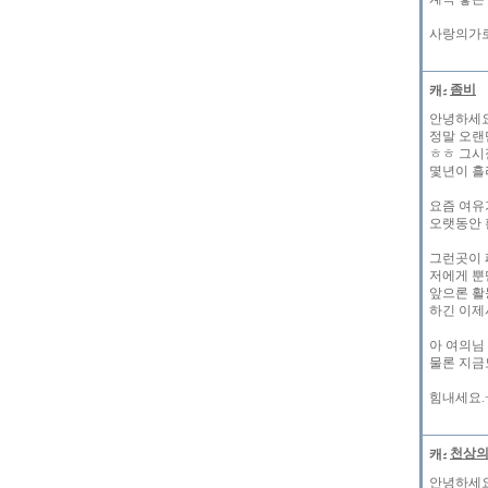
사랑의가
좀비
안녕하세요
정말 오랜
ㅎㅎ 그시
몇년이 흘
요즘 여유
오랫동안 
그런곳이 
저에게 뿐
앞으론 활
하긴 이제사
아 여의님
물론 지금
힘내세요.+
천상
안녕하세요