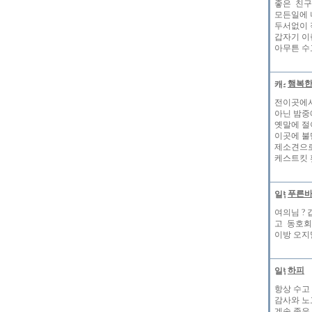
좋은 친구
모든일에 
두서없이 
갑자기 이
아무튼 수
행복
전이곳에
아닌 밤
옛말에 절
이곳에 불
제소견으로
케스트킷 홧
푸른
여의님 ?
고 동호회
이방 오지
하피
항상 수고
감사와 노
계속 좋은