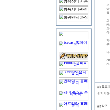
부
아
물
회
캐
회
아
회
부
의
2
캐
유토
네 제의견
살구