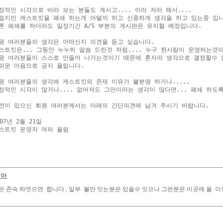
정적인 시각으로 바라 보는 분들도 계시고.... 이러 저러 해서....

쉽지만 캐스트킷을 폐쇄 하는게 어떨까 하고 신중하게 생각을 하고 있는중 입니
론 페쇄를 하더라도 일정기간 A/S 부분의 게시판은 유지할 예정입니다.

원 여러분들의 생각은 어떠신지 의견을 듣고 싶습니다.

스트킷은... 그동안 누누히 말씀 드린것 처럼.... 누구 한사람이 운영하는것이
원 여러분들이 스스로 만들어 나가는것이기 때문에 혼자의 생각으로 결정할수 없기
쉬운 마음으로 공지 올립니다.

원 여러분들의 생각에 캐스트킷의 존재 이유가 불분명 하거나.....

정적인 시각이 많거나.... 없어져도 그만이라는 생각이 많다면... 폐쇄 하도록
견이 있으신 회원 여러분께서는 아래의 간단의견에 남겨 주시기 바랍니다.

007년 2월 21일 

스트킷 운영자 여의 올림

피아
은 존속 하엿으면 합니다 , 일부 불만 잇는분은 있을수 잇으나 그런분은 이곳에 올 이