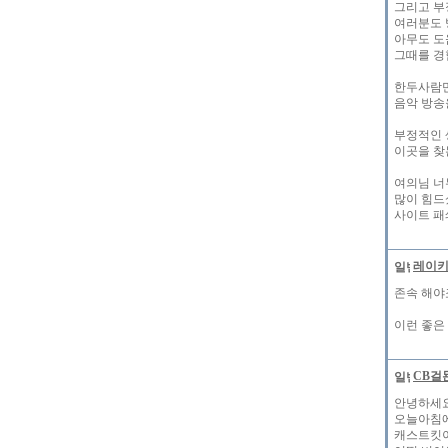
그리고 부
여러분도 
아무도 도
그때를 경
한두사람만
음악 방송
부정적인 
이곳을 찾
여의님 너
많이 힘드
사이트 패
레이
존속 해야죠
이런 좋은 
CB걸묜
안녕하세
오늘아침에
캐스트킷이