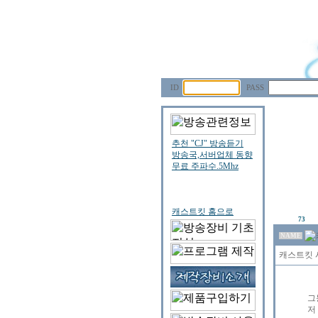
ID
PASS
73
NAME
캐스트킷 
그
저