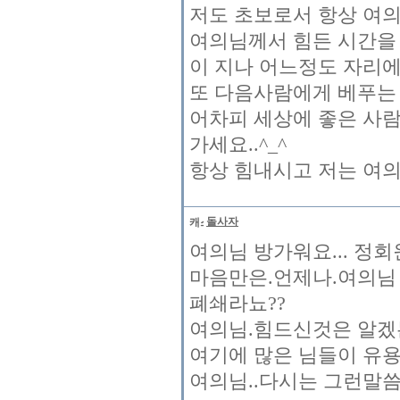
저도 초보로서 항상 여의
여의님께서 힘든 시간을
이 지나 어느정도 자리
또 다음사람에게 베푸는 
어차피 세상에 좋은 사람
가세요..^_^
항상 힘내시고 저는 여
돌사자
여의님 방가워요... 정
마음만은.언제나.여의님 
폐쇄라뇨??
여의님.힘드신것은 알겠
여기에 많은 님들이 유용
여의님..다시는 그런말씀