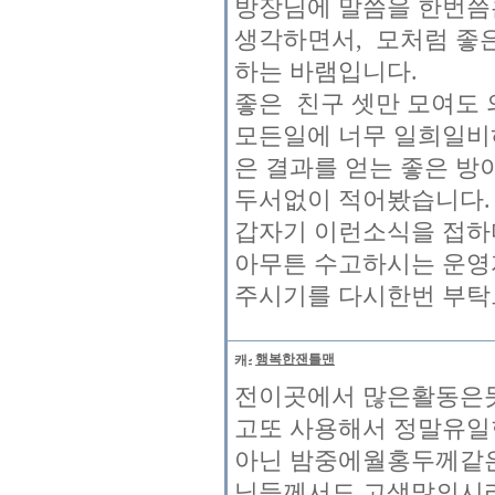
방장님에 말씀을 한번쯤
생각하면서, 모처럼 좋은
하는 바램입니다.
좋은 친구 셋만 모여도
모든일에 너무 일희일비
은 결과를 얻는 좋은 방
두서없이 적어봤습니다.
갑자기 이런소식을 접하
아무튼 수고하시는 운영
주시기를 다시한번 부탁
행복한잰틀맨
전이곳에서 많은활동은
고또 사용해서 정말유
아닌 밤중에월홍두께같
님들께서도 고생많의시리