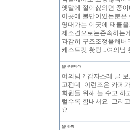
옛말에 절이싫의면 중이
이곳에 불만이있는분은 이
영대가는 이곳에 태클을
제소견으로는존속하는게 
과감히 구조조정을해버리
케스트킷 홧팅 ..여의님 홧
푸른바다
여의님 ? 갑자스레 글 
고펀데 이런조은 카페가
회원들 위해 늘 수고 
럴수록 힘내서요 그리고
요
하피