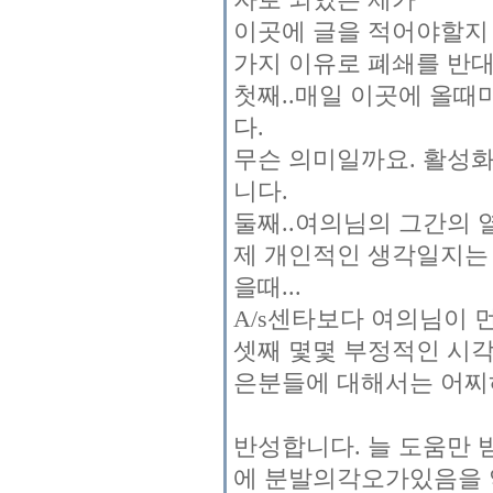
이곳에 글을 적어야할지
가지 이유로 폐쇄를 반
첫째..매일 이곳에 올때
다.
무슨 의미일까요. 활성
니다.
둘째..여의님의 그간의
제 개인적인 생각일지는
을때...
A/s센타보다 여의님이 
셋째 몇몇 부정적인 시
은분들에 대해서는 어찌
반성합니다. 늘 도움만 
에 분발의각오가있음을