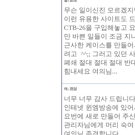
혼재
무슨 일이신진 모르겠지
이런 유용한 사이트도 드
CTB-26을 구입해놓고
만 바쁜 일들이 조금 
근사한 케이스를 만들어
려고 ^^;; 그러고 있던
폐쇄 절대 절대 절대 반
힘내세요 여의님...
꽈당
너무 너무 감사 드립니
인테넷 윈엠방송에 있어
요번에 새로 만들어 주
관리자님에게 머리 숙여
여의님 존경합니다