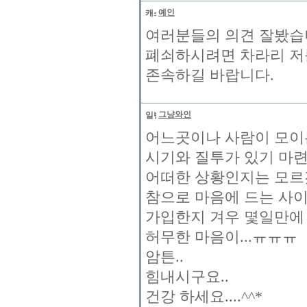
예인
여러분들의 의견 잘봤습니
폐쇠하시려면 차라리 저
존속하길 바랍니다.
그냥와인
어느곳이나 사람이 모이는
시기와 질투가 있기 마련
어떠한 상황인지는 모르
참으로 마음에 드는 사이
가입한지 겨우 몇일만에 
허무한 마음이...ㅠㅠㅠ
암튼..
힘내시구요..
건강 하세요....^^*