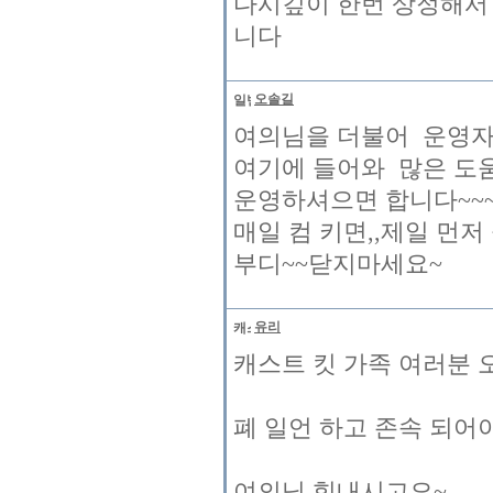
다시깊이 한번 상정해서
니다
오솔길
여의님을 더불어 운영자
여기에 들어와 많은 도
운영하셔으면 합니다~~~
매일 컴 키면,,제일 먼
부디~~닫지마세요~
유리
캐스트 킷 가족 여러분 
폐 일언 하고 존속 되어
여의님 힘내시고요~