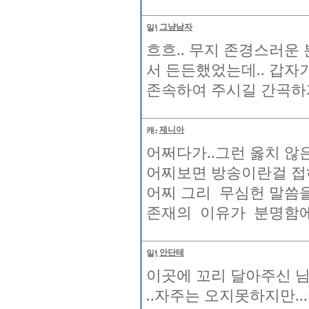
그냥남자
흐흐.. 무지 존경스러운
서 든든했었는데.. 갑자
존속하여 주시길 간곡하
제니아
어쩌다가..그런 옳치 않
어찌보면 방송이란걸 접하
어찌 그리 무심헌 말씀을..
존재의 이유가 분명함에
안단테
이곳에 꼬리 달아주신 
..자주는 오지못하지만..