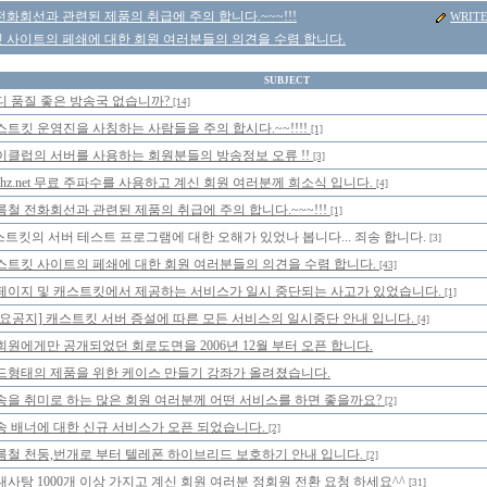
화회선과 관련된 제품의 취급에 주의 합니다.~~~!!!
WRIT
 사이트의 페쇄에 대한 회원 여러분들의 의견을 수렴 합니다.
SUBJECT
디 품질 좋은 방송국 없습니까?
[14]
스트킷 운영진을 사칭하는 사람들을 주의 합시다.~~!!!!
[1]
이클럽의 서버를 사용하는 회원분들의 방송정보 오류 !!
[3]
Mhz.net 무료 주파수를 사용하고 계신 회원 여러분께 희소식 입니다.
[4]
름철 전화회선과 관련된 제품의 취급에 주의 합니다.~~~!!!
[1]
트킷의 서버 테스트 프로그램에 대한 오해가 있었나 봅니다... 죄송 합니다.
[3]
스트킷 사이트의 페쇄에 대한 회원 여러분들의 의견을 수렴 합니다.
[43]
페이지 및 캐스트킷에서 제공하는 서비스가 일시 중단되는 사고가 있었습니다.
[1]
중요공지] 캐스트킷 서버 증설에 따른 모든 서비스의 일시중단 안내 입니다.
[4]
회원에게만 공개되었던 회로도면을 2006년 12월 부터 오픈 합니다.
드형태의 제품을 위한 케이스 만들기 강좌가 올려졌습니다.
송을 취미로 하는 많은 회원 여러분께 어떤 서비스를 하면 좋을까요?
[2]
송 배너에 대한 신규 서비스가 오픈 되었습니다.
[2]
름철 천둥,번개로 부터 텔레폰 하이브리드 보호하기 안내 입니다.
[2]
대사탕 1000개 이상 가지고 계신 회원 여러분 정회원 전환 요청 하세요^^
[31]