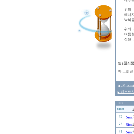
대부분
위와 
에너지
낙뇌등
위의 
여름철
전원 
천지
아 그랬던 
5Mhz.
◀
캐스트킷의
▶
NO
notice
73
72
71