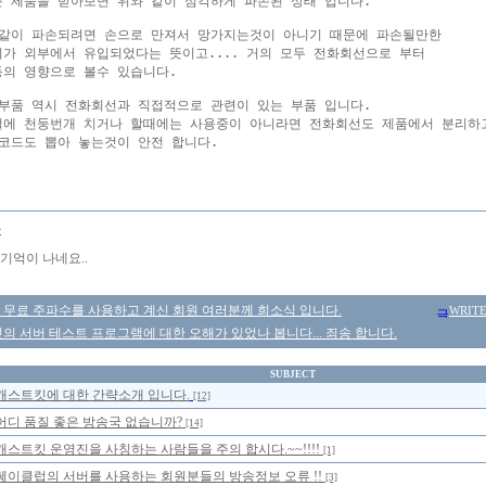
 제품을 받아보면 위와 같이 심각하게 파손된 상태 입니다.

같이 파손되려면 손으로 만져서 망가지는것이 아니기 때문에 파손될만한

가 외부에서 유입되었다는 뜻이고.... 거의 모두 전화회선으로 부터

의 영향으로 볼수 있습니다.

부품 역시 전화회선과 직접적으로 관련이 있는 부품 입니다.

에 천둥번개 치거나 할때에는 사용중이 아니라면 전화회선도 제품에서 분리하고
코드도 뽑아 놓는것이 안전 합니다.

몽
기억이 나네요..
net 무료 주파수를 사용하고 계신 회원 여러분께 희소식 입니다.
WRIT
 서버 테스트 프로그램에 대한 오해가 있었나 봅니다... 죄송 합니다.
SUBJECT
캐스트킷에 대한 간략소개 입니다.
[12]
어디 품질 좋은 방송국 없습니까?
[14]
캐스트킷 운영진을 사칭하는 사람들을 주의 합시다.~~!!!!
[1]
쎄이클럽의 서버를 사용하는 회원분들의 방송정보 오류 !!
[3]