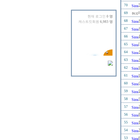
70
69
현재 로그인
0 명
68
캐스트킷회원
6,983 명
67
66
65
64
63
62
61
60
59
58
57
56
55
54
53