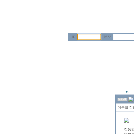
ID
PASS
73
NAME
여름철 전화
천둥번