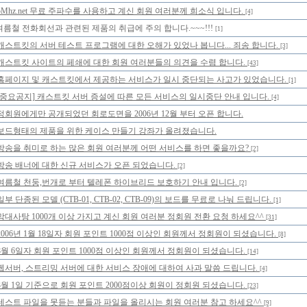
5Mhz.net 무료 주파수를 사용하고 계신 회원 여러분께 희소식 입니다.
[4]
여름철 전화회선과 관련된 제품의 취급에 주의 합니다.~~~!!!
[1]
캐스트킷의 서버 테스트 프로그램에 대한 오해가 있었나 봅니다... 죄송 합니다.
[3]
캐스트킷 사이트의 페쇄에 대한 회원 여러분들의 의견을 수렴 합니다.
[43]
홈페이지 및 캐스트킷에서 제공하는 서비스가 일시 중단되는 사고가 있었습니다.
[1]
[중요공지] 캐스트킷 서버 증설에 따른 모든 서비스의 일시중단 안내 입니다.
[4]
정회원에게만 공개되었던 회로도면을 2006년 12월 부터 오픈 합니다.
보드형태의 제품을 위한 케이스 만들기 강좌가 올려졌습니다.
방송을 취미로 하는 많은 회원 여러분께 어떤 서비스를 하면 좋을까요?
[2]
방송 배너에 대한 신규 서비스가 오픈 되었습니다.
[2]
여름철 천둥,번개로 부터 텔레폰 하이브리드 보호하기 안내 입니다.
[2]
일부 단종된 모델 (CTB-01, CTB-02, CTB-09)의 보드를 무료로 나눠 드립니다.
[1]
막대사탕 1000개 이상 가지고 계신 회원 여러분 정회원 전환 요청 하세요^^
[31]
2006년 1월 18일자 회원 포인트 1000점 이상인 회원께서 정회원이 되셨습니다.
[8]
8월 6일자 회원 포인트 1000점 이상인 회원께서 정회원이 되셨습니다.
[14]
웹서버, 스트리밍 서버에 대한 서비스 장애에 대하여 사과 말씀 드립니다.
[4]
3월 1일 기준으로 회원 포인트 2000점이상 회원이 정회원 되셨습니다.
[23]
테스트 파일을 못듣는 분들과 파일을 올리시는 회원 여러분 참고 하세요^^
[9]