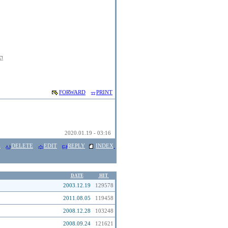


FORWARD
PRINT
2020.01.19 - 03:16
E
DELETE
EDIT
REPLY
INDEX
DATE
HIT
2003.12.19
129578
2011.08.05
119458
2008.12.28
103248
2008.09.24
121621