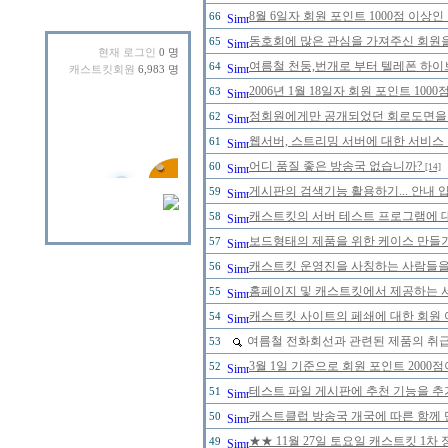
8월 6일자 회원 포인트 1000점 이
66
동호회에 많은 관심을 가져주신 회원
65
현재 로그인
0 명
여름철 천둥,번개로 부터 텔레폰 하이
64
캐스트킷회원
6,983 명
2006년 1월 18일자 회원 포인트 1
63
정회원에게만 공개되었던 회로도면을 20
62
웹서버, 스트리밍 서버에 대한 서비스
61
어디 품질 좋은 방송국 없습니까?
60
[14]
게시판의 검색기능 활용하기... 안내 입
59
캐스트킷의 서버 테스트 프로그램에 대한
58
보드형태의 제품을 위한 케이스 만들
57
캐스트킷 운영진을 사칭하는 사람들을 주
56
홈페이지 및 캐스트킷에서 제공하는 
55
캐스트킷 사이트의 페쇄에 대한 회원 
54
여름철 전화회선과 관련된 제품의 취급에
53
3월 1일 기준으로 회원 포인트 200
52
테스트 파일 게시판에 추천 기능을 추가
51
캐스트클럽 방송국 개국에 따른 함께 
50
★★ 11월 27일 토요일 캐스트킷 1
49