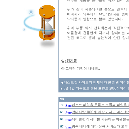
대부분 제품을 받아보면 위와 같이 심
위와 같이 파손되려면 손으로 만져서 
에너지가 외부에서 유입되었다는 뜻이고
낙뇌등의 영향으로 볼수 있습니다.

위의 부품 역시 전화회선과 직접적으로
여름철에 천둥번개 치거나 할때에는 
전원 코드도 뽑아 놓는것이 안전 합니다
천지몽
아 그랬던 기억이 나네요..
캐스트킷 사이트의 페쇄에 대한 회원 여러분
◀
3월 1일 기준으로 회원 포인트 2000점이상
▶
NO
테스트 파일을 못듣는 분들과 파일을 
70
막대사탕 1000개 이상 가지고 계신 
69
쎄이클럽의 서버를 사용하는 회원분들의
68
방송 배너에 대한 신규 서비스가 오픈
67