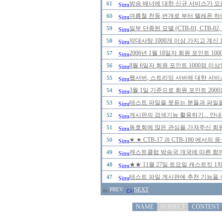
방송 배너에 대한 신규 서비스가 오
61
여름철 천둥,번개로 부터 텔레폰 하
60
일부 단종된 모델 (CTB-01, CTB-0
59
막대사탕 1000개 이상 가지고 계신
58
2006년 1월 18일자 회원 포인트 
57
8월 6일자 회원 포인트 1000점 
56
웹서버, 스트리밍 서버에 대한 서비
55
3월 1일 기준으로 회원 포인트 20
54
테스트 파일을 못듣는 분들과 파일을
53
게시판의 검색기능 활용하기... 안내
52
동호회에 많은 관심을 가져주신 회
51
★ ★ CTB-17 과 CTB-180 에
50
캐스트클럽 방송국 개국에 따른 함께
49
★★ 11월 27일 토요일 캐스트킷 
48
테스트 파일 게시판에 추천 기능을 추
47
PREV
NEXT