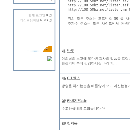
http://108.5Mhz.net/listen.asx

http://108.5Mhz.net/listen.asf

http://108.5Mhz.net/listen.
현재 로그인
0 명
위의 모든 주소는 포트번호 80 을 
캐스트킷회원
6,983 명
주파수 주소는 모든 사이트에서 완벽한
반토
여의님의 노고에 또한번 감사의 말씀을 드림
환절기에 부디 건강하시길 바라며.....
C J 렉스
방송을 하시는분을 애를많이 쓰고 계신는점에
카네기Music
수고하셨네요 고맙습니다 ^^
천지몽