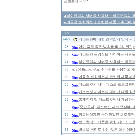
잘봤습니다 ^^*
쎄이클럽의 서버를 사용하는 회원분들의 방송
◀
여름철 전화회선과 관련된 제품의 취급에 주의 
▶
NO
캐스트킷에 대한 간략소개 입니다.
notice
[
어디 품질 좋은 방송국 없습니까?
73
[1
캐스트킷 운영진을 사칭하는 사람들을 
72
쎄이클럽의 서버를 사용하는 회원분들
71
5Mhz.net 무료 주파수를 사용하고
70
여름철 전화회선과 관련된 제품의 취급
69
캐스트킷의 서버 테스트 프로그램에 
68
캐스트킷 사이트의 페쇄에 대한 회
67
홈페이지 및 캐스트킷에서 제공하는
66
[중요공지] 캐스트킷 서버 증설에 
65
정회원에게만 공개되었던 회로도면을 2
64
보드형태의 제품을 위한 케이스 만
63
방송을 취미로 하는 많은 회원 여러
62