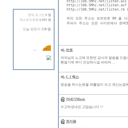
http://108.5Mhz.net/listen.asx

http://108.5Mhz.net/listen.asf

http://108.5Mhz.net/listen.
현재 로그인
0 명
위의 모든 주소는 포트번호 80 을 
캐스트킷회원
6,983 명
주파수 주소는 모든 사이트에서 완벽한
반토
여의님의 노고에 또한번 감사의 말씀을 드림
환절기에 부디 건강하시길 바라며.....
C J 렉스
방송을 하시는분을 애를많이 쓰고 계신는점에
카네기Music
수고하셨네요 고맙습니다 ^^
천지몽