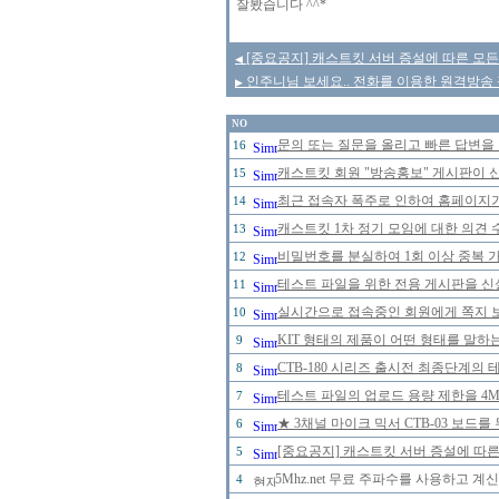
잘봤습니다 ^^*
[중요공지] 캐스트킷 서버 증설에 따른 모든
◀
인주니님 보세요.. 전화를 이용한 원격방송 장
▶
NO
문의 또는 질문을 올리고 빠른 답변을 
16
캐스트킷 회원 "방송홍보" 게시판이 
15
최근 접속자 폭주로 인하여 홈페이지
14
캐스트킷 1차 정기 모임에 대한 의견 
13
비밀번호를 분실하여 1회 이상 중복 
12
테스트 파일을 위한 전용 게시판을 신
11
실시간으로 접속중인 회원에게 쪽지 보
10
KIT 형태의 제품이 어떤 형태를 말
9
CTB-180 시리즈 출시전 최종단계의 
8
테스트 파일의 업로드 용량 제한을 4
7
★ 3채널 마이크 믹서 CTB-03 보드
6
[중요공지] 캐스트킷 서버 증설에 따
5
5Mhz.net 무료 주파수를 사용하고 
4