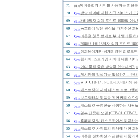
쎄이클럽의 서버를 사용하는 회원분들
71
방송 배너에 대한 신규 서비스가 오
70
8월 6일자 회원 포인트 1000점 
69
동호회에 많은 관심을 가져주신 회
68
여름철 천둥,번개로 부터 텔레폰 하
67
2006년 1월 18일자 회원 포인트 
66
정회원에게만 공개되었던 회로도면을 2
65
웹서버, 스트리밍 서버에 대한 서비
64
어디 품질 좋은 방송국 없습니까?
63
[1
게시판의 검색기능 활용하기... 안내
62
★ ★ CTB-17 과 CTB-180 에
61
캐스트킷의 서버 테스트 프로그램에 
60
보드형태의 제품을 위한 케이스 만
59
캐스트킷 운영진을 사칭하는 사람들을 
58
일부 단종된 모델 (CTB-01, CTB-0
57
홈페이지 및 캐스트킷에서 제공하는
56
캐스트킷 사이트의 페쇄에 대한 회
55
여름철 전화회선과 관련된 제품의 취급
54