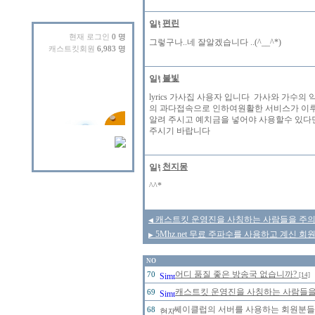
편린
현재 로그인
0 명
그렇구나..네 잘알겠습니다 ..(^__^*)
캐스트킷회원
6,983 명
불빛
lyrics 가사집 사용자 입니다 가사와 가
의 과다접속으로 인하여원활한 서비스가 이루
알려 주시고 예치금을 넣어야 사용할수 있다
주시기 바랍니다
천지몽
^^*
캐스트킷 운영진을 사칭하는 사람들을 주의 합시
◀
5Mhz.net 무료 주파수를 사용하고 계신 
▶
NO
어디 품질 좋은 방송국 없습니까?
70
[14]
캐스트킷 운영진을 사칭하는 사람들을 주
69
쎄이클럽의 서버를 사용하는 회원분들의
68