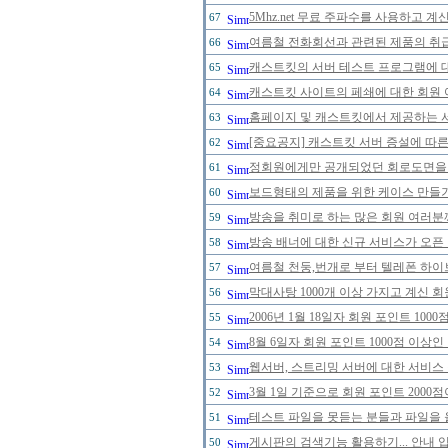
5Mhz.net 무료 주파수를 사용하고 
67
여름철 전화회선과 관련된 제품의 취급에
66
캐스트킷의 서버 테스트 프로그램에 대한
65
캐스트킷 사이트의 페쇄에 대한 회원 
64
홈페이지 및 캐스트킷에서 제공하는 
63
[중요공지] 캐스트킷 서버 증설에 따
62
정회원에게만 공개되었던 회로도면을 20
61
보드형태의 제품을 위한 케이스 만들
60
방송을 취미로 하는 많은 회원 여러분
59
방송 배너에 대한 신규 서비스가 오픈
58
여름철 천둥,번개로 부터 텔레폰 하이
57
막대사탕 1000개 이상 가지고 계신 
56
2006년 1월 18일자 회원 포인트 1
55
8월 6일자 회원 포인트 1000점 이
54
웹서버, 스트리밍 서버에 대한 서비스
53
3월 1일 기준으로 회원 포인트 200
52
테스트 파일을 못듣는 분들과 파일을 
51
게시판의 검색기능 활용하기... 안내 입
50